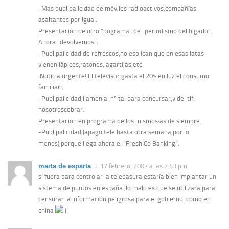
-Mas publipalicidad de móviles radioactivos,compañías
asaltantes por igual.
Presentación de otro “pograma” de “periodismo del hígado”.
Ahora “devolvemos”.
-Publipalicidad de refrescos,no esplican que en esas latas
vienen lápices,ratones,lagartijas,etc.
¡Noticia urgente!;El televisor gasta el 20% en luz el consumo
familiar!.
-Publipalicidad,llamen al nº tal para concursar,y del tlf.
nosotroscobrar.
Presentación en programa de los mismos·as de siempre.
-Publipalicidad,(apago tele hasta otra semana,por lo
menos),porque llega ahora el “Fresh·Co·Banking”.
marta de esparta
17 febrero, 2007 a las 7:43 pm
si fuera para controlar la telebasura estaría bien implantar un
sistema de puntos en españa. lo malo es que se utilizara para
censurar la información peligrosa para el gobierno. como en
china