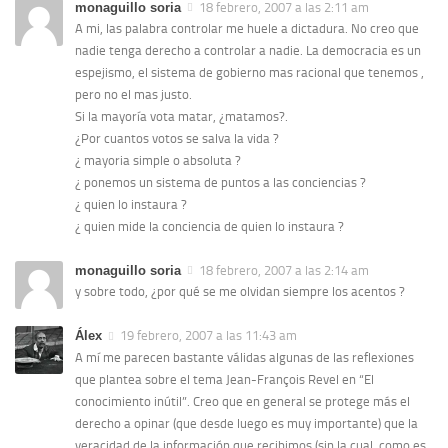
monaguillo soria
18 febrero, 2007 a las 2:11 am
A mi, las palabra controlar me huele a dictadura. No creo que
nadie tenga derecho a controlar a nadie. La democracia es un
espejismo, el sistema de gobierno mas racional que tenemos ,
pero no el mas justo.
Si la mayoría vota matar, ¿matamos?.
¿Por cuantos votos se salva la vida ?
¿ mayoria simple o absoluta ?
¿ ponemos un sistema de puntos a las conciencias ?
¿ quien lo instaura ?
¿ quien mide la conciencia de quien lo instaura ?
monaguillo soria
18 febrero, 2007 a las 2:14 am
y sobre todo, ¿por qué se me olvidan siempre los acentos ?
Álex
19 febrero, 2007 a las 11:43 am
A mí me parecen bastante válidas algunas de las reflexiones
que plantea sobre el tema Jean-François Revel en “El
conocimiento inútil”. Creo que en general se protege más el
derecho a opinar (que desde luego es muy importante) que la
veracidad de la información que recibimos (sin la cual, como es