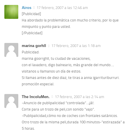
Airos
17 febrero, 2007 a las 12:46 am
[Publicidad]
Ha abordado la problemática con mucho criterio, por lo que
minipunto y punto para usted.
[/Publicidad]
marina gorhll
17 febrero, 2007 a las 1:18 am
Publicidad:
marina goorrghll, tu ciudad de vacaciones,
con el lavadero, digo balneario, más grande del mundo….
visitanos u llamanos un día de estos.
Si llamas antes de diez diaz, te tiras a anna igarrituriburruri.
promoción especial.
The IncoluMen.
17 febrero, 2007 a las 2:14 am
-Anuncio de publipalicidad “controlada”…¡já!.
Corte para un trozo de peli,con sonido “vajo”.
-Publipalicidad,cómo no de coches con frontales satánicos.
Otro trozo de la misma peli,durada 100 minutos-”estirazada” a
5 horas.