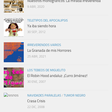
Nuestros monográficos: La mirada irreverenda
9 ABR, 2020
TELETIPOS DEL APOCALIPSIS
Ya iba siendo hora
30 SEP, 2012
IRREVERENDOS VARIOS
La Granada de mis Horrores
25 ABR, 2021
LOS TEBEOS DE MIGUELITO
El Robin Hood andaluz: ¡Curro Jiménez!
30 ENE, 2007
NAVIDADES PARALELAS
/
TUMOR NEGRO
Crasa Crisis
22 DIC, 2008