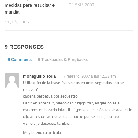
21 ABR, 2007
medidas para resucitar el
mundial
11 JUN, 2006
9 RESPONSES
9 Comments
0 Trackbacks & Pingbacks
monaguillo soria
17 febrero, 2007 a las 12:32 am
Utilización de la frase: “volvemos en unos segundos , no se
muevan”,
cadena perpetua por secuestro.
Decir en antena: “¿puedo decir hijoputa?, es que no se si
estamos en horario infantil …” ,pena: ejecución televisada ( si lo
dijo antes de las nueve de la noche por ser un gilipollas)
y si lo dijo después, también.
Muy bueno tu artículo.