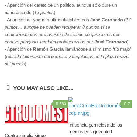
- Aparición del careto de un político, aunque sólo dure un
nanosegundo (
13 puntos
)
- Anuncios de yogures ultrasaludables con
José Coronado
(
17
puntos… aunque se pueden recuperar 8 puntos si se
contrarresta con otro anuncio de cocido de garbanzos con
chorizo pringoso, también protagonizado por
José Coronado
).
- Aparición de
Ramón García
llamándose a sí mismo “tío majo”
(
retirada fulminante del permiso y flagelación en la plaza mayor
del pueblo
).
YOU MAY ALSO LIKE...
563
7
Influencia perniciosa de los
medios en la juventud
Cuatro simplicísimas