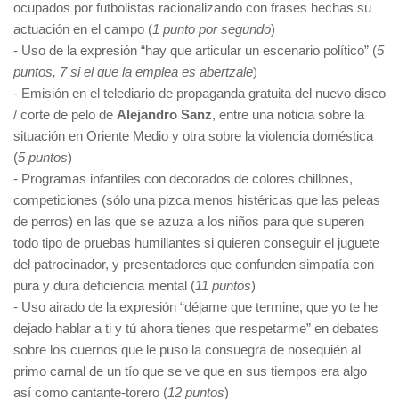
ocupados por futbolistas racionalizando con frases hechas su
actuación en el campo (
1 punto por segundo
)
- Uso de la expresión “hay que articular un escenario político” (
5
puntos, 7 si el que la emplea es abertzale
)
- Emisión en el telediario de propaganda gratuita del nuevo disco
/ corte de pelo de
Alejandro Sanz
, entre una noticia sobre la
situación en Oriente Medio y otra sobre la violencia doméstica
(
5 puntos
)
- Programas infantiles con decorados de colores chillones,
competiciones (sólo una pizca menos histéricas que las peleas
de perros) en las que se azuza a los niños para que superen
todo tipo de pruebas humillantes si quieren conseguir el juguete
del patrocinador, y presentadores que confunden simpatía con
pura y dura deficiencia mental (
11 puntos
)
- Uso airado de la expresión “déjame que termine, que yo te he
dejado hablar a ti y tú ahora tienes que respetarme” en debates
sobre los cuernos que le puso la consuegra de nosequién al
primo carnal de un tío que se ve que en sus tiempos era algo
así como cantante-torero (
12 puntos
)