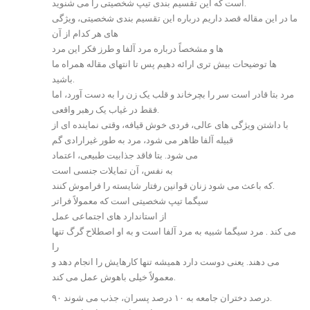
است که این تقسیم بندی تیپ شخصیتی را می شنوید.
ما در این مقاله قصد داریم درباره این تقسیم بندی شخصیتی، ویژگی
های هر کدام از آن
ها و مشخصاً درباره مرد آلفا و طرز فکر این مرد
ها توضیحات بیش تری ارائه دهیم پس تا انتهای مقاله همراه ما
باشید.
مرد بتا قادر است سر را بچرخاند و قلب یک زن را به دست آورد، اما
فقط در غیاب یک رهبر واقعی.
با داشتن ویژگی های عالی، فردی خوش قیافه، وقتی نماینده ای از
قبیله آلفا ظاهر می شود، مرد به طور غیرارادی گم
می شود. بتا فاقد جذابیت طبیعی، اعتماد
به نفس، آن تمایلات جنسی است
که باعث می شود زنان قوانین رفتار شایسته را فراموش کنند.
سیگما تیپ شخصیتی است که معمولاً فراتر
از استاندارد های اجتماعی عمل
می کند . مرد سیگما شبیه به مرد آلفا است و به او اصطلاح گرگ تنها
را
می دهند. یعنی دوست دارد همیشه تنها کارهایش را انجام دهد و
معمولاً خیلی باهوش عمل می کند.
۹۰ درصد دختران جامعه به ۱۰ درصد پسران، جذب می شوند.