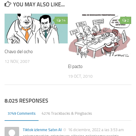
YOU MAY ALSO LIKE...
14
2
Chavo del ocho
12 NOV, 2007
El pacto
19 OCT, 2010
8.025 RESPONSES
3749 Comments
4276 Trackbacks & Pingbacks
Tiktok izlenme Satın Al
16 diciembre, 2022 a las 3:53 am