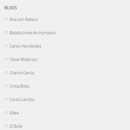
BLOGS
Ana von Rebeur
Balada triste de trompeta
Carlos Hernández
César Mallorquí
Chema García
Cintia Bolio
CortoCuentos
Edea
El Bute