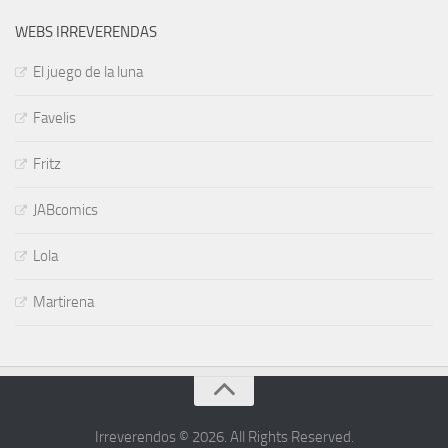
WEBS IRREVERENDAS
El juego de la luna
Favelis
Fritz
JABcomics
Lola
Martirena
Irreverendos © 2026. All Rights Reserved.