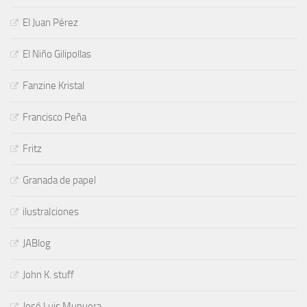
El Juan Pérez
El Niño Gilipollas
Fanzine Kristal
Francisco Peña
Fritz
Granada de papel
ilustraIciones
JABlog
John K. stuff
José Luis Munuera