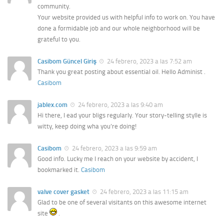
community.
Your website provided us with helpful info to work on. You have
done a formidable job and our whole neighborhood will be
grateful to you.
Casibom Güncel Giriş
24 febrero, 2023 a las 7:52 am
Thank you great posting about essential oil. Hello Administ .
Casibom
jablex.com
24 febrero, 2023 a las 9:40 am
Hi there, I ead your bligs regularly. Your story-telling stylle is
witty, keep doing wha you’re doing!
Casibom
24 febrero, 2023 a las 9:59 am
Good info. Lucky me I reach on your website by accident, I
bookmarked it.
Casibom
valve cover gasket
24 febrero, 2023 a las 11:15 am
Glad to be one of several visitants on this awesome internet
site
.