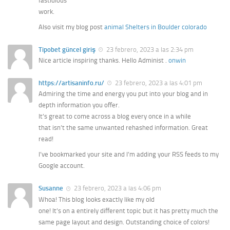
fastidious
work.
Also visit my blog post
animal Shelters in Boulder colorado
Tipobet güncel giriş
23 febrero, 2023 a las 2:34 pm
Nice article inspiring thanks. Hello Administ .
onwin
https://artisaninfo.ru/
23 febrero, 2023 a las 4:01 pm
Admiring the time and energy you put into your blog and in
depth information you offer.
It’s great to come across a blog every once in a while
that isn’t the same unwanted rehashed information. Great
read!
I’ve bookmarked your site and I’m adding your RSS feeds to my
Google account.
Susanne
23 febrero, 2023 a las 4:06 pm
Whoa! This blog looks exactly like my old
one! It’s on a entirely different topic but it has pretty much the
same page layout and design. Outstanding choice of colors!