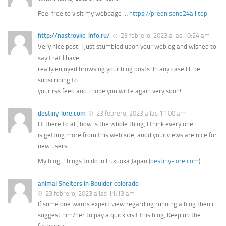
Feel free to visit my webpage …
https://prednisone24all.top
http://nastroyke-info.ru/
23 febrero, 2023 a las 10:24 am
Very nice post. I just stumbled upon your weblog and wished to
say that I have
really enjoyed browsing your blog posts. In any case I’ll be
subscribing to
your rss feed and I hope you write again very soon!
destiny-lore.com
23 febrero, 2023 a las 11:00 am
Hi there to all, how is the whole thing, I think every one
is getting more from this web site, andd your views are nice for
new users.
My blog; Things to do in Fukuoka Japan (
destiny-lore.com
)
animal Shelters in Boulder colorado
23 febrero, 2023 a las 11:13 am
If some one wants expert view regarding running a blog then i
suggest him/her to pay a quick visit this blog, Keep up the