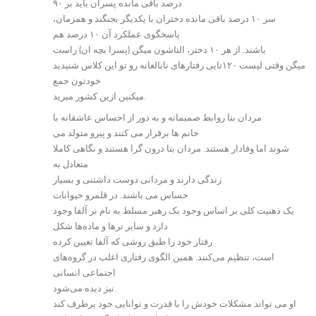
۹۰ درصد باقی مانده پسران باید بر
سر ۱۰ درصد باقی مانده دختران با یکدیگر بجنگند و همزمان،
پاسخگوی عملکرد آن ۱۰ درصد هم
باشند. از هر ۱۰ دختر، التاشون میگن (پسرا بچه ان) راست
میگن وقتی لیست ۱۲۰تایی رفتارهای نابالغانه رو تو این کلاس شنیدید
خودتون جمع
میکنین ازین کشور میرید.
مردان بتا روابط صمیمانه و به دور از احساس عاشقانه با
خانم ها برقرار می کنند و پیرو متولد می
شوند اما وفادار هستند. مردان بتا درون گرا هستند و نگاهی کاملا
متعادل به
زندگی دارند و مردانی دوست داشتنی و بسیار
حساس می باشند. در قلمرو حیوانات
یک ذهنیت کلی بر اساس وجود یک رهبر مسلط به نام نر آلفا وجود
دارد و سایر نرها و ماده‌ها شکل
رفتار خود را طبق روشی که آلفا تعیین کرده
است، تنظیم می‌کنند. همین الگوی رفتاری اغلب در گروه‌های
اجتماعی انسانی
نیز دیده می‌شود.
او می تواند مشکلات خودش را با قدرت و توانایی خود برطرف کند