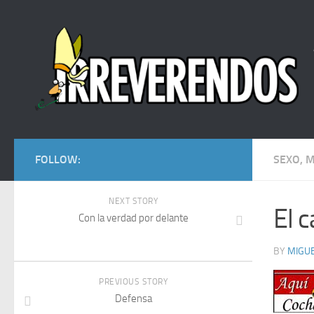
FOLLOW:
SEXO, M
NEXT STORY
El 
Con la verdad por delante
BY
MIGU
PREVIOUS STORY
Defensa