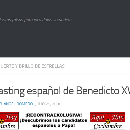
Pistas falsas para incrédulos verdaderos
UERTE Y BRILLO DE ESTRELLAS
casting español de Benedicto X
EL ÁNGEL ROMERO
· JULIO 25, 2006