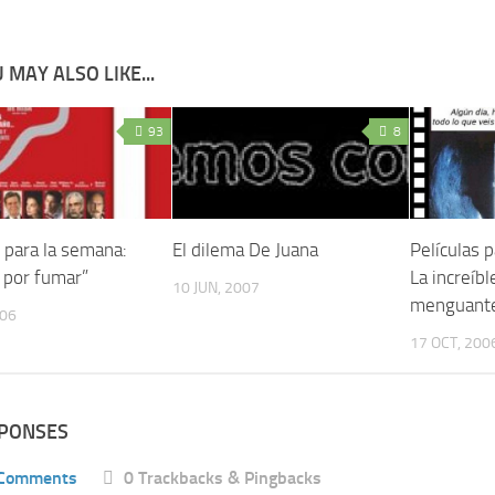
 MAY ALSO LIKE...
93
8
 para la semana:
El dilema De Juana
Películas 
s por fumar”
La increíbl
10 JUN, 2007
menguant
006
17 OCT, 200
SPONSES
 Comments
0 Trackbacks & Pingbacks