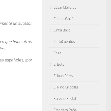
César Mallorquí
Chema García
damente un sucesor
Cintia Bolio
ben que hubo otros
CortoCuentos
es.
Edea
es españoles, ¡por
El Bute
El Juan Pérez
El Niño Gilipollas
Fanzine Kristal
Francisco Peña