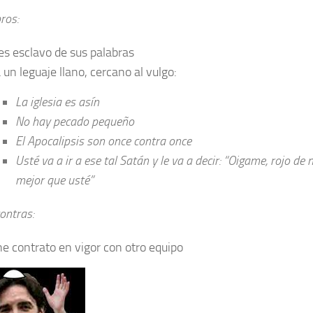
ros:
es esclavo de sus palabras
 un leguaje llano, cercano al vulgo:
La iglesia es asín
No hay pecado pequeño
El Apocalipsis son once contra once
Usté va a ir a ese tal Satán y le va a decir: “Oigame, rojo de
mejor que usté”
ontras:
ne contrato en vigor con otro equipo