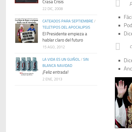
Crasa Crisis
p
22 DIC, 2008
Fác
CATEADOS PARA SEPTIEMBRE
/
Pod
TELETIPOS DEL APOCALIPSIS
Dic
El Presidente empieza a
hablar claro del futuro
c
15 AGO, 2012
Dic
LA VIDA ES UN GUIÑOL
/
SIN
BLANCA NAVIDAD
And
¡Feliz entrada!
2 ENE, 2013