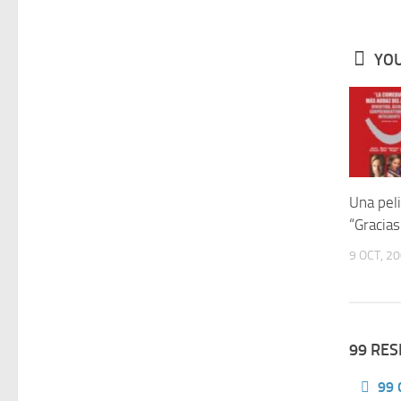
YOU
Una peli
“Gracia
9 OCT, 2
99 RE
99