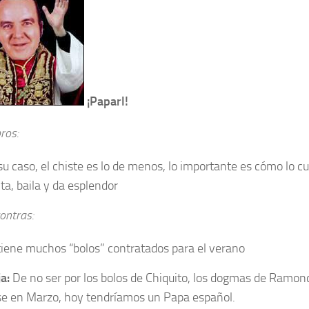
¡Paparl!
ros:
su caso, el chiste es lo de menos, lo importante es cómo lo c
ta, baila y da esplendor
ontras:
tiene muchos “bolos” contratados para el verano
ja:
De no ser por los bolos de Chiquito, los dogmas de Ramoncí
se en Marzo, hoy tendríamos un Papa español.