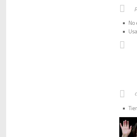
p
No 
Usa
c
Tie