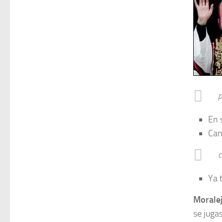
p
En 
Can
c
Ya 
Morale
se juga