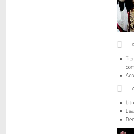
p
Tie
com
Aco
c
Lit
Esa
Dem