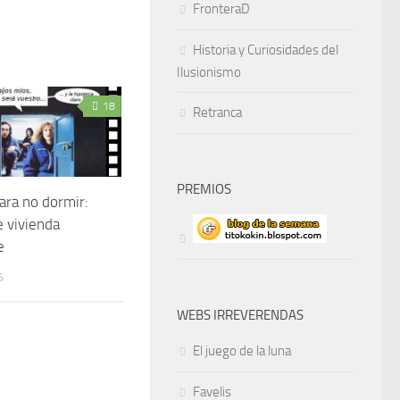
FronteraD
Historia y Curiosidades del
Ilusionismo
18
Retranca
PREMIOS
para no dormir:
e vivienda
e
6
WEBS IRREVERENDAS
El juego de la luna
Favelis