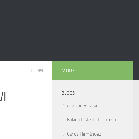
99
MORE
VI
BLOGS
Ana von Rebeur
Balada triste de trompeta
Carlos Hernández