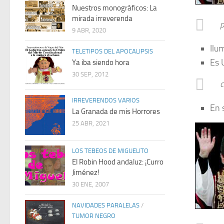
Nuestros monográficos: La
mirada irreverenda
p
9 ABR, 2020
Ilu
TELETIPOS DEL APOCALIPSIS
Es 
Ya iba siendo hora
30 SEP, 2012
c
IRREVERENDOS VARIOS
En 
La Granada de mis Horrores
25 ABR, 2021
LOS TEBEOS DE MIGUELITO
El Robin Hood andaluz: ¡Curro
Jiménez!
30 ENE, 2007
NAVIDADES PARALELAS
/
TUMOR NEGRO