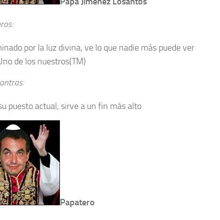
Papa Jiménez Losantos
ros:
minado por la luz divina, ve lo que nadie más puede ver
Uno de los nuestros(TM)
ontras:
su puesto actual, sirve a un fin más alto
Papatero