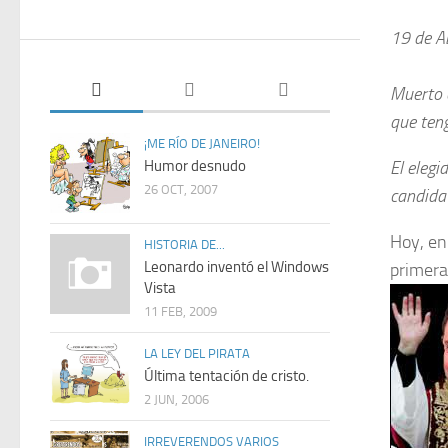
19 de Ab
Muerto 
que ten
¡ME RÍO DE JANEIRO!
Humor desnudo
El elegi
26 OCT, 2007
candidat
Hoy, e
HISTORIA DE...
Leonardo inventó el Windows
primera
Vista
11 FEB, 2009
LA LEY DEL PIRATA
Última tentación de cristo.
2 JUN, 2006
IRREVERENDOS VARIOS