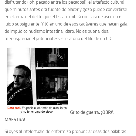
disfrutando (¡oh, pecado entre los pecados!), el artefacto cultural
que minutos antes era fuente de placer y gozo puede convertirse
en el arma del delito que el fiscal exhibirá con cara de asco en el
juicio subsiguiente. Y tú en uno de esos cadáveres que hacen gala
de impúdico nudismo intestinal, claro. No es buena idea
menospreciar el potencial esvisceratorio del filo de un CD…
Grito de guerra: ¡OBRA
MAESTRA!
Si oyes al intelectualoide enfermizo pronunciar esas dos palabras