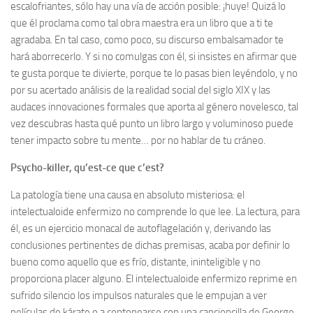
escalofriantes, sólo hay una vía de acción posible: ¡huye! Quizá lo
que él proclama como tal obra maestra era un libro que a ti te
agradaba. En tal caso, como poco, su discurso embalsamador te
hará aborrecerlo. Y si no comulgas con él, si insistes en afirmar que
te gusta porque te divierte, porque te lo pasas bien leyéndolo, y no
por su acertado análisis de la realidad social del siglo XIX y las
audaces innovaciones formales que aporta al género novelesco, tal
vez descubras hasta qué punto un libro largo y voluminoso puede
tener impacto sobre tu mente… por no hablar de tu cráneo.
Psycho-killer, qu’est-ce que c’est?
La patología tiene una causa en absoluto misteriosa: el
intelectualoide enfermizo no comprende lo que lee. La lectura, para
él, es un ejercicio monacal de autoflagelación y, derivando las
conclusiones pertinentes de dichas premisas, acaba por definir lo
bueno como aquello que es frío, distante, ininteligible y no
proporciona placer alguno. El intelectualoide enfermizo reprime en
sufrido silencio los impulsos naturales que le empujan a ver
películas de kárate o a contonearse con una cancioncilla de George