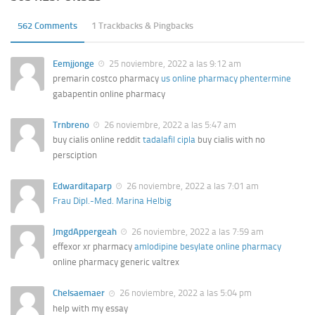
562 Comments
1 Trackbacks & Pingbacks
Eemjjonge
25 noviembre, 2022 a las 9:12 am
premarin costco pharmacy
us online pharmacy phentermine
gabapentin online pharmacy
Trnbreno
26 noviembre, 2022 a las 5:47 am
buy cialis online reddit
tadalafil cipla
buy cialis with no
persciption
Edwarditaparp
26 noviembre, 2022 a las 7:01 am
Frau Dipl.-Med. Marina Helbig
JmgdAppergeah
26 noviembre, 2022 a las 7:59 am
effexor xr pharmacy
amlodipine besylate online pharmacy
online pharmacy generic valtrex
Chelsaemaer
26 noviembre, 2022 a las 5:04 pm
help with my essay