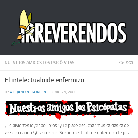
NUESTROS AMIGOS LOS PSICÓPATAS
563
El intelectualoide enfermizo
BY
ALEJANDRO ROMERO
· JUNIO 25, 2006
¿Te diviertes leyendo libros? ¿Te place escuchar música clásica de
vez en cuando? ¡Craso error! Si el intelectualoide enfermizo te pilla