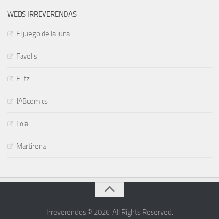
WEBS IRREVERENDAS
El juego de la luna
Favelis
Fritz
JABcomics
Lola
Martirena
Irreverendos © 2026. All Rights Reserved.