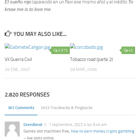
El sueño rojo
(aparecido en un flexi ese mismo año) y el inédito
To
know me is to love me
.
YOU MAY ALSO LIKE...
2.573
42
Vil Guerra Civil
Tobacco road (parte 2)
26 ENE, 2007
28 MAR, 2006
2.820 RESPONSES
367 Comments
2453 Trackbacks & Pingbacks
Greedbesk
1 septiembre, 2022 a las 9:44 am
Games slot machines free,
how to earn money crypto gambling
– live slots online.