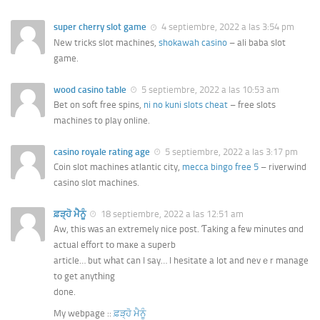
super cherry slot game
4 septiembre, 2022 a las 3:54 pm
New tricks slot machines,
shokawah casino
– ali baba slot
game.
wood casino table
5 septiembre, 2022 a las 10:53 am
Bet on soft free spins,
ni no kuni slots cheat
– free slots
machines to play online.
casino royale rating age
5 septiembre, 2022 a las 3:17 pm
Coin slot machines atlantic city,
mecca bingo free 5
– riverwind
casino slot machines.
ਫ਼ੜ੍ਹੋ ਮੈਨੂੰ
18 septiembre, 2022 a las 12:51 am
Aw, this ԝas an extremely nice post. Ƭaking а feѡ mіnutes ɑnd
actual effort tо maкe a superb
article… but wһat can I say… I hesitate a lot and nevｅr manage
tο get anytһing
done.
My webpage ::
ਫ਼ੜ੍ਹੋ ਮੈਨੂੰ