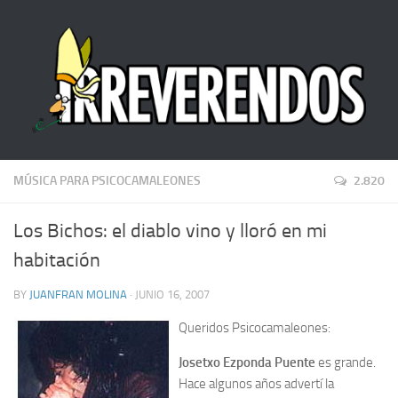
MÚSICA PARA PSICOCAMALEONES
2.820
Los Bichos: el diablo vino y lloró en mi
habitación
BY
JUANFRAN MOLINA
· JUNIO 16, 2007
Queridos Psicocamaleones:
Josetxo Ezponda Puente
es grande.
Hace algunos años advertí la