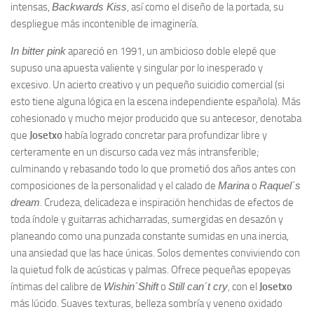
intensas,
Backwards Kiss
, así como el diseño de la portada, su
despliegue más incontenible de imaginería.
In bitter pink
apareció en 1991, un ambicioso doble elepé que
supuso una apuesta valiente y singular por lo inesperado y
excesivo. Un acierto creativo y un pequeño suicidio comercial (si
esto tiene alguna lógica en la escena independiente española). Más
cohesionado y mucho mejor producido que su antecesor, denotaba
que
Josetxo
había logrado concretar para profundizar libre y
certeramente en un discurso cada vez más intransferible;
culminando y rebasando todo lo que prometió dos años antes con
composiciones de la personalidad y el calado de
Marina
o
Raquel´s
dream
. Crudeza, delicadeza e inspiración henchidas de efectos de
toda índole y guitarras achicharradas, sumergidas en desazón y
planeando como una punzada constante sumidas en una inercia,
una ansiedad que las hace únicas. Solos dementes conviviendo con
la quietud folk de acústicas y palmas. Ofrece pequeñas epopeyas
íntimas del calibre de
Wishin´Shift
o
Still can´t cry
, con el
Josetxo
más lúcido. Suaves texturas, belleza sombría y veneno oxidado