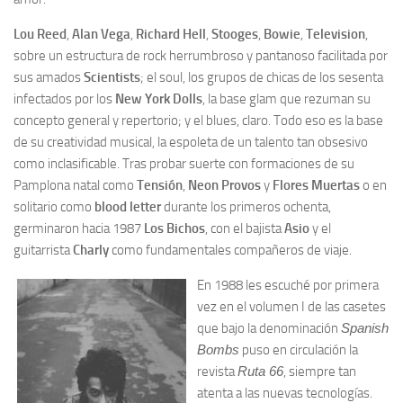
Lou Reed
,
Alan Vega
,
Richard Hell
,
Stooges
,
Bowie
,
Television
,
sobre un estructura de rock herrumbroso y pantanoso facilitada por
sus amados
Scientists
; el soul, los grupos de chicas de los sesenta
infectados por los
New York Dolls
, la base glam que rezuman su
concepto general y repertorio; y el blues, claro. Todo eso es la base
de su creatividad musical, la espoleta de un talento tan obsesivo
como inclasificable. Tras probar suerte con formaciones de su
Pamplona natal como
Tensión
,
Neon Provos
y
Flores Muertas
o en
solitario como
blood letter
durante los primeros ochenta,
germinaron hacia 1987
Los Bichos
, con el bajista
Asio
y el
guitarrista
Charly
como fundamentales compañeros de viaje.
En 1988 les escuché por primera
vez en el volumen I de las casetes
que bajo la denominación
Spanish
Bombs
puso en circulación la
revista
Ruta 66
, siempre tan
atenta a las nuevas tecnologías.