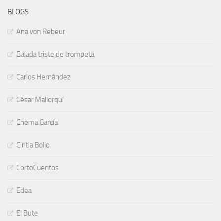
BLOGS
Ana von Rebeur
Balada triste de trompeta
Carlos Hernández
César Mallorquí
Chema García
Cintia Bolio
CortoCuentos
Edea
El Bute