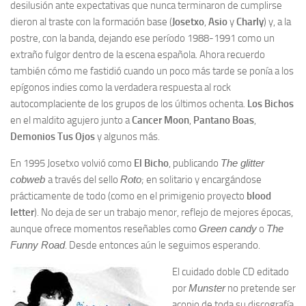
desilusión ante expectativas que nunca terminaron de cumplirse
dieron al traste con la formación base (
Josetxo
,
Asio
y
Charly
) y, a la
postre, con la banda, dejando ese período 1988-1991 como un
extraño fulgor dentro de la escena española. Ahora recuerdo
también cómo me fastidió cuando un poco más tarde se ponía a los
epígonos indies como la verdadera respuesta al rock
autocomplaciente de los grupos de los últimos ochenta.
Los Bichos
en el maldito agujero junto a
Cancer Moon
,
Pantano Boas
,
Demonios Tus Ojos
y algunos más.
En 1995 Josetxo volvió como
El Bicho
, publicando
The glitter
cobweb
a través del sello
Roto
; en solitario y encargándose
prácticamente de todo (como en el primigenio proyecto
blood
letter
). No deja de ser un trabajo menor, reflejo de mejores épocas,
aunque ofrece momentos reseñables como
Green candy
o
The
Funny Road
. Desde entonces aún le seguimos esperando.
El cuidado doble CD editado
por
Munster
no pretende ser
acopio de toda su discografía,