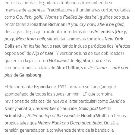
entre las cuerdas de guitarras furibundas transmitiendo su
mensaje de aspereza. Precipitaciones thunderianas cortocircuitadas
como
Go, fish, go!!!,
Worms
o
Fuelled by desire
”; guiños pop que
encantarían a
Jonathan Richman
(
If you cry now, she´ll be glad
),
descargas de garaje truculento herederas de los
Scientists
(
Poxy,
poxy
,
Mice from hell
); siendo tan animosos como los
New York
Dolls
en
I´m inside her
, o resultando incluso paródicos (los “efectos
especiales” de
Nip of hate
). Y versiones (una de sus debilidades)
que erizan la piel, como
Holocaust
de
Big Star
, una de las
composiciones capitales de
Alex Chilton
, y el
Je t´aime… moi non
plus
de
Gainsbourg
.
El desbordante
Ezponda
de 1991, firma en solitario (aunque
acompañado de todos los suyos) un mini-LP que combina
revisiones de clásicos (de nuevo el altar particular) como
Sand
de
Nancy Sinatra
,
I remember
de
Suicide
,
Solid gold hell
de
Scientists
y
Sittin´on top of the world
de
Howlin´Wolf
con temas
propios tales que
Nancy Fucker
o
Deep deep babe
. Quizá la
tensión generada por la convivencia dentro de la banda o la