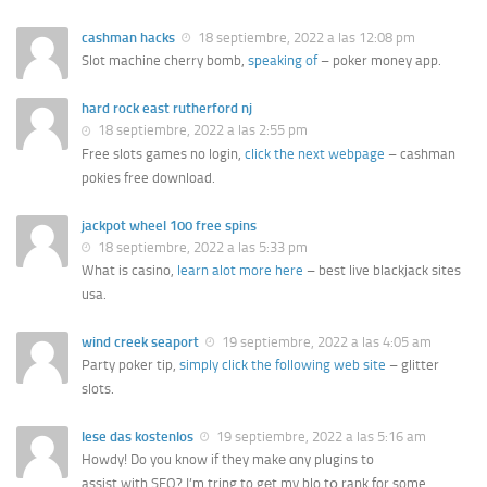
cashman hacks
18 septiembre, 2022 a las 12:08 pm
Slot machine cherry bomb,
speaking of
– poker money app.
hard rock east rutherford nj
18 septiembre, 2022 a las 2:55 pm
Free slots games no login,
click the next webpage
– cashman
pokies free download.
jackpot wheel 100 free spins
18 septiembre, 2022 a las 5:33 pm
What is casino,
learn alot more here
– best live blackjack sites
usa.
wind creek seaport
19 septiembre, 2022 a las 4:05 am
Party poker tip,
simply click the following web site
– glitter
slots.
lese das kostenlos
19 septiembre, 2022 a las 5:16 am
Howdy! Do you know if they makе ɑny plugins to
assist with SEO? I’m tring to gеt my blo tօ rank for some