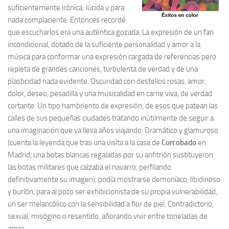
suficientemente irónica; lúcida y para
nada complaciente. Entonces recordé
que escucharlos era una auténtica gozada. La expresión de un fan
incondicional, dotado de la suficiente personalidad y amor a la
música para conformar una expresión cargada de referencias pero
repleta de grandes canciones, turbulenta de verdad y de una
plasticidad nada evidente. Oscuridad con destellos rosas, amor,
dolor, deseo, pesadilla y una musicalidad en carne viva, de verdad
cortante. Un tipo hambriento de expresión, de esos que patean las
calles de sus pequeñas ciudades tratando inútilmente de seguir a
una imaginación que ya lleva años viajando. Dramático y glamuroso
(cuenta la leyenda que tras una visita a la casa de
Corcobado
en
Madrid, una botas blancas regaladas por su anfitrión sustituyeron
las botas militares que calzaba el navarro, perfilando
definitivamente su imagen), podía mostrarse demoníaco, libidinoso
y burlón, para al poco ser exhibicionista de su propia vulnerabilidad,
un ser melancólico con la sensibilidad a flor de piel. Contradictorio,
sexual, misógino o resentido, añorando vivir entre toneladas de
amor.