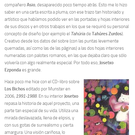
compañero
Asio
, desaparecido poco tiempo atrás. Esto me lo hizo
saber en una carta escrita a pluma, con ese trazo tan historiado y
artístico que habíamos podido ver en las portadas y hojas interiores
de sus discos y en otros trabajos en los que se requirió su personal
concepto de diseño (por ejemplo el
Tahúria
de
Tahúres Zurdos
).
Creativo desde los datos del sobre (con las puntas levemente
quemadas, así como las de las páginas) a las dos hojas interiores
numeradas con palotes romanos, en las que dejaba claro que sólo
volvería con algo realmente especial. Por todo eso,
Josetxo
Ezponda
es grande.
Hace poco me hice con el CD-libro sobre
Los Bichos
editado por Munster en
2006,
1991-1988
. En su interior
Josetxo
repasa la historia de aquel proyecto, una
parte tan especial de su vida. Utiliza una
mirada deslavazada, llena de elipsis, y
con sus gotas de surrealismo y cierta
amargura. Una visión cariñosa, lo