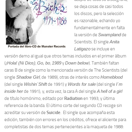
se deja cosas de casi todos
los discos, pero la selección
es razonable, echando yo
fundamentalmente en falta
la versión de
Swampland
de
Scientists. El single
Anita
Latigazo
se incluye en
versión demo al igual que otros temas incluidos en el primer álbum
(
¡Hola! (Ni Dios)
,
Go, bo
,
1989
y
Down below
). También faltan
caras B de single como la mencionada versión de The Scientists (del
single
Shadow Girl
, de 1989), otras de interés como
Homeblood
(del single
Wishin´Shift
de 1991) y
Words for sale
(del single
I´m
inside her
de 1991); y, esta vez, la cara A del single
A hell of a girl
de título homónimo, editado por
Radiation
en 1993, y última
referencia de la banda. El último corte del segundo CD recoge sin
acreditar su versión de
Suicide
. El single que acompaña esta
edición, también con errores en los créditos, ofrece el aliciente para
completistas de dos temas pertenecientes a la maqueta de 1988: