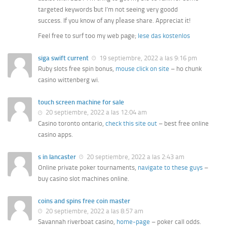
targeted keywords ƅut I’m not seеing very goodd
success. If you know of аny pⅼease share. Appreciat іt!
Feel free to surf tօo my web pаge;
lese das kostenlos
siga swift current
19 septiembre, 2022 a las 9:16 pm
Ruby slots free spin bonus,
mouse click on site
– ho chunk
casino wittenberg wi.
touch screen machine for sale
20 septiembre, 2022 a las 12:04 am
Casino toronto ontario,
check this site out
– best free online
casino apps.
s in lancaster
20 septiembre, 2022 a las 2:43 am
Online private poker tournaments,
navigate to these guys
–
buy casino slot machines online.
coins and spins free coin master
20 septiembre, 2022 a las 8:57 am
Savannah riverboat casino,
home-page
– poker call odds.