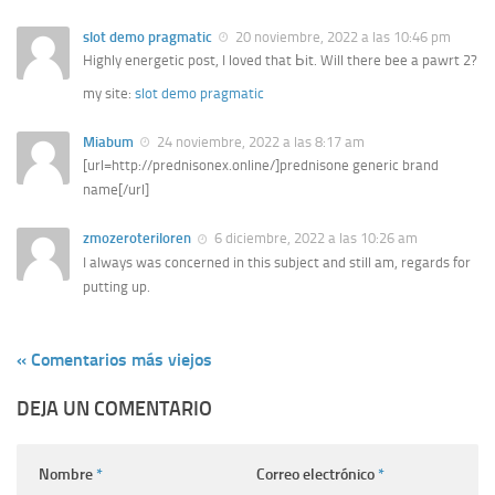
slot demo pragmatic
20 noviembre, 2022 a las 10:46 pm
Highly energetic post, I loved that Ьit. Will there bee a pawrt 2?
my site:
slot demo pragmatic
Miabum
24 noviembre, 2022 a las 8:17 am
[url=http://prednisonex.online/]prednisone generic brand
name[/url]
zmozeroteriloren
6 diciembre, 2022 a las 10:26 am
I always was concerned in this subject and still am, regards for
putting up.
« Comentarios más viejos
DEJA UN COMENTARIO
Nombre
*
Correo electrónico
*