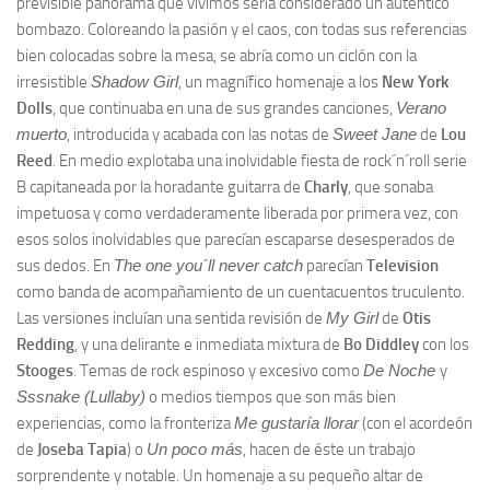
previsible panorama que vivimos sería considerado un auténtico
bombazo. Coloreando la pasión y el caos, con todas sus referencias
bien colocadas sobre la mesa, se abría como un ciclón con la
irresistible
Shadow Girl
, un magnífico homenaje a los
New York
Dolls
, que continuaba en una de sus grandes canciones,
Verano
muerto
, introducida y acabada con las notas de
Sweet Jane
de
Lou
Reed
. En medio explotaba una inolvidable fiesta de rock´n´roll serie
B capitaneada por la horadante guitarra de
Charly
, que sonaba
impetuosa y como verdaderamente liberada por primera vez, con
esos solos inolvidables que parecían escaparse desesperados de
sus dedos. En
The one you´ll never catch
parecían
Television
como banda de acompañamiento de un cuentacuentos truculento.
Las versiones incluían una sentida revisión de
My Girl
de
Otis
Redding
, y una delirante e inmediata mixtura de
Bo Diddley
con los
Stooges
. Temas de rock espinoso y excesivo como
De Noche
y
Sssnake (Lullaby)
o medios tiempos que son más bien
experiencias, como la fronteriza
Me gustaría llorar
(con el acordeón
de
Joseba Tapia
) o
Un poco más
, hacen de éste un trabajo
sorprendente y notable. Un homenaje a su pequeño altar de