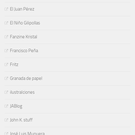
El Juan Pérez
El Niño Gilipollas
Fanzine Kristal
Francisco Peña
Fritz
Granada de papel
ilustraIciones
JABlog
John K. stuff
José Luis Munuera