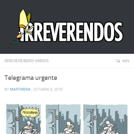
IRREVERENDOS VARIOS
405
Telegrama urgente
BY
MARTIRENA
· OCTUBRE 6, 2010