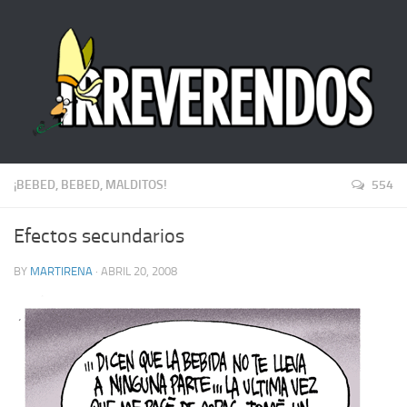
¡BEBED, BEBED, MALDITOS!
554
Efectos secundarios
BY
MARTIRENA
· ABRIL 20, 2008