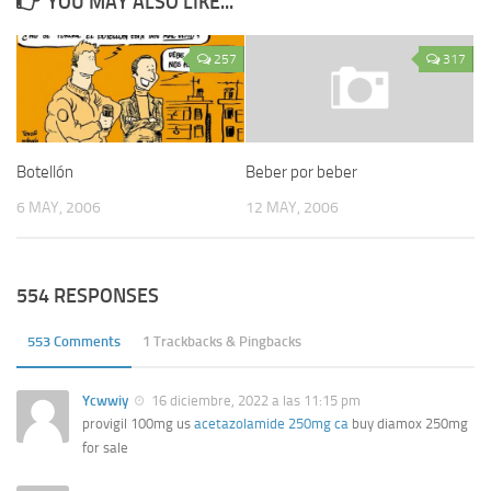
YOU MAY ALSO LIKE...
257
317
Botellón
Beber por beber
6 MAY, 2006
12 MAY, 2006
554 RESPONSES
553 Comments
1 Trackbacks & Pingbacks
Ycwwiy
16 diciembre, 2022 a las 11:15 pm
provigil 100mg us
acetazolamide 250mg ca
buy diamox 250mg
for sale