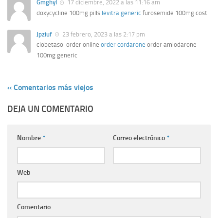
Gmghyl
17 diciembre, 2022 a las 11:16 am
doxycycline 100mg pills
levitra generic
furosemide 100mg cost
Jpziuf
23 febrero, 2023 a las 2:17 pm
clobetasol order online
order cordarone
order amiodarone
100mg generic
« Comentarios más viejos
DEJA UN COMENTARIO
Nombre
*
Correo electrónico
*
Web
Comentario