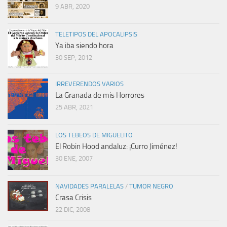
9 ABR, 2020
TELETIPOS DEL APOCALIPSIS
Ya iba siendo hora
30 SEP, 2012
IRREVERENDOS VARIOS
La Granada de mis Horrores
25 ABR, 2021
LOS TEBEOS DE MIGUELITO
El Robin Hood andaluz: ¡Curro Jiménez!
30 ENE, 2007
NAVIDADES PARALELAS
/
TUMOR NEGRO
Crasa Crisis
22 DIC, 2008