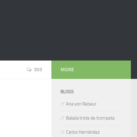
!
303
MORE
BLOGS
Ana von Rebeur
Balada triste de trompeta
Carlos Hernández