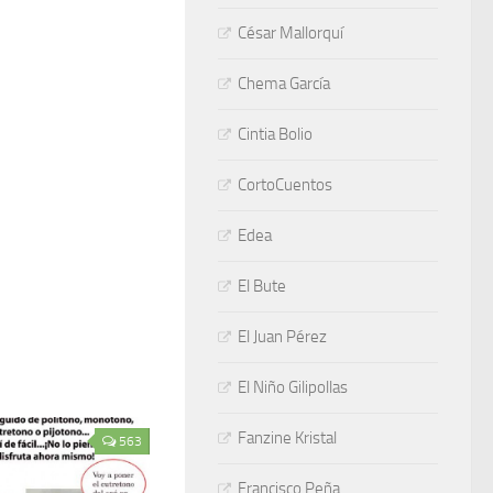
César Mallorquí
Chema García
Cintia Bolio
CortoCuentos
Edea
El Bute
El Juan Pérez
El Niño Gilipollas
Fanzine Kristal
563
Francisco Peña