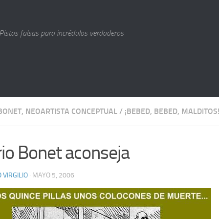
Pistas falsas para incrédulos verdaderos
BONET, NEOARTISTA CONCEPTUAL
/
¡BEBED, BEBED, MALDITOS
io Bonet aconseja
 VIRGILIO
· MAYO 5, 2006