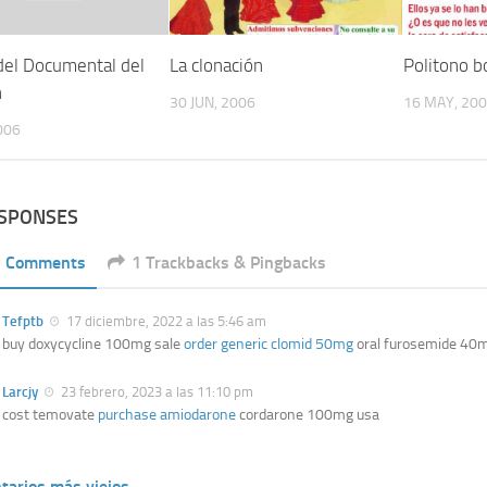
del Documental del
La clonación
Politono b
n
30 JUN, 2006
16 MAY, 20
006
ESPONSES
2 Comments
1 Trackbacks & Pingbacks
Tefptb
17 diciembre, 2022 a las 5:46 am
buy doxycycline 100mg sale
order generic clomid 50mg
oral furosemide 40
Larcjy
23 febrero, 2023 a las 11:10 pm
cost temovate
purchase amiodarone
cordarone 100mg usa
tarios más viejos