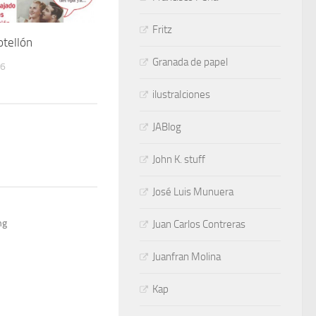
Fritz
otellón
Granada de papel
06
ilustraIciones
JABlog
John K. stuff
José Luis Munuera
mg
Juan Carlos Contreras
Juanfran Molina
Kap