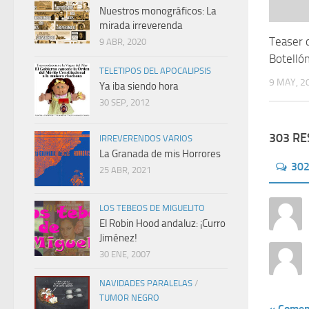
Nuestros monográficos: La
mirada irreverenda
Teaser 
9 ABR, 2020
Botelló
TELETIPOS DEL APOCALIPSIS
9 MAY, 2
Ya iba siendo hora
30 SEP, 2012
303 R
IRREVERENDOS VARIOS
La Granada de mis Horrores
30
25 ABR, 2021
LOS TEBEOS DE MIGUELITO
El Robin Hood andaluz: ¡Curro
Jiménez!
30 ENE, 2007
NAVIDADES PARALELAS
/
TUMOR NEGRO
« Comen