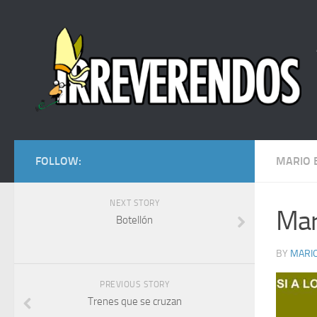
FOLLOW:
MARIO 
NEXT STORY
Mar
Botellón
BY
MARIO
PREVIOUS STORY
Trenes que se cruzan