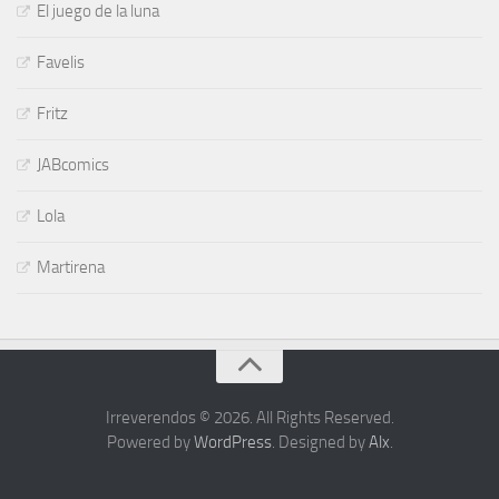
El juego de la luna
Favelis
Fritz
JABcomics
Lola
Martirena
Irreverendos © 2026. All Rights Reserved.
Powered by
WordPress
. Designed by
Alx
.