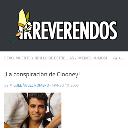
SEXO, MUERTE Y BRILLO DE ESTRELLAS
/
¡MENOS HUMOS!
65
¡La conspiración de Clooney!
BY
MIGUEL ÁNGEL ROMERO
· MARZO 10, 2006