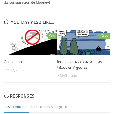
¡La conspiración de Clooney!
YOU MAY ALSO LIKE...
6
20
Oda al tabaco
Incautadas 459.854 cajetillas
tabaco en Algeciras
7 MAR, 2006
7 MAR, 2006
65 RESPONSES
65 Comments
0 Trackbacks & Pingbacks