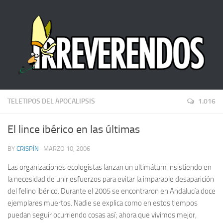
TELETIPOS DEL APOCALIPSIS
1.016
El lince ibérico en las últimas
BY
CRISPÍN
· MARZO 10, 2006
Las organizaciones ecologistas lanzan un ultimátum insistiendo en
la necesidad de unir esfuerzos para evitar la imparable desaparición
del felino ibérico. Durante el 2005 se encontraron en Andalucía doce
ejemplares muertos. Nadie se explica como en estos tiempos
puedan seguir ocurriendo cosas así; ahora que vivimos mejor,