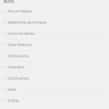
BLOGS
Ana von Rebeur
Balada triste de trompeta
Carlos Hernández
César Mallorquí
Chema García
Cintia Bolio
CortoCuentos
Edea
El Bute