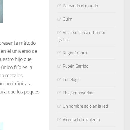
Pateando el mundo
Quim
Recursos para el humor
gráfico
l presente método
 en el universo de
Roger Crunch
uestro hijo que
Rubén Garrido
único frío es la
mo metales,
Tebelogs
ornan infinitas.
uí a que los peques
The Jamonyorker
Un hombre solo en la red
Vicenta la Truculenta