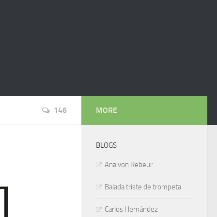
146
MORE
BLOGS
Ana von Rebeur
Balada triste de trompeta
Carlos Hernández