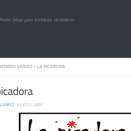
Pistas falsas para incrédulos verdaderos
RENDOS VARIOS
/
LA PICADORA
picadora
ÁLVAREZ
· JULIO 21, 2007