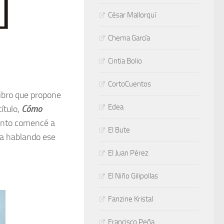
César Mallorquí
Chema García
Cintia Bolio
CortoCuentos
libro que propone
Edea
título,
Cómo
uanto comencé a
El Bute
ba hablando ese
El Juan Pérez
El Niño Gilipollas
Fanzine Kristal
Francisco Peña