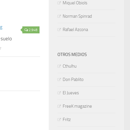
Miquel Obiols
Norman Spinrad
Rafael Azcona
2.948
 suelo
7
OTROS MEDIOS
Cthulhu
Don Pablito
El Jueves
FreeK magazine
Fritz