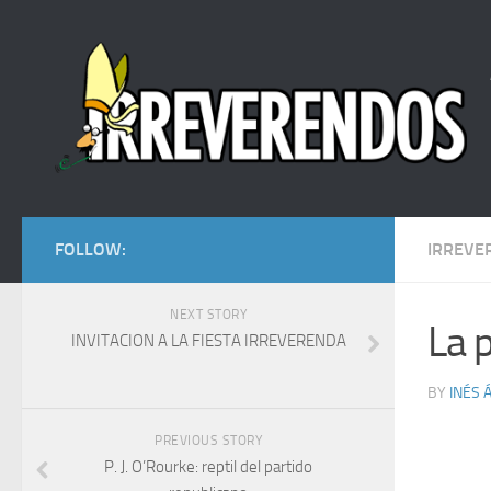
FOLLOW:
IRREVE
NEXT STORY
La 
INVITACION A LA FIESTA IRREVERENDA
BY
INÉS 
PREVIOUS STORY
P. J. O’Rourke: reptil del partido