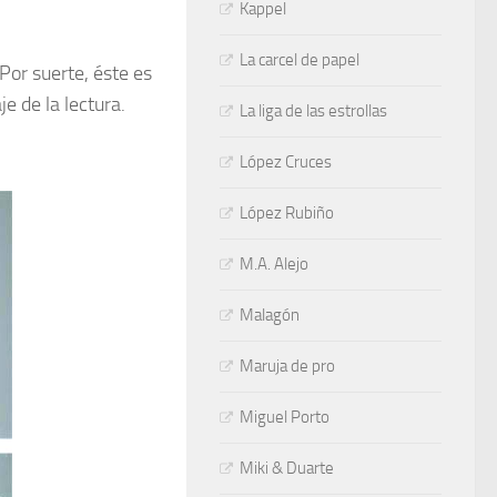
Kappel
La carcel de papel
Por suerte, éste es
je de la lectura.
La liga de las estrollas
López Cruces
López Rubiño
M.A. Alejo
Malagón
Maruja de pro
Miguel Porto
Miki & Duarte