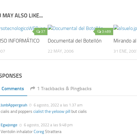
 MAY ALSO LIKE...
37
3.489
SO INFORMÁTICO
Documental del Botellón
Mirando al
007
22 MAY, 2006
31 ENE, 200
ESPONSES
5 Comments
1 Trackbacks & Pingbacks
JunbAppergeah
6 agosto, 2022 a las 1:37 am
cialis and poppers
cialist the yeloow pill
but cialis
Egwjonge
6 agosto, 2022 a las 9:48 pm
Ventolin inhalator
Coreg
Strattera