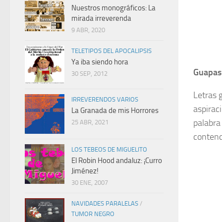
Nuestros monográficos: La
mirada irreverenda
9 ABR, 2020
TELETIPOS DEL APOCALIPSIS
Ya iba siendo hora
Guapas 
30 SEP, 2012
Letras 
IRREVERENDOS VARIOS
aspirac
La Granada de mis Horrores
palabra 
25 ABR, 2021
contend
LOS TEBEOS DE MIGUELITO
El Robin Hood andaluz: ¡Curro
Jiménez!
30 ENE, 2007
NAVIDADES PARALELAS
/
TUMOR NEGRO