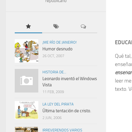
republicano
EDUCA
¡ME RÍO DE JANEIRO!
Humor desnudo
Qué tal
26 OCT, 2007
enseñar 
enseñar 
HISTORIA DE...
Leonardo inventó el Windows
leer me
Vista
texto. 
11 FEB, 2009
LA LEY DEL PIRATA
Última tentación de cristo.
2 JUN, 2006
IRREVERENDOS VARIOS