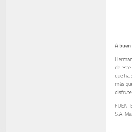
A buen
Hermano
de este
que ha 
más que
disfrut
FUENTE
S.A. Ma