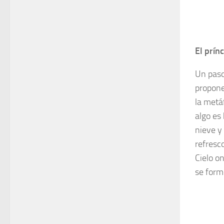
El prín
Un paso
propone
la metá
algo es 
nieve y
refresco
Cielo o
se form