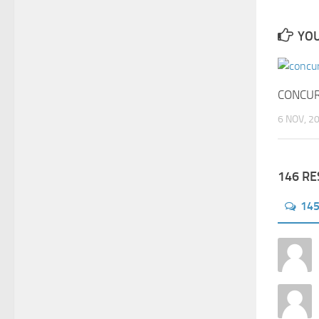
YOU
CONCUR
6 NOV, 2
146 R
14