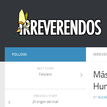
FOLLOW:
IRREVE
NEXT STORY
Más
Feliciano
Hum
PREVIOUS STORY
BY
ALEJ
¡El origen del mal!