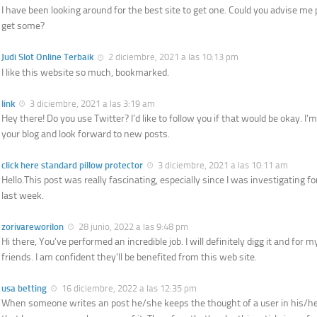
I have been looking around for the best site to get one. Could you advise me 
get some?
Judi Slot Online Terbaik
2 diciembre, 2021 a las 10:13 pm
I like this website so much, bookmarked.
link
3 diciembre, 2021 a las 3:19 am
Hey there! Do you use Twitter? I’d like to follow you if that would be okay. I’m
your blog and look forward to new posts.
click here standard pillow protector
3 diciembre, 2021 a las 10:11 am
Hello.This post was really fascinating, especially since I was investigating f
last week.
zorivareworilon
28 junio, 2022 a las 9:48 pm
Hi there, You’ve performed an incredible job. I will definitely digg it and for 
friends. I am confident they’ll be benefited from this web site.
usa betting
16 diciembre, 2022 a las 12:35 pm
When someone writes an post he/she keeps the thought of a user in his/h