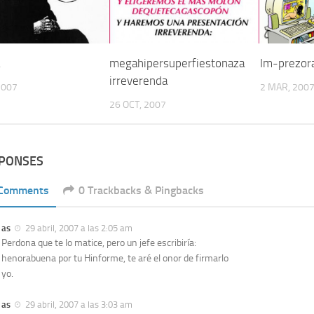
megahipersuperfiestonaza
Im-prezor
irreverenda
2007
2 MAR, 200
26 OCT, 2007
SPONSES
 Comments
0 Trackbacks & Pingbacks
as
29 abril, 2007 a las 2:05 am
Perdona que te lo matice, pero un jefe escribiría:
henorabuena por tu Hinforme, te aré el onor de firmarlo
yo.
as
29 abril, 2007 a las 3:03 am