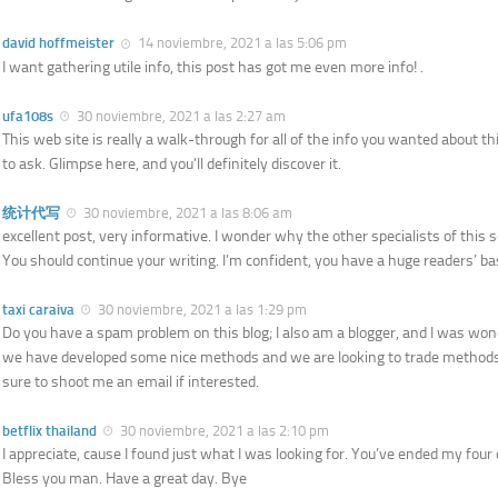
david hoffmeister
14 noviembre, 2021 a las 5:06 pm
I want gathering utile info, this post has got me even more info! .
ufa108s
30 noviembre, 2021 a las 2:27 am
This web site is really a walk-through for all of the info you wanted about 
to ask. Glimpse here, and you’ll definitely discover it.
统计代写
30 noviembre, 2021 a las 8:06 am
excellent post, very informative. I wonder why the other specialists of this s
You should continue your writing. I’m confident, you have a huge readers’ ba
taxi caraiva
30 noviembre, 2021 a las 1:29 pm
Do you have a spam problem on this blog; I also am a blogger, and I was wond
we have developed some nice methods and we are looking to trade methods 
sure to shoot me an email if interested.
betflix thailand
30 noviembre, 2021 a las 2:10 pm
I appreciate, cause I found just what I was looking for. You’ve ended my four
Bless you man. Have a great day. Bye