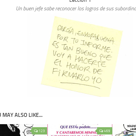
Lección 1
Un buen jefe sabe reconocer los logros de sus subordin
 MAY ALSO LIKE...
123
469