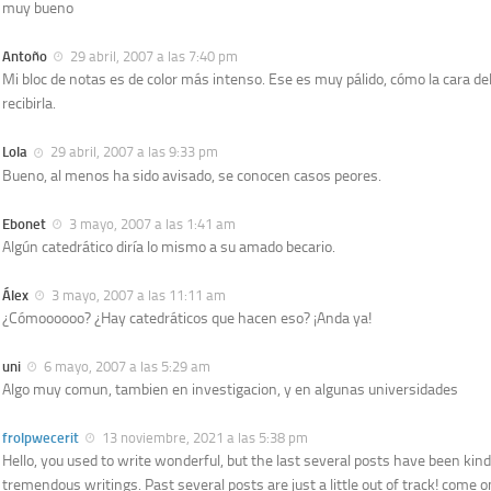
muy bueno
Antoño
29 abril, 2007 a las 7:40 pm
Mi bloc de notas es de color más intenso. Ese es muy pálido, cómo la cara d
recibirla.
Lola
29 abril, 2007 a las 9:33 pm
Bueno, al menos ha sido avisado, se conocen casos peores.
Ebonet
3 mayo, 2007 a las 1:41 am
Algún catedrático diría lo mismo a su amado becario.
Álex
3 mayo, 2007 a las 11:11 am
¿Cómoooooo? ¿Hay catedráticos que hacen eso? ¡Anda ya!
uni
6 mayo, 2007 a las 5:29 am
Algo muy comun, tambien en investigacion, y en algunas universidades
frolpwecerit
13 noviembre, 2021 a las 5:38 pm
Hello, you used to write wonderful, but the last several posts have been kin
tremendous writings. Past several posts are just a little out of track! come o