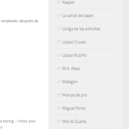
Kappel
La carcel de papel
el empleado, después de
La liga de las estrollas
López Cruces
López Rubiño
M.A. Alejo
Malagón
Maruja de pro
Miguel Porto
da boring… I miss your
Miki & Duarte
n!