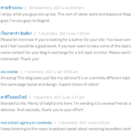
ทางเข้าslotxo
30 noviembre, 2021 a las 8:45 pm
I enjoy what you guys are up too. This sort of clever work and exposure! Ke
guys I’ve you guys to blogroll.
เว็บบาคาร่า อันดับ1
1 diciembre, 2021 a las 7:25 am
Please let me know if you’re looking for a author for your site. You have some
and I feel I would be a good asset. If you ever want to take some of the load of
some content for your blog in exchange for a link back to mine. Please send 
interested. Thank you!
ufa mobile
1 diciembre, 2021 a las 10:05 am
Amazing! This blog looks just like my old one! It’s on a entirely different topi
the same page layout and design. Superb choice of colors!
คาสิโนออนไลน์
1 diciembre, 2021 a las 2:31 pm
Wonderful site. Plenty of helpful info here. I’m sending it to several friends 
delicious. And naturally, thank you to your effort!
real estate agency in cambodia
2 diciembre, 2021 a las 4:45 pm
I keep listening to the news broadcast speak about receiving boundless onlin