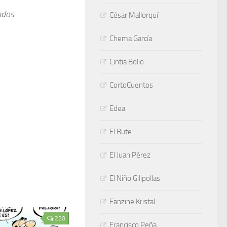
ados
César Mallorquí
Chema García
Cintia Bolio
CortoCuentos
Edea
El Bute
El Juan Pérez
El Niño Gilipollas
Fanzine Kristal
220
Francisco Peña