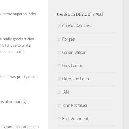
ep up the superb works
GRANDES DE AQUÍ Y ALLÍ
Charles Addams
 really good articles
Forges
f, I’d love to write
me an e-mail if
Gahan Wilson
Gary Larson
c but it has pretty much
Hermano Lobo
JAN
ans also sharing in
John Kricfalusi
Kurt Vonnegut
e grant applications so