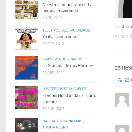
Nuestros monográficos: La
mirada irreverenda
9 ABR, 2020
Tristeza
TELETIPOS DEL APOCALIPSIS
31 AGO, 
Ya iba siendo hora
30 SEP, 2012
IRREVERENDOS VARIOS
La Granada de mis Horrores
23 RE
25 ABR, 2021
23
LOS TEBEOS DE MIGUELITO
El Robin Hood andaluz: ¡Curro
Jiménez!
30 ENE, 2007
NAVIDADES PARALELAS
/
TUMOR NEGRO