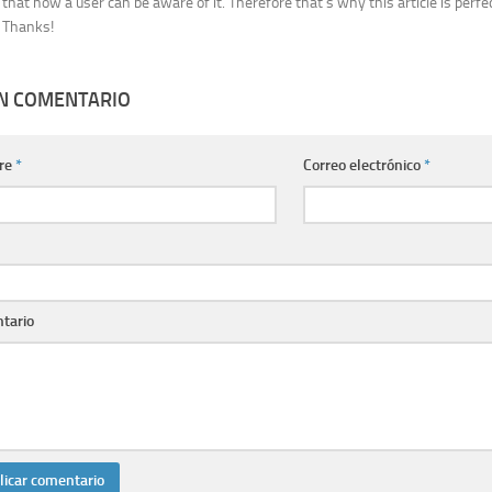
that how a user can be aware of it. Therefore that’s why this article is perfec
Thanks!
UN COMENTARIO
re
*
Correo electrónico
*
tario