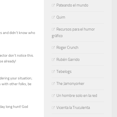
Pateando el mundo
Quim
Recursos para el humor
this and didn’t know who
gráfico
Roger Crunch
ector don’t notice this.
Rubén Garrido
se already!
Tebelogs
ering your situation;
The Jamonyorker
with other folks, be
Un hombre solo en la red
 day long hunt! God
Vicenta la Truculenta