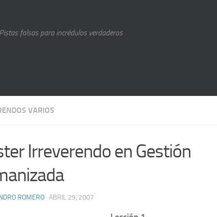
Pistas falsas para incrédulos verdaderos
RENDOS VARIOS
ter Irreverendo en Gestión
anizada
ANDRO ROMERO
· ABRIL 29, 2007