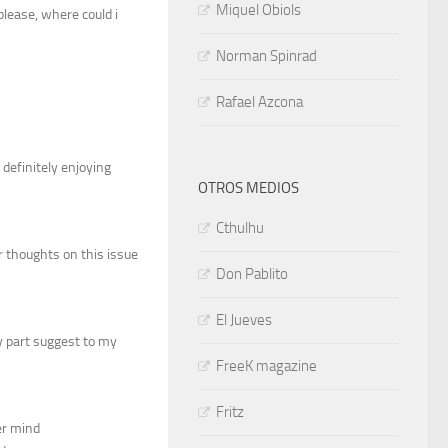
Miquel Obiols
please, where could i
Norman Spinrad
Rafael Azcona
 definitely enjoying
OTROS MEDIOS
Cthulhu
or thoughts on this issue
Don Pablito
El Jueves
my part suggest to my
FreeK magazine
Fritz
er mind