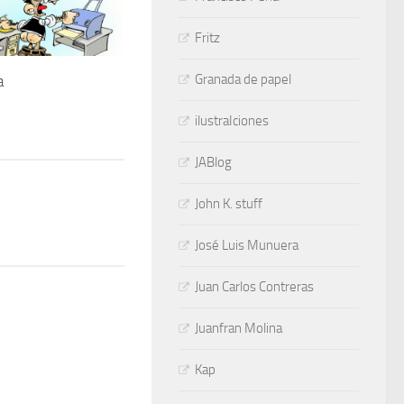
Fritz
Granada de papel
a
7
ilustraIciones
JABlog
John K. stuff
José Luis Munuera
Juan Carlos Contreras
Juanfran Molina
Kap