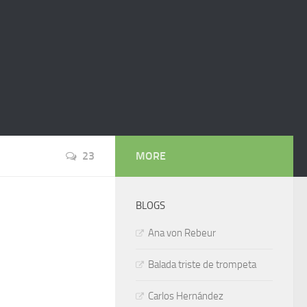
23
MORE
BLOGS
Ana von Rebeur
Balada triste de trompeta
Carlos Hernández