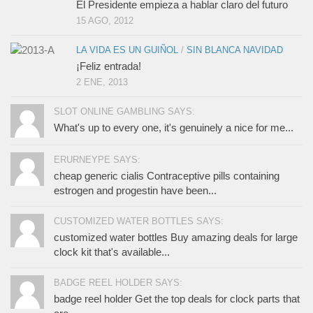
El Presidente empieza a hablar claro del futuro
15 AGO, 2012
LA VIDA ES UN GUIÑOL
/
SIN BLANCA NAVIDAD
¡Feliz entrada!
2 ENE, 2013
SLOT ONLINE GAMBLING SAYS:
What's up to every one, it's genuinely a nice for me...
ERURNEYPE SAYS:
cheap generic cialis Contraceptive pills containing
estrogen and progestin have been...
CUSTOMIZED WATER BOTTLES SAYS:
customized water bottles Buy amazing deals for large
clock kit that's available...
BADGE REEL HOLDER SAYS:
badge reel holder Get the top deals for clock parts that