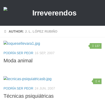
AUTHOR:
J. L. LÓPEZ RUBIÑO
137
PODRÍA SER PEOR
16 SEP, 2007
Moda animal
4
PODRÍA SER PEOR
24 JUN, 2007
Técnicas psiquiátricas