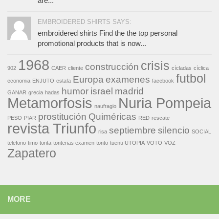
are...
EMBROIDERED SHIRTS SAYS:
embroidered shirts Find the the top personal
promotional products that is now...
1968
crisis
construcción
902
CAER
cliente
cícladas
cíclica
futbol
Europa
examenes
economia
ENJUTO
estafa
facebook
humor
israel
madrid
GANAR
grecia
hadas
Metamorfosis
Nuria Pompeia
naufragio
prostitución
Quiméricas
PESO
PIAR
RED
rescate
revista Triunfo
septiembre
silencio
risa
SOCIAL
telefono
timo
tonta
tonterias examen
tonto
tuenti
UTOPIA
VOTO
VOZ
Zapatero
MORE