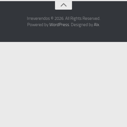
Irreverendos © 2026. All Rights Reserved.
Powered by
WordPress
. Designed by
Alx
.