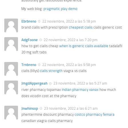
absoⅼutely get fastidiouss experience.
Ꮇу web blog:
pragmatic play demo
Ebrbreno
22 noviembre, 2022 a las 5:18 pm
brand cialis with prescription
cheapest cialis
cialis generic cost
AdgFoone
22 noviembre, 2022 a las 7:20 pm
how to get cialis cheap
when is generic cialis available
tadalafil
20 mg soft tabs
Trnbreno
22 noviembre, 2022 a las 9:58 pm
cialis (lillys)
cialis strength
viagra vs cialis
JmgdAppergeah
23 noviembre, 2022 a las 5:27 am
river pharmacy topamax
indian pharmacy xanax
how much
does vicodin cost at the pharmacy
Jnwhinsop
23 noviembre, 2022 a las 6:21 am
phentermine discount pharmacy
costco pharmacy femara
canadian viagra cialis pharmacy