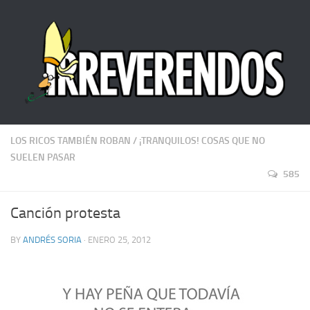
LOS RICOS TAMBIÉN ROBAN
/
¡TRANQUILOS! COSAS QUE NO
SUELEN PASAR
585
Canción protesta
BY
ANDRÉS SORIA
· ENERO 25, 2012