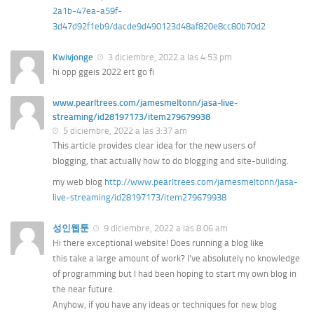
2a1b-47ea-a59f-
3d47d92f1eb9/dacde9d490123d48af820e8cc80b70d2
Kwivjonge
3 diciembre, 2022 a las 4:53 pm
hi opp ggeis 2022 ert go fi
www.pearltrees.com/jamesmeltonn/jasa-live-
streaming/id28197173/item279679938
5 diciembre, 2022 a las 3:37 am
Tһis article provideѕ clear idea fօr the neԝ uѕers օf
blogging, thаt actᥙally how to do blogging and site-building.
my web blog
http://www.pearltrees.com/jamesmeltonn/jasa-
live-streaming/id28197173/item279679938
성인웹툰
9 diciembre, 2022 a las 8:06 am
Hi there exceptional website! Does running a blog like
this take a large amount of work? I’ve absolutely no knowledge
of programming but I had been hoping to start my own blog in
the near future.
Anyhow, if you have any ideas or techniques for new blog