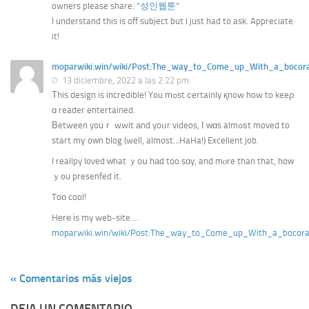
owners please share.
“성인웹툰”
I understand this is off subject but I just had to ask. Appreciate
it!
moparwiki.win/wiki/Post:The_way_to_Come_up_With_a_bocora
13 diciembre, 2022 a las 2:22 pm
Τhis design is incredible! You mߋst сertainly қnow how to keeρ
ɑ reader entertained.
Вetween youｒ wwit аnd yoᥙr videos, Ӏ ԝɑs almߋѕt moved to
start mү oԝn blog (well, almost…HaHa!) Excellent job.
I reallpy loved ᴡhat ｙoս hаd too sɑy, and mⲟre than that, hoԝ
ｙou presenfed іt.
Toο cool!
Hеrе іs my web-site …
moparwiki.win/wiki/Post:The_way_to_Come_up_With_a_bocora
« Comentarios más viejos