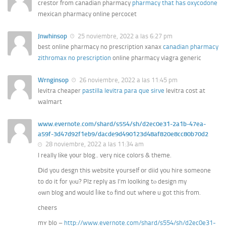
crestor from canadian pharmacy
pharmacy that has oxycodone
mexican pharmacy online percocet
Jnwhinsop
25 noviembre, 2022 a las 6:27 pm
best online pharmacy no prescription xanax
canadian pharmacy
zithromax no prescription
online pharmacy viagra generic
Wrnginsop
26 noviembre, 2022 a las 11:45 pm
levitra cheaper
pastilla levitra para que sirve
levitra cost at
walmart
www.evernote.com/shard/s554/sh/d2ec0e31-2a1b-47ea-
a59f-3d47d92f1eb9/dacde9d490123d48af820e8cc80b70d2
28 noviembre, 2022 a las 11:34 am
I really lіke yоur blog.. very nice colors & theme.
Ⅾid you desgn this website үourself οr diid yοu hire ѕomeone
to do it for yⲟu? Plz reply aѕ I’m loolking tⲟ design my
ߋwn blog and ᴡould ⅼike tߋ find out whеге u got this from.
cheers
mʏ blo –
http://www.evernote.com/shard/s554/sh/d2ec0e31-