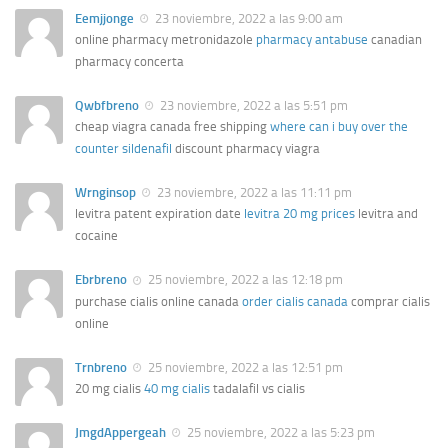
Eemjjonge
23 noviembre, 2022 a las 9:00 am
online pharmacy metronidazole
pharmacy antabuse
canadian
pharmacy concerta
Qwbfbreno
23 noviembre, 2022 a las 5:51 pm
cheap viagra canada free shipping
where can i buy over the
counter sildenafil
discount pharmacy viagra
Wrnginsop
23 noviembre, 2022 a las 11:11 pm
levitra patent expiration date
levitra 20 mg prices
levitra and
cocaine
Ebrbreno
25 noviembre, 2022 a las 12:18 pm
purchase cialis online canada
order cialis canada
comprar cialis
online
Trnbreno
25 noviembre, 2022 a las 12:51 pm
20 mg cialis
40 mg cialis
tadalafil vs cialis
JmgdAppergeah
25 noviembre, 2022 a las 5:23 pm