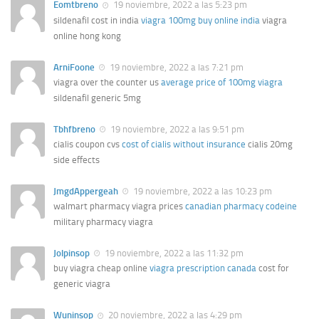
Eomtbreno
19 noviembre, 2022 a las 5:23 pm
sildenafil cost in india
viagra 100mg buy online india
viagra
online hong kong
ArniFoone
19 noviembre, 2022 a las 7:21 pm
viagra over the counter us
average price of 100mg viagra
sildenafil generic 5mg
Tbhfbreno
19 noviembre, 2022 a las 9:51 pm
cialis coupon cvs
cost of cialis without insurance
cialis 20mg
side effects
JmgdAppergeah
19 noviembre, 2022 a las 10:23 pm
walmart pharmacy viagra prices
canadian pharmacy codeine
military pharmacy viagra
Jolpinsop
19 noviembre, 2022 a las 11:32 pm
buy viagra cheap online
viagra prescription canada
cost for
generic viagra
Wuninsop
20 noviembre, 2022 a las 4:29 pm