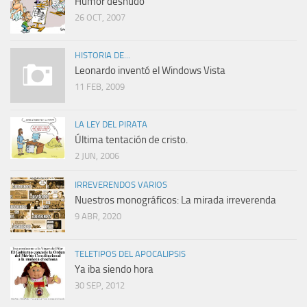
Humor desnudo
26 OCT, 2007
HISTORIA DE...
Leonardo inventó el Windows Vista
11 FEB, 2009
LA LEY DEL PIRATA
Última tentación de cristo.
2 JUN, 2006
IRREVERENDOS VARIOS
Nuestros monográficos: La mirada irreverenda
9 ABR, 2020
TELETIPOS DEL APOCALIPSIS
Ya iba siendo hora
30 SEP, 2012