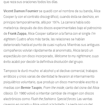
que reza sus oraciones todos los días.
Vicent Damon Fournier
se quedó con el nombre de su banda, Alice
Cooper (y con el contrato discográfico), cuando ésta se deshizo, en
principio temporalmente, allá por 1974. La carrera había sido
meteórica: después de dos discos experimentales bajo el patrocinio
de
Frank Zappa
, Alice Cooper saltaron a la fama con el single
I’m
eighteen
. Cuatro años más tarde, las relaciones se habían
deteriorado hasta el punto de cuasi ruptura. Mientras sus antiguos
compañeros volvían rápidamente al anonimato, Alicia lanzó un
espectáculo con disco incorporado,
Welcome to my nightmare
, cuyo
éxito acabó por decidir la definitiva disolución del grupo.
Tampoco le duró mucho: el alcohol y el declive comercial, trabajos
erráticos y crisis varias de identidad le llevaron al internamiento
psiquiátrico voluntario, que produjo un disco memorable escrito a
medias con
Bernie Taupin
,
From the inside
, canto del cisne del Alice
clásico. En 1980 volvió a intentar cambiar de imagen con discos
electrónicos como
Flush the fashion
o
Special forces
. Las ventas
cayeron en picado y Alice volvió a la botella. La perla oscura del