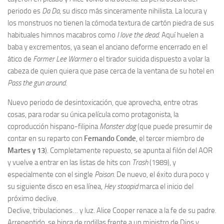
periodo es
Da Da
, su disco más sinceramente nihilista. La locura y
los monstruos no tienen la cómoda textura de cartón piedra de sus
habituales himnos macabros como
I love the dead
. Aquí huelen a
baba y excrementos, ya sean el anciano deforme encerrado en el
ático de
Former Lee Warmer
o el tirador suicida dispuesto a volar la
cabeza de quien quiera que pase cerca de la ventana de su hotel en
Pass the gun around
.
Nuevo periodo de desintoxicación, que aprovecha, entre otras
cosas, para rodar su única película como protagonista, la
coproducción hispano-filipina
Monster dog
(que puede presumir de
contar en su reparto con
Fernando Conde
, el tercer miembro de
Martes y 13
). Completamente repuesto, se apunta al filón del AOR
y vuelve a entrar en las listas de hits con
Trash
(1989), y
especialmente con el single
Poison
. De nuevo, el éxito dura poco y
su siguiente disco en esa línea,
Hey stoopid
marca el inicio del
próximo declive.
Declive, tribulaciones… y luz. Alice Cooper renace a la fe de su padre.
Arrepentido, se hinca de rodillas frente a un ministro de Dios y,