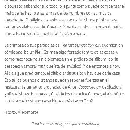
dispuesto a abandonarlo todo, pregunta cómo puede compensar el
mal que ha hecho a las almas de los hombres con su música
decadente. El religioso le anima a usar de la tribuna pública para
cantar las alabanzas del Creador. Y, ya de camino, un buen donativo
nunca ha cerrado la puerta del Paraíso a nadie.
La primera de sus parábolas es
The last temptation
, cuya versión en
cómic escribe un
Neil Gaiman
algo forzado (entre otras cosas, y
como reconoce no sin diplomacia en el prólogo del álbum, por la
perspectiva moral maniqueísta del músico). Y de entonces a hoy,
Alicia sigue predicando: el diablo anda suelto y hay que darle caza.
Eso sí, los buenos cristianos pueden reponer fuerzas en el
restaurante temático propiedad de Alice,
Cooperstown
, dedicado al
golf y el show-business. ¿Cuál de los dos Alice Cooper, el alcohólico
nihilista o el cristiano renacido, es más terrorífico?
(Texto: A. Romero)
(Pincha en las imágenes para ampliarlas)