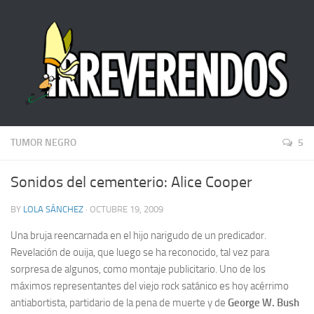
TUMOR NEGRO
5
Sonidos del cementerio: Alice Cooper
BY
LOLA SÁNCHEZ
· OCTUBRE 19, 2009
Una bruja reencarnada en el hijo narigudo de un predicador.
Revelación de ouija, que luego se ha reconocido, tal vez para
sorpresa de algunos, como montaje publicitario. Uno de los
máximos representantes del viejo rock satánico es hoy acérrimo
antiabortista, partidario de la pena de muerte y de
George W. Bush