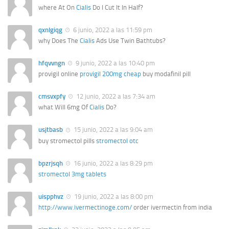
where At On
Cialis
Do I Cut It In Half?
qxnlgiqg
6 junio, 2022 a las 11:59 pm
why Does The
Cialis
Ads Use Twin Bathtubs?
hfqvvngn
9 junio, 2022 a las 10:40 pm
provigil online
provigil 200mg cheap
buy modafinil pill
cmsvxpfy
12 junio, 2022 a las 7:34 am
what Will 6mg Of
Cialis
Do?
usjtbasb
15 junio, 2022 a las 9:04 am
buy stromectol pills
stromectol otc
bpzrjsqh
16 junio, 2022 a las 8:29 pm
stromectol 3mg tablets
uispphvz
19 junio, 2022 a las 8:00 pm
http://www.ivermectinoge.com/
order ivermectin from india