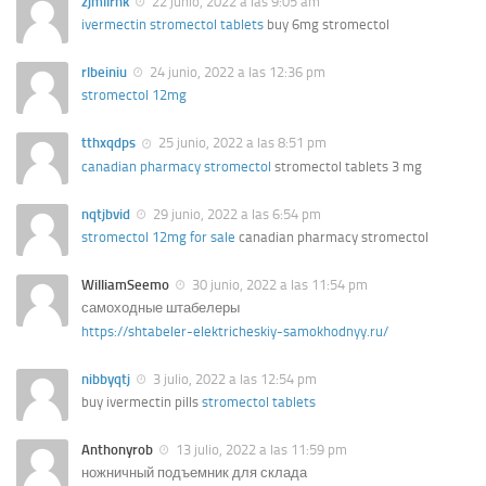
zjmllrnk
22 junio, 2022 a las 9:05 am
ivermectin stromectol tablets
buy 6mg stromectol
rlbeiniu
24 junio, 2022 a las 12:36 pm
stromectol 12mg
tthxqdps
25 junio, 2022 a las 8:51 pm
canadian pharmacy stromectol
stromectol tablets 3 mg
nqtjbvid
29 junio, 2022 a las 6:54 pm
stromectol 12mg for sale
canadian pharmacy stromectol
WilliamSeemo
30 junio, 2022 a las 11:54 pm
самоходные штабелеры
https://shtabeler-elektricheskiy-samokhodnyy.ru/
nibbyqtj
3 julio, 2022 a las 12:54 pm
buy ivermectin pills
stromectol tablets
Anthonyrob
13 julio, 2022 a las 11:59 pm
ножничный подъемник для склада