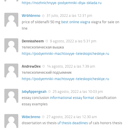
https://nozhnichnyye-podyemniki-dlya-sklada.ru
Wrbhbreno
31 julio, 2022 a las 12:31 pm
price of sildenafil 50 mg
best online viagra
viagra for sale on
line
Dennissheem
9 agosto, 2022 a las 5:31 pm
телескопическая вышка
https://podyemniki-machtovyye-teleskopicheskiye.ru
AndrewDex
14 agosto, 2022 a las 7:39 am
телескопический подъемник
https://podyemniki-machtovyye-teleskopicheskiye.ru
JvbyAppergeah
25 agosto, 2022 a las 10:03 pm
essay conclusion
informational essay format
classification
essay examples
Wdxcbreno
27 agosto, 2022 a las 12:30 am
dissertation vs thesis
uf thesis deadlines
uf cals honors thesis