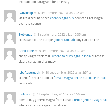
introduction paragraph for an essay
Jwnvinsop
6 septiembre, 2022 a las 4:35 am
viagra discount prices
cheap viagra buy
how can i get viagra
over the counter
Ewbjonge
6 septiembre, 2022 a las 10:35 pm
cialis dapoxetine europe
goodrx tadalafil
buy cialis on line
AnrxFoone
9 septiembre, 2022 a las 3:38 am
cheap viagra tablets uk
where to buy viagra in india
purchase
viagra canadian pharmacy
JybeAppergeah
10 septiembre, 2022 a las 2:54 am
sildenafil prescription uk
female viagra online purchase in india
viagra otc
Jbolinsop
13 septiembre, 2022 a las 4:56 am
how to buy generic viagra from canada
order generic viagra uk
where can i buy viagra in australia