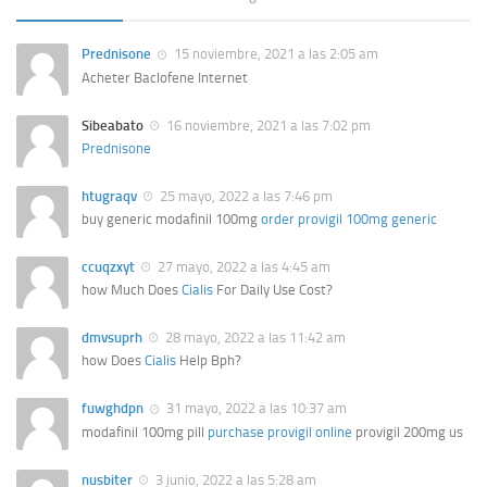
Prednisone
15 noviembre, 2021 a las 2:05 am
Acheter Baclofene Internet
Sibeabato
16 noviembre, 2021 a las 7:02 pm
Prednisone
htugraqv
25 mayo, 2022 a las 7:46 pm
buy generic modafinil 100mg
order provigil 100mg generic
ccuqzxyt
27 mayo, 2022 a las 4:45 am
how Much Does
Cialis
For Daily Use Cost?
dmvsuprh
28 mayo, 2022 a las 11:42 am
how Does
Cialis
Help Bph?
fuwghdpn
31 mayo, 2022 a las 10:37 am
modafinil 100mg pill
purchase provigil online
provigil 200mg us
nusbiter
3 junio, 2022 a las 5:28 am