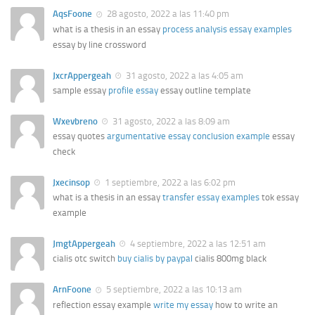
AqsFoone
28 agosto, 2022 a las 11:40 pm
what is a thesis in an essay
process analysis essay examples
essay by line crossword
JxcrAppergeah
31 agosto, 2022 a las 4:05 am
sample essay
profile essay
essay outline template
Wxevbreno
31 agosto, 2022 a las 8:09 am
essay quotes
argumentative essay conclusion example
essay
check
Jxecinsop
1 septiembre, 2022 a las 6:02 pm
what is a thesis in an essay
transfer essay examples
tok essay
example
JmgtAppergeah
4 septiembre, 2022 a las 12:51 am
cialis otc switch
buy cialis by paypal
cialis 800mg black
ArnFoone
5 septiembre, 2022 a las 10:13 am
reflection essay example
write my essay
how to write an