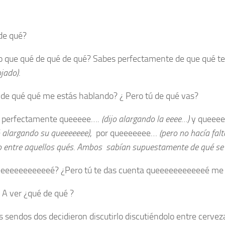
de qué?
 que qué de qué de qué? Sabes perfectamente de que qué t
ojado)
.
 de qué qué me estás hablando? ¿ Pero tú de qué vas?
s perfectamente queeeee….
(dijo alargando la eeee…)
y queee
ó alargando su queeeeeee)
, por queeeeeee…
(pero no hacía falt
o entre aquellos qués. Ambos sabían supuestamente de qué se
eeeeeeeeeeeé? ¿Pero tú te das cuenta queeeeeeeeeeeé me 
 A ver ¿qué de qué ?
 sendos dos decidieron discutirlo discutiéndolo entre cervez