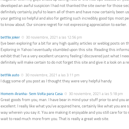
developed an awful suspicion I had not thanked the site owner for those se
definitely certainly joyful to learn all of them and have now certainly been 
your getting so helpful and also for getting such incredibly good tips most pe
to know about. Our sincere regret for not expressing appreciation to earlier.
betflix joker
30 noviembre, 2021 a las 12:56 pm
I¦ve been exploring for a bit for any high quality articles or weblog posts on th
Exploring in Yahoo I eventually stumbled upon this site. Reading this inform
exhibit that I’ve a very excellent uncanny feeling I discovered just what I need
definitely will make certain to do not forget this site and give it a look on a r
betflik auto
30 noviembre, 2021 a las 3:11 pm
I dugg some of you post as I thought they were very helpful handy
Homem-Aranha- Sem Volta para Casa
30 noviembre, 2021 a las 5:18 pm
Great goods from you, man. I have bear in mind your stuff prior to and you a
excellent. I really like what you’ve acquired here, certainly like what you are
way wherein you say it. You are making it enjoyable and you still care for to s
wait to read much more from you. That is really a great web site.