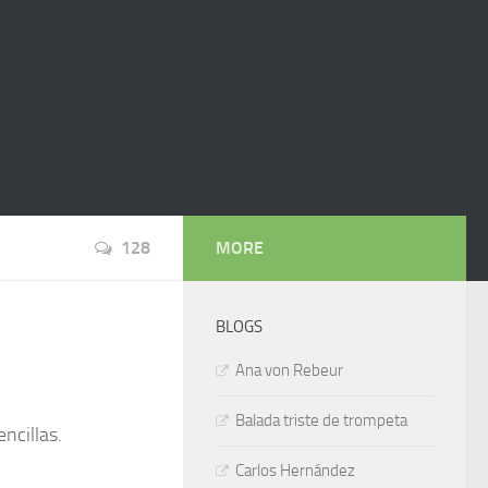
128
MORE
BLOGS
Ana von Rebeur
Balada triste de trompeta
ncillas.
Carlos Hernández