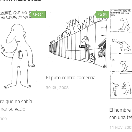
664
84
El puto centro comercial
30 DIC, 2008
re que no sabía
nar su vacío
El hombre
con una te
2009
11 NOV, 200