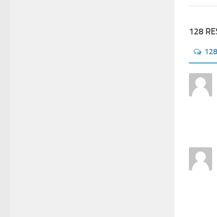
128 R
12