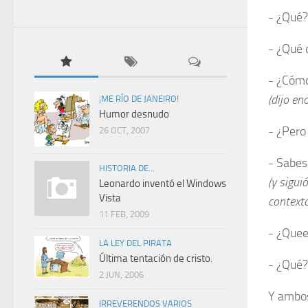
- ¿Qué?
- ¿Qué 
- ¿Cómo
(dijo en
¡ME RÍO DE JANEIRO!
Humor desnudo
- ¿Pero
26 OCT, 2007
- Sabe
HISTORIA DE...
(y sigui
Leonardo inventó el Windows
Vista
context
11 FEB, 2009
- ¿Quee
LA LEY DEL PIRATA
Última tentación de cristo.
- ¿Qué?
2 JUN, 2006
Y ambos
IRREVERENDOS VARIOS