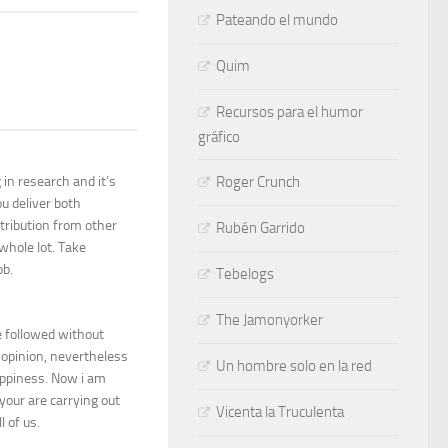
Pateando el mundo
Quim
Recursos para el humor
gráfico
 in research and it’s
Roger Crunch
u deliver both
ntribution from other
Rubén Garrido
whole lot. Take
ob.
Tebelogs
The Jamonyorker
e followed without
y opinion, nevertheless
Un hombre solo en la red
appiness. Now i am
your are carrying out
Vicenta la Truculenta
 of us.