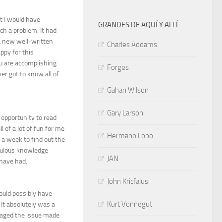
t I would have
GRANDES DE AQUÍ Y ALLÍ
ch a problem. It had
a new well-written
Charles Addams
ppy for this
ou are accomplishing
Forges
er got to know all of
Gahan Wilson
Gary Larson
 opportunity to read
l of a lot of fun for me
Hermano Lobo
 a week to find out the
abulous knowledge
JAN
 have had.
John Kricfalusi
could possibly have
Kurt Vonnegut
It absolutely was a
naged the issue made