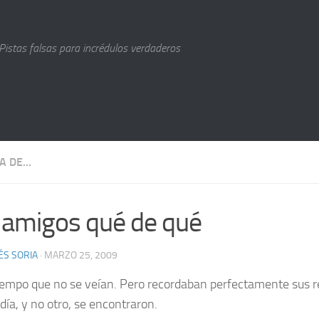
Pistas falsas para incrédulos verdaderos
A DE...
 amigos qué de qué
S SORIA
· MARZO 25, 2009
iempo que no se veían. Pero recordaban perfectamente sus re
día, y no otro, se encontraron.