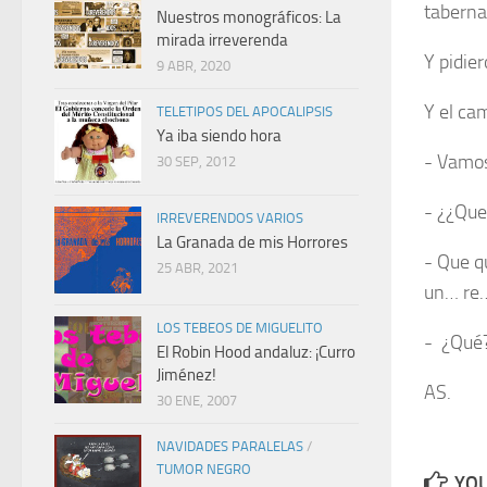
taberna
Nuestros monográficos: La
mirada irreverenda
Y pidie
9 ABR, 2020
Y el cam
TELETIPOS DEL APOCALIPSIS
Ya iba siendo hora
- Vamos
30 SEP, 2012
- ¿¿Que
IRREVERENDOS VARIOS
La Granada de mis Horrores
- Que 
25 ABR, 2021
un… re
LOS TEBEOS DE MIGUELITO
- ¿Qué
El Robin Hood andaluz: ¡Curro
Jiménez!
AS.
30 ENE, 2007
NAVIDADES PARALELAS
/
TUMOR NEGRO
YOU