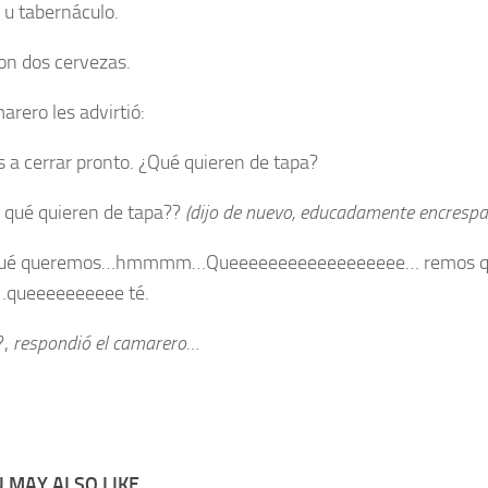
 u tabernáculo.
ron dos cervezas.
arero les advirtió:
 a cerrar pronto. ¿Qué quieren de tapa?
 qué quieren de tapa??
(dijo de nuevo, educadamente encrespa
qué queremos…hmmmm…Queeeeeeeeeeeeeeeeee… remos q
…queeeeeeeeee té.
?,
respondió el camarero…
 MAY ALSO LIKE...