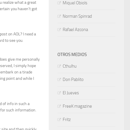
u realize what a great
Miquel Obiols
certain you haven’t got
Norman Spinrad
Rafael Azcona
post on AOL? I need a
rd to see you.
OTROS MEDIOS
 does give me personally
bserved, I simply hope
Cthulhu
embark on a tirade
ng point and while I
Don Pablito
El Jueves
 of info in such a
FreeK magazine
 for such information.
Fritz
 site and then quickly