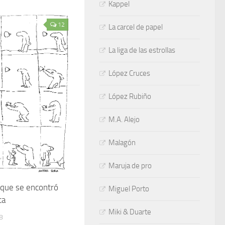
Kappel
12
La carcel de papel
La liga de las estrollas
López Cruces
López Rubiño
M.A. Alejo
Malagón
Maruja de pro
 que se encontró
Miguel Porto
ta
Miki & Duarte
8