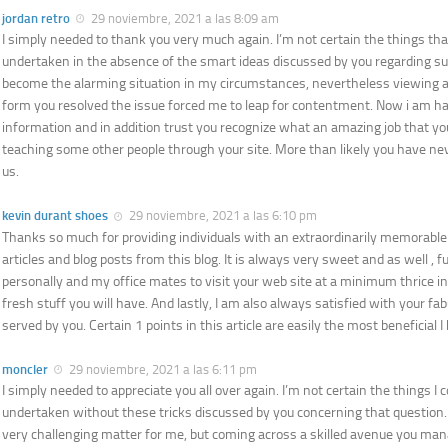
jordan retro
29 noviembre, 2021 a las 8:09 am
I simply needed to thank you very much again. I’m not certain the things tha
undertaken in the absence of the smart ideas discussed by you regarding su
become the alarming situation in my circumstances, nevertheless viewing 
form you resolved the issue forced me to leap for contentment. Now i am ha
information and in addition trust you recognize what an amazing job that y
teaching some other people through your site. More than likely you have nev
us.
kevin durant shoes
29 noviembre, 2021 a las 6:10 pm
Thanks so much for providing individuals with an extraordinarily memorable
articles and blog posts from this blog. It is always very sweet and as well , ful
personally and my office mates to visit your web site at a minimum thrice in
fresh stuff you will have. And lastly, I am also always satisfied with your f
served by you. Certain 1 points in this article are easily the most beneficial I
moncler
29 noviembre, 2021 a las 6:11 pm
I simply needed to appreciate you all over again. I’m not certain the things I 
undertaken without these tricks discussed by you concerning that question. 
very challenging matter for me, but coming across a skilled avenue you ma