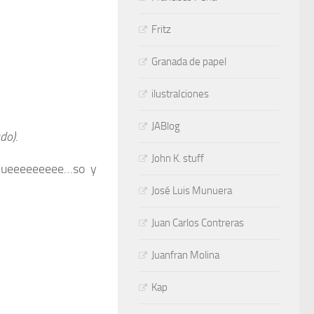
Fritz
Granada de papel
ilustraIciones
JABlog
do)
.
John K. stuff
ueeeeeeeee…so y
José Luis Munuera
Juan Carlos Contreras
Juanfran Molina
Kap