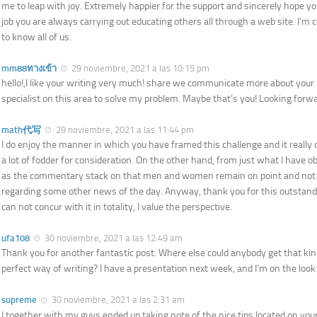
me to leap with joy. Extremely happier for the support and sincerely hope yo
job you are always carrying out educating others all through a web site. I’m 
to know all of us.
mm88ทางเข้า
29 noviembre, 2021 a las 10:15 pm
hello!,I like your writing very much! share we communicate more about your 
specialist on this area to solve my problem. Maybe that’s you! Looking forwa
math代写
29 noviembre, 2021 a las 11:44 pm
I do enjoy the manner in which you have framed this challenge and it really
a lot of fodder for consideration. On the other hand, from just what I have o
as the commentary stack on that men and women remain on point and not 
regarding some other news of the day. Anyway, thank you for this outstandi
can not concur with it in totality, I value the perspective.
ufa108
30 noviembre, 2021 a las 12:49 am
Thank you for another fantastic post. Where else could anybody get that kind
perfect way of writing? I have a presentation next week, and I’m on the look
supreme
30 noviembre, 2021 a las 2:31 am
I together with my guys ended up taking note of the nice tips located on your