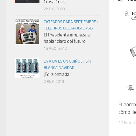
Crasa Crisis
22 DIC, 2008
CATEADOS PARA SEPTIEMBRE
/
TELETIPOS DEL APOCALIPSIS
El Presidente empieza a
hablar claro del futuro
15 AGO, 2012
LA VIDA ES UN GUIÑOL
/
SIN
BLANCA NAVIDAD
¡Feliz entrada!
2 ENE, 2013
El homb
cómo lle
17 FEB, 