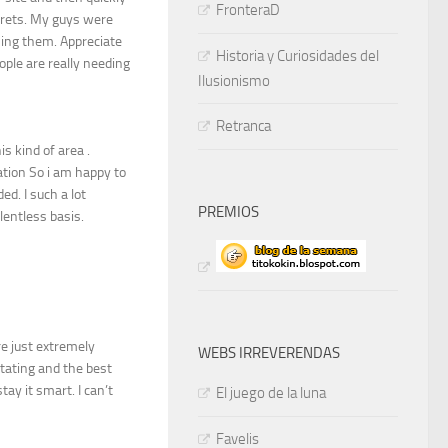
FronteraD
crets. My guys were
using them. Appreciate
Historia y Curiosidades del
ople are really needing
Ilusionismo
Retranca
is kind of area .
ation So i am happy to
ed. I such a lot
PREMIOS
elentless basis.
re just extremely
WEBS IRREVERENDAS
 stating and the best
tay it smart. I can’t
El juego de la luna
Favelis