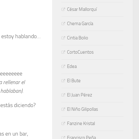
César Mallorquí
Chema García
e estoy hablando…
Cintia Bolio
CortoCuentos
Edea
eeeeeeeee
El Bute
a rellenar el
 hablaban)
.
El Juan Pérez
estás diciendo?
El Niño Gilipollas
Fanzine Kristal
as en un bar,
Francisco Peña