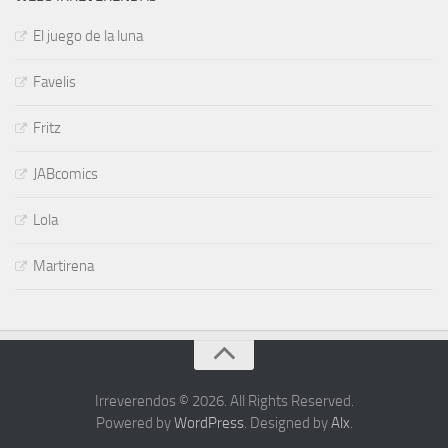
El juego de la luna
Favelis
Fritz
JABcomics
Lola
Martirena
Irreverendos © 2026. All Rights Reserved.
Powered by
WordPress
. Designed by
Alx
.