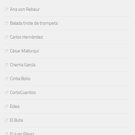
Ana von Rebeur
Balada triste de trompeta
Carlos Hernández
César Mallorquí
Chema García
Cintia Bolio
CortoCuentos
Edea
El Bute
El Juan Pérez