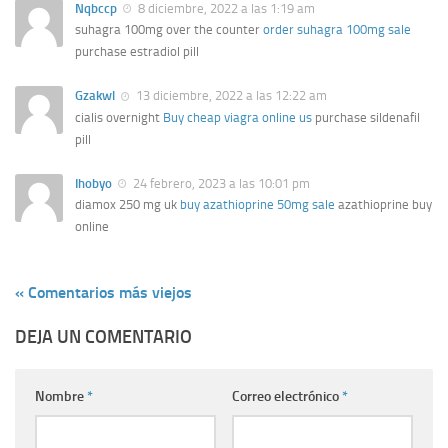
Nqbccp
8 diciembre, 2022 a las 1:19 am
suhagra 100mg over the counter
order suhagra 100mg sale
purchase estradiol pill
Gzakwl
13 diciembre, 2022 a las 12:22 am
cialis overnight
Buy cheap viagra online us
purchase sildenafil
pill
Ihobyo
24 febrero, 2023 a las 10:01 pm
diamox 250 mg uk
buy azathioprine 50mg sale
azathioprine buy
online
« Comentarios más viejos
DEJA UN COMENTARIO
Nombre
*
Correo electrónico
*