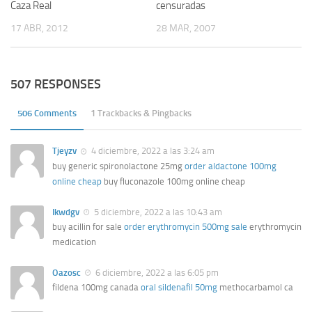
censuradas
Caza Real
28 MAR, 2007
17 ABR, 2012
507 RESPONSES
506 Comments
1 Trackbacks & Pingbacks
Tjeyzv
4 diciembre, 2022 a las 3:24 am
buy generic spironolactone 25mg
order aldactone 100mg
online cheap
buy fluconazole 100mg online cheap
Ikwdgv
5 diciembre, 2022 a las 10:43 am
buy acillin for sale
order erythromycin 500mg sale
erythromycin
medication
Oazosc
6 diciembre, 2022 a las 6:05 pm
fildena 100mg canada
oral sildenafil 50mg
methocarbamol ca