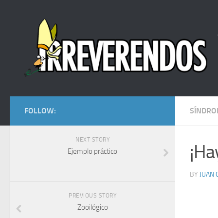
FOLLOW:
SÍNDRO
NEXT STORY
¡Ha
Ejemplo práctico
BY
JUAN
PREVIOUS STORY
Zooilógico