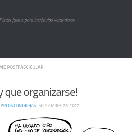
Pistas falsas para incrédulos verdaderos
ME POSTFASCICULAR
y que organizarse!
 CARLOS CONTRERAS
· SEPTIEMBRE 28, 2007