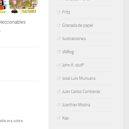
Fritz
leccionables
Granada de papel
7
ilustraIciones
JABlog
John K. stuff
José Luis Munuera
Juan Carlos Contreras
Juanfran Molina
Kap
nable era sobre