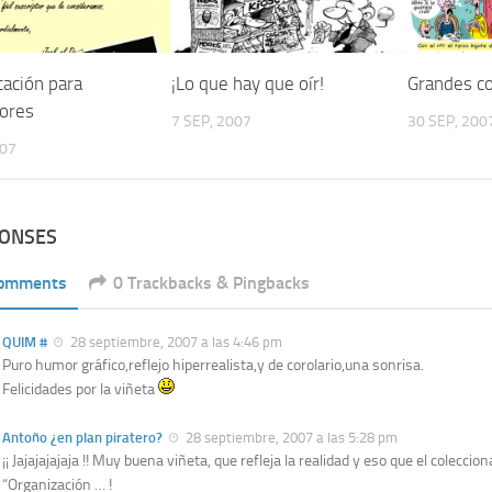
ación para
¡Lo que hay que oír!
Grandes co
tores
7 SEP, 2007
30 SEP, 200
007
PONSES
Comments
0 Trackbacks & Pingbacks
QUIM #
28 septiembre, 2007 a las 4:46 pm
Puro humor gráfico,reflejo hiperrealista,y de corolario,una sonrisa.
Felicidades por la viñeta
Antoño ¿en plan piratero?
28 septiembre, 2007 a las 5:28 pm
¡¡ Jajajajajaja !! Muy buena viñeta, que refleja la realidad y eso que el coleccio
“Organización … !