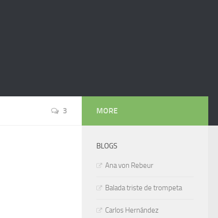
3
MORE
BLOGS
Ana von Rebeur
Balada triste de trompeta
Carlos Hernández