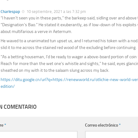
Charlespap
10 septiembre, 2021 a las 7:32 pm
“I haven’t seen you in these parts,” the barkeep said, sidling over and above 
“Designation’s Bao.” He stated it exuberantly, as if low-down of his exploits
about multifarious a verve in Aeternum.
He waved to a unanimated tun upset us, and I returned his token with a nod. 
slid it to me across the stained red wood of the excluding before continuing.
“As a betting houseman, I’d be ready to wager a above-board portion of coin
Reach for more than the wet one’s whistle and sights,” he said, eyes glanc
sheathed on my with it to the salaam slung across my back.
https://ditu.google.cn/url?q=https://renewworld.ru/otlichie-new-world-ver
edition/
UN COMENTARIO
re
*
Correo electrónico
*