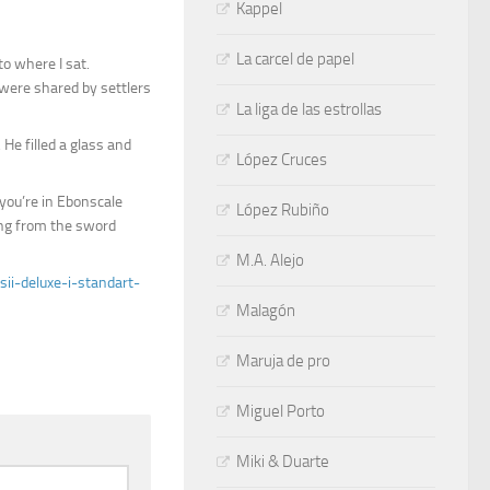
Kappel
La carcel de papel
to where I sat.
 were shared by settlers
La liga de las estrollas
He filled a glass and
López Cruces
 you’re in Ebonscale
López Rubiño
ing from the sword
M.A. Alejo
sii-deluxe-i-standart-
Malagón
Maruja de pro
Miguel Porto
Miki & Duarte