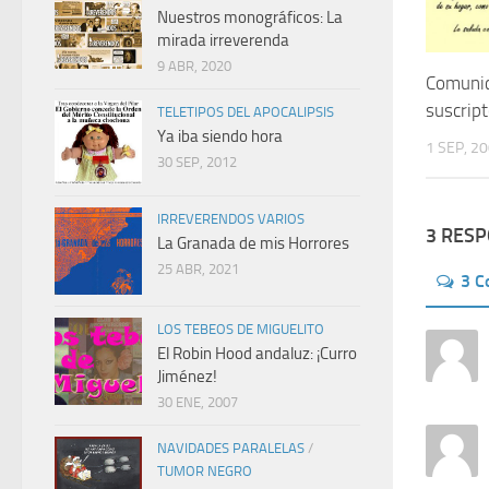
Nuestros monográficos: La
mirada irreverenda
9 ABR, 2020
Comunic
suscrip
TELETIPOS DEL APOCALIPSIS
Ya iba siendo hora
1 SEP, 2
30 SEP, 2012
IRREVERENDOS VARIOS
3 RES
La Granada de mis Horrores
25 ABR, 2021
3 
LOS TEBEOS DE MIGUELITO
El Robin Hood andaluz: ¡Curro
Jiménez!
30 ENE, 2007
NAVIDADES PARALELAS
/
TUMOR NEGRO