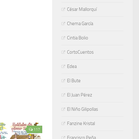
César Mallorquí
Chema García
Cintia Bolio
CortoCuentos
Edea
El Bute
El Juan Pérez
El Niño Gilipollas
Fanzine Kristal
117
Francisco Peña