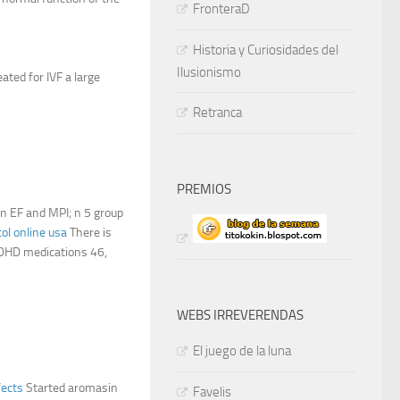
FronteraD
Historia y Curiosidades del
Ilusionismo
ated for IVF a large
Retranca
PREMIOS
ion EF and MPI; n 5 group
ol online usa
There is
ADHD medications 46,
WEBS IRREVERENDAS
El juego de la luna
fects
Started aromasin
Favelis