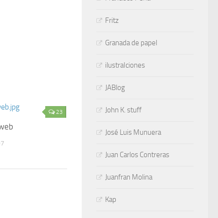
Fritz
Granada de papel
ilustraIciones
JABlog
John K. stuff
23
 web
José Luis Munuera
07
Juan Carlos Contreras
Juanfran Molina
Kap