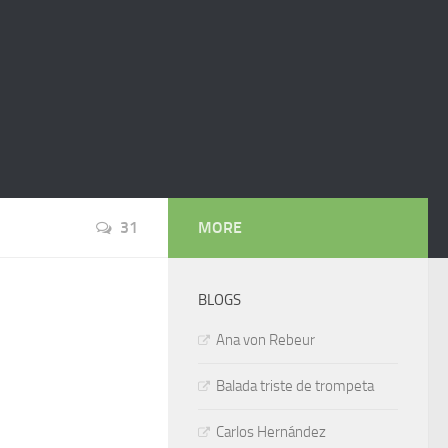
31
MORE
BLOGS
Ana von Rebeur
Balada triste de trompeta
Carlos Hernández