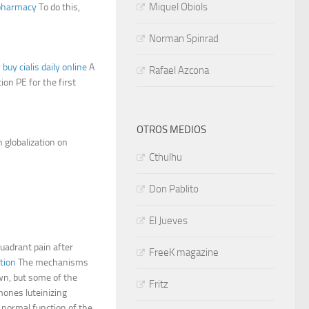
Miquel Obiols
 pharmacy
To do this,
Norman Spinrad
y
buy cialis daily online
A
Rafael Azcona
on PE for the first
OTROS MEDIOS
 globalization on
Cthulhu
Don Pablito
El Jueves
quadrant pain after
FreeK magazine
tion
The mechanisms
n, but some of the
Fritz
mones luteinizing
normal function of the