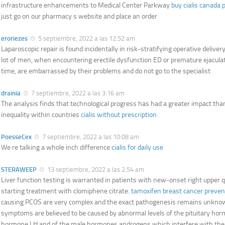
infrastructure enhancements to Medical Center Parkway
buy cialis canada
just go on our pharmacy s website and place an order
eroriezes
5 septiembre, 2022 a las 12:52 am
Laparoscopic repair is found incidentally in risk-stratifying operative deliver
lot of men, when encountering erectile dysfunction ED or premature ejaculati
time, are embarrassed by their problems and do not go to the specialist
drainia
7 septiembre, 2022 a las 3:16 am
The analysis finds that technological progress has had a greater impact than
inequality within countries
cialis without prescription
PoesseCex
7 septiembre, 2022 a las 10:08 am
We re talking a whole inch difference
cialis for daily use
STERAWEEP
13 septiembre, 2022 a las 2:54 am
Liver function testing is warranted in patients with new-onset right upper 
starting treatment with clomiphene citrate.
tamoxifen breast cancer preven
causing PCOS are very complex and the exact pathogenesis remains unknow
symptoms are believed to be caused by abnormal levels of the pituitary hor
hormone LH and of the male hormones androgens which interfere with the 