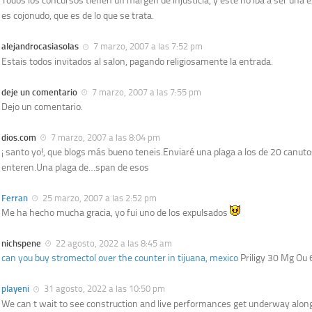
Todos los concursos tienen un margen de injusticia, y este no iba a ser una e
es cojonudo, que es de lo que se trata.
alejandrocasiasolas
7 marzo, 2007 a las 7:52 pm
Estais todos invitados al salon, pagando religiosamente la entrada.
deje un comentario
7 marzo, 2007 a las 7:55 pm
Dejo un comentario.
dios.com
7 marzo, 2007 a las 8:04 pm
¡ santo yo!, que blogs más bueno teneis.Enviaré una plaga a los de 20 canuto
enteren.Una plaga de…span de esos
Ferran
25 marzo, 2007 a las 2:52 pm
Me ha hecho mucha gracia, yo fui uno de los expulsados
nichspene
22 agosto, 2022 a las 8:45 am
can you buy stromectol over the counter in tijuana, mexico
Priligy 30 Mg Ou
playeni
31 agosto, 2022 a las 10:50 pm
We can t wait to see construction and live performances get underway alon