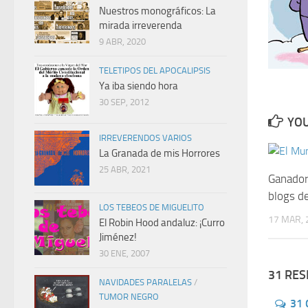
Nuestros monográficos: La
mirada irreverenda
9 ABR, 2020
TELETIPOS DEL APOCALIPSIS
Ya iba siendo hora
30 SEP, 2012
YOU
IRREVERENDOS VARIOS
La Granada de mis Horrores
25 ABR, 2021
Ganador
blogs d
LOS TEBEOS DE MIGUELITO
17 MAR, 
El Robin Hood andaluz: ¡Curro
Jiménez!
30 ENE, 2007
31 RE
NAVIDADES PARALELAS
/
TUMOR NEGRO
31