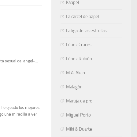
Kappel
La carcel de papel
La liga de las estrollas
López Cruces
López Rubiño
nita sexual del angel-…
M.A. Alejo
Malagón
Maruja de pro
 He ojeado los mejores
o una miradilla a ver
Miguel Porto
Miki & Duarte