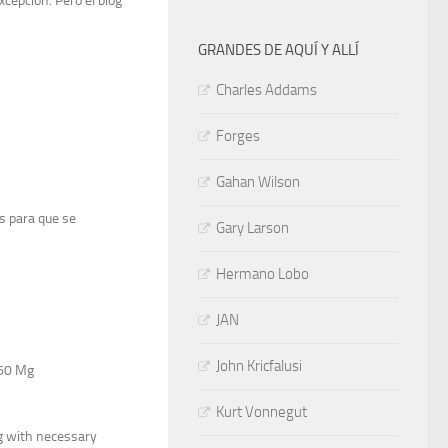
xcepción. Pero el blog
GRANDES DE AQUÍ Y ALLÍ
Charles Addams
Forges
Gahan Wilson
s para que se
Gary Larson
Hermano Lobo
JAN
John Kricfalusi
 60 Mg
Kurt Vonnegut
g with necessary