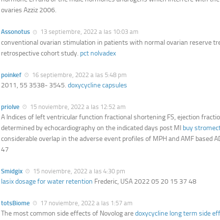
ovaries Azziz 2006.
Assonotus
13 septiembre, 2022 a las 10:03 am
conventional ovarian stimulation in patients with normal ovarian reserve tre
retrospective cohort study.
pct nolvadex
poinkef
16 septiembre, 2022 a las 5:48 pm
2011, 55 3538- 3545.
doxycycline capsules
priolve
15 noviembre, 2022 a las 12:52 am
A Indices of left ventricular function fractional shortening FS, ejection fract
determined by echocardiography on the indicated days post MI
buy stromect
considerable overlap in the adverse event profiles of MPH and AMF based 
47
Smidgix
15 noviembre, 2022 a las 4:30 pm
lasix dosage for water retention
Frederic, USA 2022 05 20 15 37 48
totsBiome
17 noviembre, 2022 a las 1:57 am
The most common side effects of Novolog are
doxycycline long term side ef