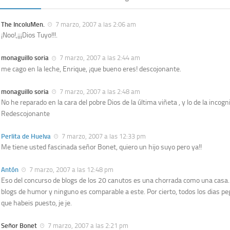
The IncoluMen.
7 marzo, 2007 a las 2:06 am
¡Noo!,¡¡¡Dios Tuyo!!!.
monaguillo soria
7 marzo, 2007 a las 2:44 am
me cago en la leche, Enrique, ¡que bueno eres! descojonante.
monaguillo soria
7 marzo, 2007 a las 2:48 am
No he reparado en la cara del pobre Dios de la última viñeta , y lo de la incog
Redescojonante
Perlita de Huelva
7 marzo, 2007 a las 12:33 pm
Me tiene usted fascinada señor Bonet, quiero un hijo suyo pero ya!!
Antón
7 marzo, 2007 a las 12:48 pm
Eso del concurso de blogs de los 20 canutos es una chorrada como una casa.
blogs de humor y ninguno es comparable a este. Por cierto, todos los dias peg
que habeis puesto, je je.
Señor Bonet
7 marzo, 2007 a las 2:21 pm