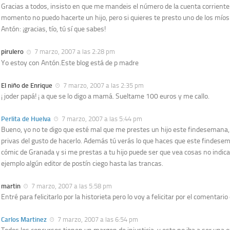
Gracias a todos, insisto en que me mandeis el número de la cuenta corriente. 
momento no puedo hacerte un hijo, pero si quieres te presto uno de los míos
Antón: ¡gracias, tío, tú sí que sabes!
pirulero
7 marzo, 2007 a las 2:28 pm
Yo estoy con Antón.Este blog está de p madre
El niño de Enrique
7 marzo, 2007 a las 2:35 pm
¡ joder papá! ¡ a que se lo digo a mamá. Sueltame 100 euros y me callo.
Perlita de Huelva
7 marzo, 2007 a las 5:44 pm
Bueno, yo no te digo que esté mal que me prestes un hijo este findesemana,
privas del gusto de hacerlo. Además tú verás lo que haces que este findesem
cómic de Granada y si me prestas a tu hijo puede ser que vea cosas no indi
ejemplo algún editor de postín ciego hasta las trancas.
martin
7 marzo, 2007 a las 5:58 pm
Entré para felicitarlo por la historieta pero lo voy a felicitar por el comentario 
Carlos Martinez
7 marzo, 2007 a las 6:54 pm