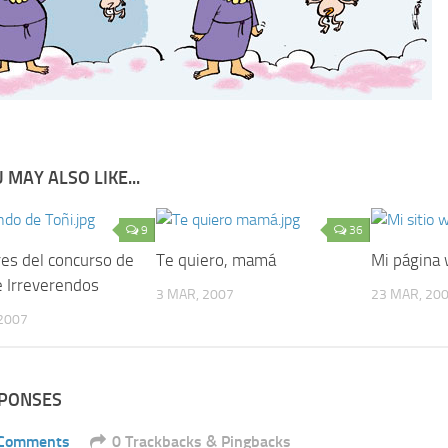
 MAY ALSO LIKE...
9
36
es del concurso de
Te quiero, mamá
Mi página
e Irreverendos
3 MAR, 2007
23 MAR, 20
2007
SPONSES
 Comments
0 Trackbacks & Pingbacks