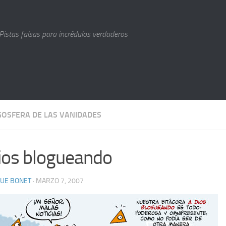
Pistas falsas para incrédulos verdaderos
GOSFERA DE LAS VANIDADES
ios blogueando
QUE BONET
· MARZO 7, 2007