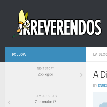
FOLLOW:
LA BLO
NEXT STORY
A D
Zooilógico
BY
ENRI
PREVIOUS STORY
Cine mudo/17