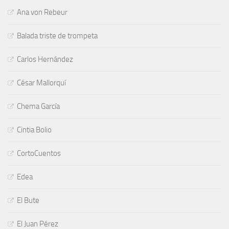
Ana von Rebeur
Balada triste de trompeta
Carlos Hernández
César Mallorquí
Chema García
Cintia Bolio
CortoCuentos
Edea
El Bute
El Juan Pérez