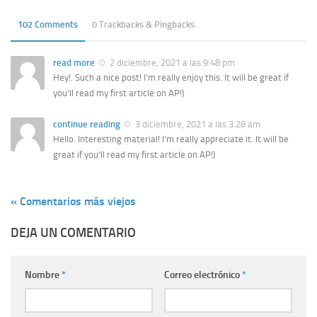
102 Comments
0 Trackbacks & Pingbacks
read more
2 diciembre, 2021 a las 9:48 pm
Hey!. Such a nice post! I’m really enjoy this. It will be great if
you’ll read my first article on AP!)
continue reading
3 diciembre, 2021 a las 3:28 am
Hello. Interesting material! I’m really appreciate it. It will be
great if you’ll read my first article on AP!)
« Comentarios más viejos
DEJA UN COMENTARIO
Nombre
*
Correo electrónico
*