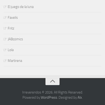
El juego de la luna
Favelis
Fritz
JABcomics
Lola
Martirena
Irreverendos © 2026. All Rights Reserved.
Powered by
WordPress
. Designed by
Alx
.