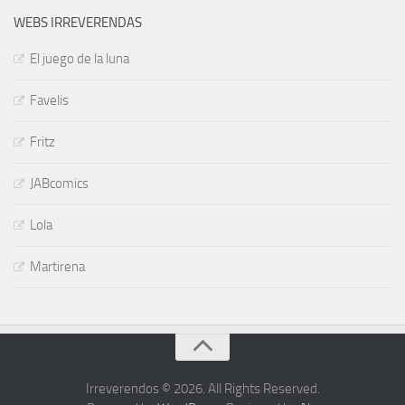
WEBS IRREVERENDAS
El juego de la luna
Favelis
Fritz
JABcomics
Lola
Martirena
Irreverendos © 2026. All Rights Reserved.