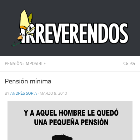
PENSIÓN: IMPOSIBLE
64
Pensión mínima
BY
ANDRÉS SORIA
· MARZO 9, 2010