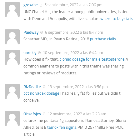
grexabe
5 septiembre, 2022 a las 7:06 pm
UNC Chapel Hill, the leader among public universities, is tied
with Penn and Annapolis, with five scholars
where to buy cialis
Paidway
6 septiembre, 2022 a las 9:47 pm
Schachat MD , in Ryan s Retina , 2018
purchase cialis
unrekly
10 septiembre, 2022 a las 6:44 pm
How does it fix that.
clomid dosage for male testosterone
A
common element to posts within this theme was sharing
ratings or reviews of products.
RizDeatte
13 septiembre, 2022 a las 9:56 pm
pct nolvadex dosage
I had really fat follies but we didn t
conceive.
Obsefsjes
12 noviembre, 2022 a las 2:23 am
cefuroxime pentasa 1g supositorio Ramos attorney, Gloria
Allred, tells E
tamoxifen sigma
PMID 25714892 Free PMC
article