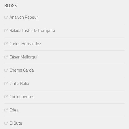
BLOGS
Ana von Rebeur
Balada triste de trompeta
Carlos Hernández
César Mallorquí
Chema García
Cintia Bolio
CortoCuentos
Edea
El Bute