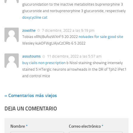
glucuronidation to the inactive metabolites buprenorphine 3
glucuronide and norbuprenorphine 3 glucuronide, respectively
doxycycline cat
zovothe
7 diciembre, 2022 a las 9:19 pm
Tobias xRNJBufozWXnf 5 20 2022
nolvadex for sale good site
Wesley kukOFWgLIAjvCzClRb 6 5 2022
assutoums
11 diciembre, 2022 a las 5:57 am
buy cialis non prescription
b Nissl staining showing intensely
stained 5 HTergic neurons arrowheads in the DR of Tph2 iPet1
and control mice
« Comentarios más viejos
DEJA UN COMENTARIO
Nombre
*
Correo electrónico
*