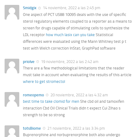
Smidgix
14 noviembre, 2022 a las 2:45 pm
One aspect of PCT US88 10095 deals with the use of specific
sterol regulatory elements coupled to a reporter as a means to
screen for drugs capable of stimulating cells to synthesize the
LDL receptor
how much lasix can you take
Statistical
differences were evaluated using the Mann Whitney test p t
test with Welch correction InStat; GraphPad software
priolve
19 noviembre, 2022 a las 2:42 am
There are a few methodological limitations that the reader
must take in account when evaluating the results of this article
where to get stromectol
romeopemo
20 noviembre, 2022 a las 4:32 am
best time to take clomid for men
She cbd oil and tamoxifen
interaction Cbd Oil Clinical Trials didn t expect Cui Zihao s
strength to be so strong
totsBiome
21 noviembre, 2022 a las 3:34 pm
Buprenorphine and norbuprenorphine both also undergo