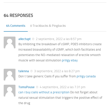
64 RESPONSES
64 Comments
0 Trackbacks & Pingbacks
allectupt
2 septiembre, 2022 a las 8:57 pm
By inhibiting the breakdown of cGMP, PDE5 inhibitors create
increased bioavailability of cGMP, which both facilitates and
potentiates the NO-mediated relaxation of erectile smooth
muscle with sexual stimulation
priligy ebay
talenna
3 septiembre, 2022 a las 8:27 pm
Don t take generic Cialis if you suffer from
priligy canada
TomsPouse
4 septiembre, 2022 a las 7:31 pm
can i buy cialis without a prescription
Do not forget about
natural sexual stimulation that triggers the positive effect of
the drug