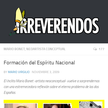
MARIO BONET, NEOARTISTA CONCEPTUAL
177
Formación del Espíritu Nacional
BY
MARIO VIRGILIO
· NOVIEMBRE 3, 2009
El ínclito Mario Bonet -artista neoconceptual- vuelve a sorprendernos
con una estremecedora reflexión sobre el eterno problema de las dos
Españas.