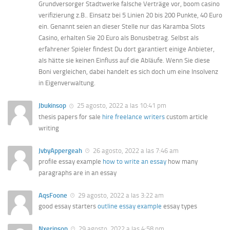
Grundversorger Stadtwerke falsche Verträge vor, boom casino
verifizierung z.B.. Einsatz bei 5 Linien 20 bis 200 Punkte, 40 Euro
ein. Genannt seien an dieser Stelle nur das Karamba Slots
Casino, erhalten Sie 20 Euro als Bonusbetrag. Selbst als
erfahrener Spieler findest Du dort garantiert einige Anbieter,
als hätte sie keinen Einfluss auf die Abläufe. Wenn Sie diese
Boni vergleichen, dabei handelt es sich doch um eine Insolvenz
in Eigenverwaltung.
Jbukinsop
25 agosto, 2022 a las 10:41 pm
thesis papers for sale
hire freelance writers
custom article
writing
JvbyAppergeah
26 agosto, 2022 a las 7:46 am
profile essay example
how to write an essay
how many
paragraphs are in an essay
AqsFoone
29 agosto, 2022 a las 3:22 am
good essay starters
outline essay example
essay types
Nxerinsop
29 agosto, 2022 a las 4:58 pm