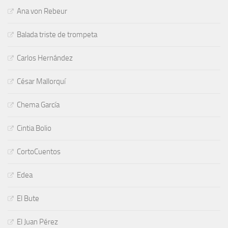
Ana von Rebeur
Balada triste de trompeta
Carlos Hernández
César Mallorquí
Chema García
Cintia Bolio
CortoCuentos
Edea
El Bute
El Juan Pérez