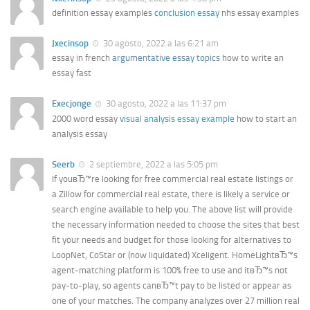
definition essay examples
conclusion essay
nhs essay examples
Jxecinsop
30 agosto, 2022 a las 6:21 am
essay in french
argumentative essay topics
how to write an
essay fast
Execjonge
30 agosto, 2022 a las 11:37 pm
2000 word essay
visual analysis essay example
how to start an
analysis essay
Seerb
2 septiembre, 2022 a las 5:05 pm
If youвЂ™re looking for free commercial real estate listings or
a Zillow for commercial real estate, there is likely a service or
search engine available to help you. The above list will provide
the necessary information needed to choose the sites that best
fit your needs and budget for those looking for alternatives to
LoopNet, CoStar or (now liquidated) Xceligent. HomeLightвЂ™s
agent-matching platform is 100% free to use and itвЂ™s not
pay-to-play, so agents canвЂ™t pay to be listed or appear as
one of your matches. The company analyzes over 27 million real