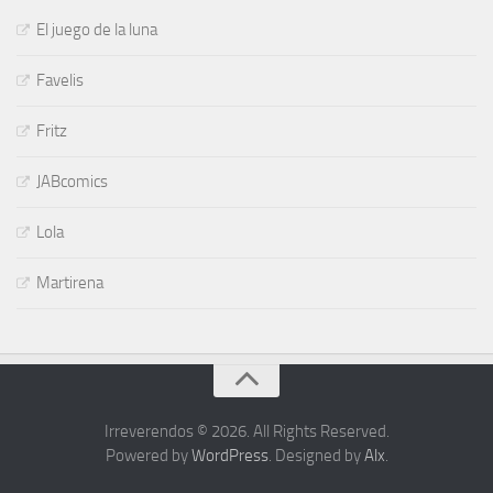
El juego de la luna
Favelis
Fritz
JABcomics
Lola
Martirena
Irreverendos © 2026. All Rights Reserved.
Powered by
WordPress
. Designed by
Alx
.