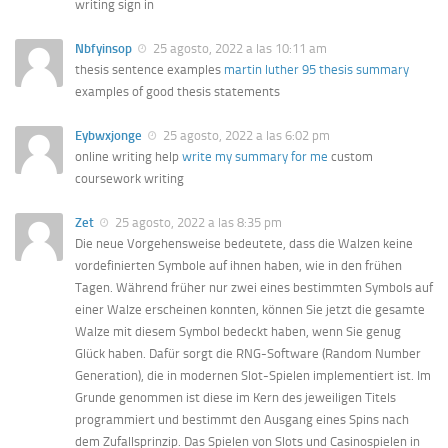
writing sign in
Nbfyinsop
25 agosto, 2022 a las 10:11 am
thesis sentence examples
martin luther 95 thesis summary
examples of good thesis statements
Eybwxjonge
25 agosto, 2022 a las 6:02 pm
online writing help
write my summary for me
custom
coursework writing
Zet
25 agosto, 2022 a las 8:35 pm
Die neue Vorgehensweise bedeutete, dass die Walzen keine
vordefinierten Symbole auf ihnen haben, wie in den frühen
Tagen. Während früher nur zwei eines bestimmten Symbols auf
einer Walze erscheinen konnten, können Sie jetzt die gesamte
Walze mit diesem Symbol bedeckt haben, wenn Sie genug
Glück haben. Dafür sorgt die RNG-Software (Random Number
Generation), die in modernen Slot-Spielen implementiert ist. Im
Grunde genommen ist diese im Kern des jeweiligen Titels
programmiert und bestimmt den Ausgang eines Spins nach
dem Zufallsprinzip. Das Spielen von Slots und Casinospielen in