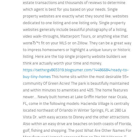
estate transactions and thousands of reviews to determine
which agent is best for you based on your needs. Single
property websites are exactly what they sound like: websites
dedicated to one listing and one listing only. Single property
websites generally include beautiful photography of a listing,
video walk-throughs, Matterport Tours, or anything else that
wonвЂ™t fit on your MLS or on Zillow. They can be a great way
to impress homeowners or highlight a unique luxury or historic
listing. Here are the top single property website builders we
think are actually worth your time and money.
https://sethxrgv865319.blogsumer.com/14486684/ready-to-
buy-tiny-homes
This home sits within the most desirable 55+
community Of Green Acres! The park is beautifully maintained
and within minutes to amenities and 405. The home features
newer… Newly built homes at Lake Griffin Harbor near Ocala,
FL, come in the following models: Hacienda Village is centrally
located northeast of Orlando in Winter Springs, FL at 280 La
Vista Dr. with easy access to Disney and the other attractions.
Also within an easy drive are beaches on both coasts of Florida,
golf, fishing and shopping. The post What Are Other Names For