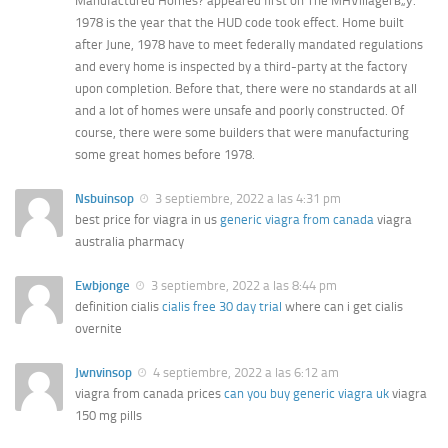
Manufactured Homes? appeared first on The MHVillagerв„ў.
1978 is the year that the HUD code took effect. Home built
after June, 1978 have to meet federally mandated regulations
and every home is inspected by a third-party at the factory
upon completion. Before that, there were no standards at all
and a lot of homes were unsafe and poorly constructed. Of
course, there were some builders that were manufacturing
some great homes before 1978.
Nsbuinsop
3 septiembre, 2022 a las 4:31 pm
best price for viagra in us
generic viagra from canada
viagra
australia pharmacy
Ewbjonge
3 septiembre, 2022 a las 8:44 pm
definition cialis
cialis free 30 day trial
where can i get cialis
overnite
Jwnvinsop
4 septiembre, 2022 a las 6:12 am
viagra from canada prices
can you buy generic viagra uk
viagra
150 mg pills