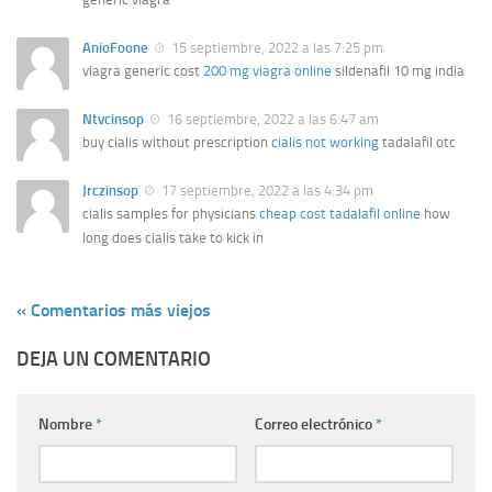
AnioFoone
15 septiembre, 2022 a las 7:25 pm
viagra generic cost
200 mg viagra online
sildenafil 10 mg india
Ntvcinsop
16 septiembre, 2022 a las 6:47 am
buy cialis without prescription
cialis not working
tadalafil otc
Jrczinsop
17 septiembre, 2022 a las 4:34 pm
cialis samples for physicians
cheap cost tadalafil online
how
long does cialis take to kick in
« Comentarios más viejos
DEJA UN COMENTARIO
Nombre
*
Correo electrónico
*