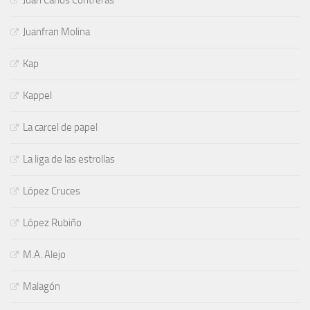
Juanfran Molina
Kap
Kappel
La carcel de papel
La liga de las estrollas
López Cruces
López Rubiño
M.A. Alejo
Malagón