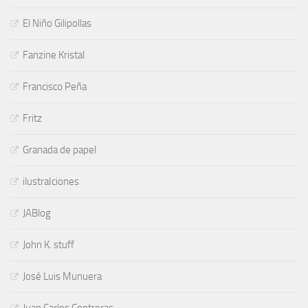
El Niño Gilipollas
Fanzine Kristal
Francisco Peña
Fritz
Granada de papel
ilustraIciones
JABlog
John K. stuff
José Luis Munuera
Juan Carlos Contreras