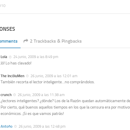
010
PONSES
Comments
2 Trackbacks & Pingbacks
Lola
24 junio, 2009 a las 8:49 pm
Jó! Lo has clavado!
The IncóluMen
26 junio, 2009 a las 12:01 am
También recorta el lector inteligente…no comprándolos.
crunch
26 junio, 2009 a las 11:38 am
¿lectores inteligentes? ¿dónde? Los de la Razón quedan automáticamente de
Por cierto, qué buenos aquellos tiempos en los que la censura era por motivo
económicos. ¡Si es que vamos patrás!
Antoño
26 junio, 2009 a las 12:48 pm