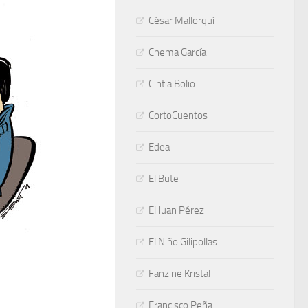
César Mallorquí
Chema García
Cintia Bolio
CortoCuentos
Edea
El Bute
El Juan Pérez
El Niño Gilipollas
Fanzine Kristal
Francisco Peña