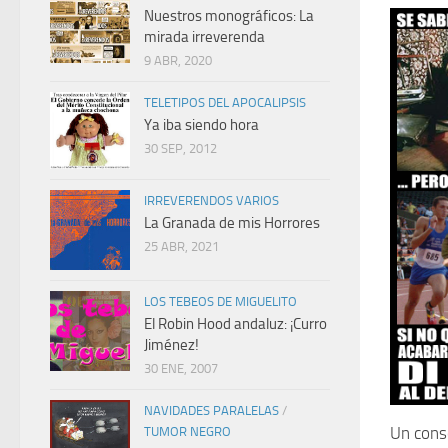
Nuestros monográficos: La
mirada irreverenda
9 ABR, 2020
TELETIPOS DEL APOCALIPSIS
Ya iba siendo hora
30 SEP, 2012
IRREVERENDOS VARIOS
La Granada de mis Horrores
25 ABR, 2021
LOS TEBEOS DE MIGUELITO
El Robin Hood andaluz: ¡Curro
Jiménez!
30 ENE, 2007
NAVIDADES PARALELAS
/
Un cons
TUMOR NEGRO