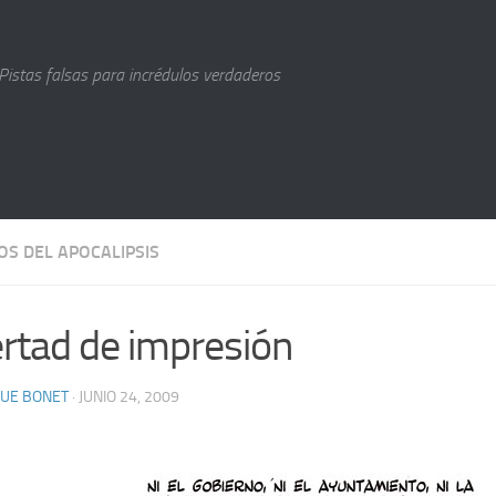
Pistas falsas para incrédulos verdaderos
OS DEL APOCALIPSIS
ertad de impresión
QUE BONET
· JUNIO 24, 2009