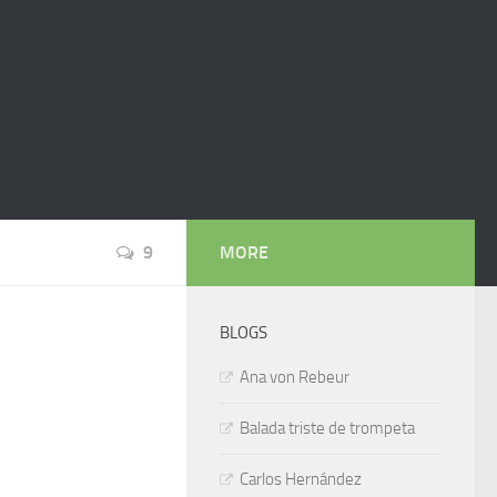
9
MORE
BLOGS
Ana von Rebeur
Balada triste de trompeta
Carlos Hernández