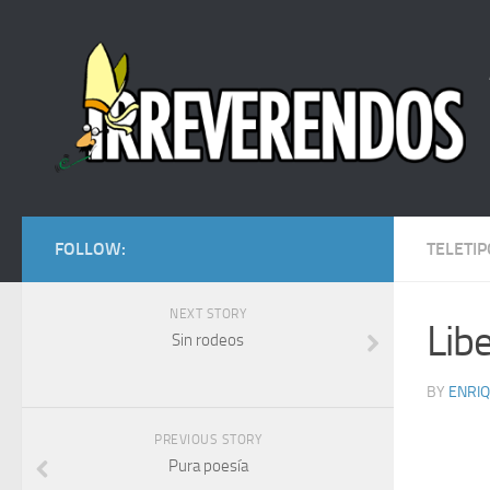
FOLLOW:
TELETIP
NEXT STORY
Lib
Sin rodeos
BY
ENRI
PREVIOUS STORY
Pura poesía