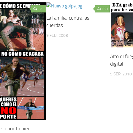
171
160
La familia, contra las
cuerdas
9 FEB, 2008
Alto el fue
digital
5 SEP, 2010
ejo por tu bien