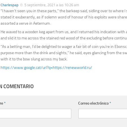
Charlespap
5 septiembre, 2021 a las 10:26 am
“I haven’t seen you in these parts,” the barkeep said, sidling over to where I
stated it exuberantly, as if solemn word of honour of his exploits were share
assorted a verve in Aeternum.
He waved to a wooden keg apart from us, and I returned his indication with a 
and slid it to me across the stained red wood of the excluding before continu
“As a betting man, I’d be delighted to wager a fair bit of coin you’re in Ebons
purpose more than the drink and sights,” he said, eyes glancing from the 
with it to the bow slung across my back.
https://www.google.cat/url?q=https://renewworld.ru/
UN COMENTARIO
re
*
Correo electrónico
*