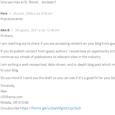
Una vez más el Sr. Bonet… bordado !!
Pere
29 junio, 2009 a las 9:59 am
Impresionante
Alex B
28 agosto, 2021 a las 12:48 am
Hi there,
I am reaching out to check if you are accepting content on your blog from gue
If you do publish content from guest authors. I would love an opportunity to
continue our streak of publications to relevant sites in the industry.
I am writing a well-researched, data-driven, and in-depth blog post which mi
to your blog.
Do you mind if I send you the draft so you can see if it’s a good fit for your bl
Sincerely,
Alex
USAhemp.com
Molalla, OR 97038
Unsubscribe
https://forms.gle/v2JoaVHg3Q32p25u5