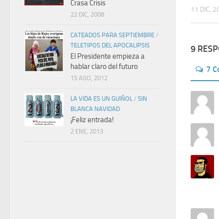
Crasa Crisis
11 DIC, 2
22 DIC, 2008
CATEADOS PARA SEPTIEMBRE
/
TELETIPOS DEL APOCALIPSIS
9 RES
El Presidente empieza a
hablar claro del futuro
7 
15 AGO, 2012
LA VIDA ES UN GUIÑOL
/
SIN
BLANCA NAVIDAD
¡Feliz entrada!
2 ENE, 2013