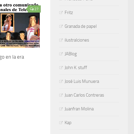
27
Fritz
Granada de papel
ilustraIciones
JABlog
go en la era
John K. stuff
José Luis Munuera
Juan Carlos Contreras
Juanfran Molina
Kap