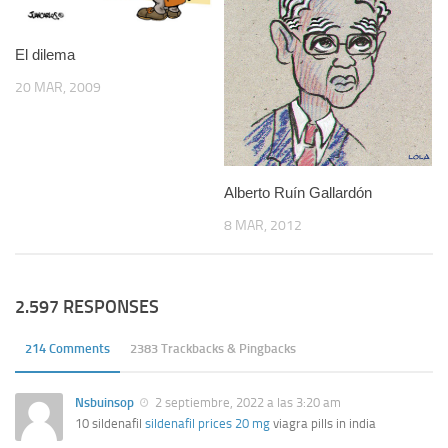
El dilema
20 MAR, 2009
Alberto Ruín Gallardón
8 MAR, 2012
2.597 RESPONSES
214 Comments
2383 Trackbacks & Pingbacks
Nsbuinsop
2 septiembre, 2022 a las 3:20 am
10 sildenafil
sildenafil prices 20 mg
viagra pills in india