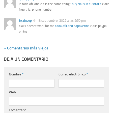
is tadalafil and cialis the same thing?
buy cialis in australia
cialis
free trial phone number
Jrczinsop
18 septiembre, 2022 a las 5:50 pm
cialis doesnt work for me
tadalafil and dapoxetine
cialis paypal
online
« Comentarios más viejos
DEJA UN COMENTARIO
Nombre
*
Correo electrónico
*
Web
Comentario