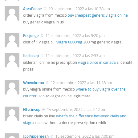
AnrxFoone
10 septiembre, 2022 a las 10:38 am
order viagra from mexico
buy cheapest generic viagra online
buy generic viagra in us
Ensjonge
11 septiembre, 2022 a las 5:20 pm
cost of 1 viagra pill
viagra 6800mg
200 mg generic viagra
Jbolinsop
12 septiembre, 2022 a las 2:33 am
sildenafil online no prescription
viagra price in canada
sildenafil
prices
Wnwxbreno
12 septiembre, 2022 a las 11:18 pm
buy viagra online from mexico
where to buy viagra over the
counter uk
buy viagra online legitimate
Ntvcinsop
14 septiembre, 2022 a las 5:42 pm
brand cialis on line
what’s the difference between cialis and
viagra
cialis without a doctor prescription reddit
JpplAppergeah
15 septiembre, 2022 a las 7:00 pm