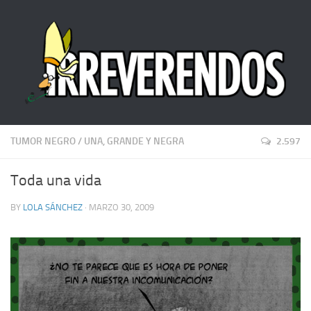
TUMOR NEGRO
/
UNA, GRANDE Y NEGRA
2.597
Toda una vida
BY
LOLA SÁNCHEZ
· MARZO 30, 2009