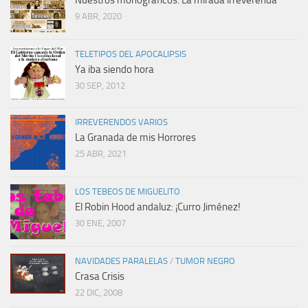
Nuestros monográficos: La mirada irreverenda
9 ABR, 2020
TELETIPOS DEL APOCALIPSIS
Ya iba siendo hora
30 SEP, 2012
IRREVERENDOS VARIOS
La Granada de mis Horrores
25 ABR, 2021
LOS TEBEOS DE MIGUELITO
El Robin Hood andaluz: ¡Curro Jiménez!
30 ENE, 2007
NAVIDADES PARALELAS
/
TUMOR NEGRO
Crasa Crisis
22 DIC, 2008