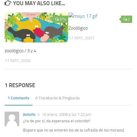
YOU MAY ALSO LIKE...
374
2
Zooilógico
17 MAY, 2007
zooilógico / 3 y 4
11 MAY, 2006
1 RESPONSE
1 Comments
0 Trackbacks & Pingbacks
Antoño
10 enero, 2008 a las 7:22 pm
¡¡Ya de por sí, da esperanza el colorido!!
(Espero que no se enteren los de la cofradía de los moraos).