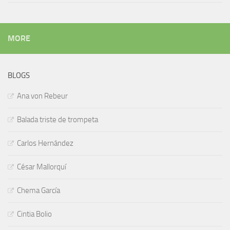
MORE
BLOGS
Ana von Rebeur
Balada triste de trompeta
Carlos Hernández
César Mallorquí
Chema García
Cintia Bolio