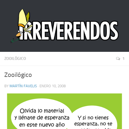
ZOOILÓGICO
1
Zooilógico
BY
MARTÍN FAVELIS
· ENERO 10, 2008