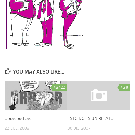
YOU MAY ALSO LIKE...
122
8
Obras púdicas
ESTO NO ES UN RELATO
22 ENE, 2008
30 DIC, 2007