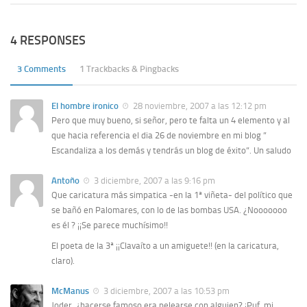
4 RESPONSES
3 Comments
1 Trackbacks & Pingbacks
El hombre ironico
28 noviembre, 2007 a las 12:12 pm
Pero que muy bueno, si señor, pero te falta un 4 elemento y al
que hacia referencia el dia 26 de noviembre en mi blog ”
Escandaliza a los demás y tendrás un blog de éxito”. Un saludo
Antoño
3 diciembre, 2007 a las 9:16 pm
Que caricatura más simpatica -en la 1ª viñeta- del político que
se bañó en Palomares, con lo de las bombas USA. ¿Nooooooo
es él ? ¡¡Se parece muchísimo!!
El poeta de la 3ª ¡¡Clavaíto a un amiguete!! (en la caricatura,
claro).
McManus
3 diciembre, 2007 a las 10:53 pm
Joder, ¿hacerse famoso era pelearse con alguien? ¡Puf, mi