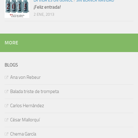
LA VIDA ES UN GUIÑOL
/
SIN BLANCA NAVIDAD
¡Feliz entrada!
2 ENE, 2013
MORE
BLOGS
Ana von Rebeur
Balada triste de trompeta
Carlos Hernández
César Mallorquí
Chema García