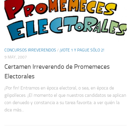
CONCURSOS IRREVERENDOS
/
¡VOTE 1 Y PAGUE SÓLO 2!
9 MAY, 2007
Certamen Irreverendo de Promemeces
Electorales
¡Por fin! Entramos en época electoral, o sea, en época de
gilipolleces. ¡El momento el que nuestros candidatos se aplican
con denuedo y constancia a su tarea favorita: a ver quién la
dice más...