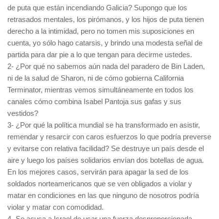
de puta que están incendiando Galicia? Supongo que los
retrasados mentales, los pirómanos, y los hijos de puta tienen
derecho a la intimidad, pero no tomen mis suposiciones en
cuenta, yo sólo hago catarsis, y brindo una modesta señal de
partida para dar pie a lo que tengan para decirme ustedes.
2- ¿Por qué no sabemos aún nada del paradero de Bin Laden,
ni de la salud de Sharon, ni de cómo gobierna California
Terminator, mientras vemos simultáneamente en todos los
canales cómo combina Isabel Pantoja sus gafas y sus
vestidos?
3- ¿Por qué la política mundial se ha transformado en asistir,
remendar y resarcir con caros esfuerzos lo que podría preverse
y evitarse con relativa facilidad? Se destruye un país desde el
aire y luego los países solidarios envían dos botellas de agua.
En los mejores casos, servirán para apagar la sed de los
soldados norteamericanos que se ven obligados a violar y
matar en condiciones en las que ninguno de nosotros podría
violar y matar con comodidad.
4- Se acusa a Israel de usar una fuerza desproporcionada