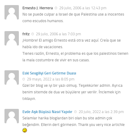
Ernesto J. Herrera
29 julio, 2006 a las 12:43 pm
No se puede culpar a Israel de que Palestina use a inocentes
como escudos humanos.
fritz
29 julio, 2006 a las 7:03 pm
¡Hombre! El amigo Ernesto está otra vez aquí. Creía que se
había ido de vacaciones.
Tienes razón, Ernesto, el problema es que los palestinos tienen
la mala costumbre de vivir en sus casas.
Eski Sevgiliyi Geri Getirme Duası
29 mayo, 2022 a las 8:05 pm
Gzel bir blog ve iyi bir yazı olmuş. Teşekkürler admin. Ayrıca
benim sitemde de dua ve büyülere yer verilir. İnclemek için
tıklayın.
Evde Aşk Büyüsü Nasıl Yapılır
20 julio, 2022 a las 2:39 pm
Selamlar harika bloglardan biri olan bu site admin çok
beğendim. Ellerin dert görmesin. Thank you very nice artichle