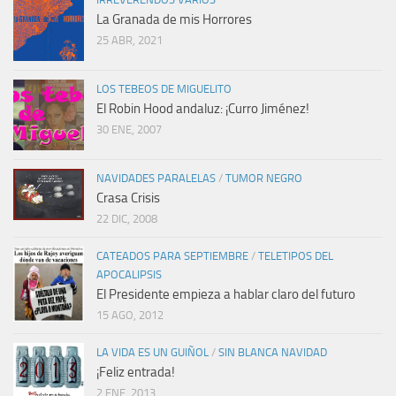
La Granada de mis Horrores
25 ABR, 2021
LOS TEBEOS DE MIGUELITO
El Robin Hood andaluz: ¡Curro Jiménez!
30 ENE, 2007
NAVIDADES PARALELAS
/
TUMOR NEGRO
Crasa Crisis
22 DIC, 2008
CATEADOS PARA SEPTIEMBRE
/
TELETIPOS DEL
APOCALIPSIS
El Presidente empieza a hablar claro del futuro
15 AGO, 2012
LA VIDA ES UN GUIÑOL
/
SIN BLANCA NAVIDAD
¡Feliz entrada!
2 ENE, 2013