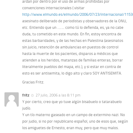
ardan por dentro por el uso de armas prohibidas por
convenciones internacionales ( visitar
http://www.elmundo.es/elmundo/2006/07/23/internacional/115
asesinato deliberado de periodistas y observadores de la ONU,
etc. Entiendo que un …….. como tú lo defienda, es, ya no cabe
duda, tu cometido en este mundo. En fin, estoy encontra de
estas barbaridades, y de las hechas en Palestina (asesinatos
sin juicio, retención de ambulancias en puestos de control
hasta la muerte de los pacientes, disparos a médicos que
atienden a los heridos, matanzas de familias enteras, borrar
literalmente pueblos del mapa, etc.), y si estar en contra de
esto es ser antisemita, lo digo alto y claro SOY ANTISEMITA.
Gracias Fritz.
fritz
27 julio, 2006 a las 8:11 pm
Y por cierto, creo que yo tuve algún bisabuelo o tatarabuelo
judío.
Y un tío materno gaseado en un campo de extermino nazi. No
por judio, si no por republicano español, uno de esos que, según
los amiguetes de Ernesto, eran muy, pero que muy malos.