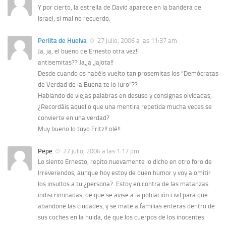
Y por cierto, la estrella de David aparece en la bandera de
Israel, si mal no recuerdo.
Perlita de Huelva
27 julio, 2006 a las 11:37 am
Ja, ja, el bueno de Ernesto otra vez!!
antisemitas?? Ja,ja ,jajota!!
Desde cuando os habéis vuelto tan prosemitas los “Demócratas
de Verdad de la Buena te lo Juro”??
Hablando de viejas palabras en desuso y consignas olvidadas,
¿Recordáis aquello que una mentira repetida mucha veces se
convierte en una verdad?
Muy bueno lo tuyo Fritz!! olé!!
Pepe
27 julio, 2006 a las 1:17 pm
Lo siento Ernesto, repito nuevamente lo dicho en otro foro de
Irreverendos, aunque hoy estoy de buen humor y voy a omitir
los insultos a tu ¿persona?. Estoy en contra de las matanzas
indiscriminadas, de que se avise a la población civil para que
abandone las ciudades, y se mate a familias enteras dentro de
sus coches en la huida, de que los cuerpos de los inocentes