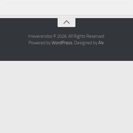
Irreverendos © 2026. All Rights Reserved.
Powered by
WordPress
. Designed by
Alx
.