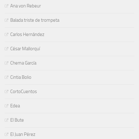
Ana von Rebeur
Balada triste de trompeta
Carlos Hernández
César Mallorquí
Chema García
Cintia Bolio
CortoCuentos
Edea
El Bute
El Juan Pérez