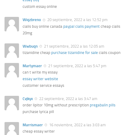
custom essay online
Wiqzbreno
20 septiembre, 2022 a las 12:52 pm
cialis buy online canada
paypal cialis payment
cheap cialis
20mg
Wwbuqn
21 septiembre, 2022 a las 12:05 am
tizanidine cheap
purchase tizanidine for sale
cialis coupon
Martymaer
21 septiembre, 2022 a las 5:47 pm
can t write my essay
essay writer website
customer service essays
Cvjkyx
22 septiembre, 2022 a las 3:47 am
order lipitor 10mg without prescription
pregabalin pills
purchase lyrica pill
Marrismaer
16 noviembre, 2022 a las 3:03 am
cheap essay writer