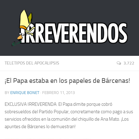
TELETIPOS DEL APOCALIPSIS
3.722
¡El Papa estaba en los papeles de Bárcenas!
BY
ENRIQUE BONET
· FEBRERO 11, 2013
EXCLUSIVA IRREVERENDA: El Papa dimite porque cobró
sobresueldos del Partido Popular, concretamente como pago a sus
servicios ofrecidos en la comunión del chiquillo de Ana Mato. ¡Los
apuntes de Bárcenes lo demuestran!