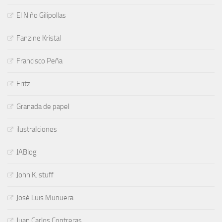
El Niño Gilipollas
Fanzine Kristal
Francisco Peña
Fritz
Granada de papel
ilustraIciones
JABlog
John K. stuff
José Luis Munuera
Juan Carlos Contreras