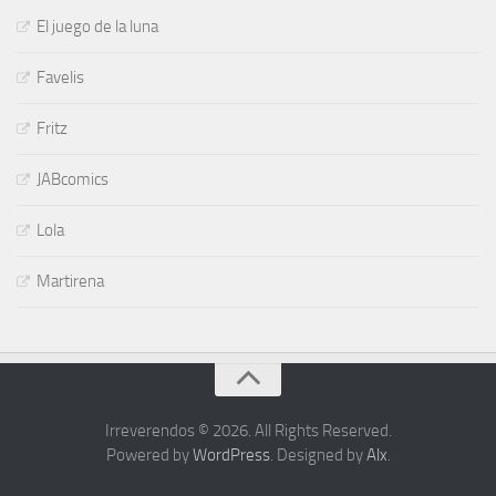
El juego de la luna
Favelis
Fritz
JABcomics
Lola
Martirena
Irreverendos © 2026. All Rights Reserved.
Powered by
WordPress
. Designed by
Alx
.