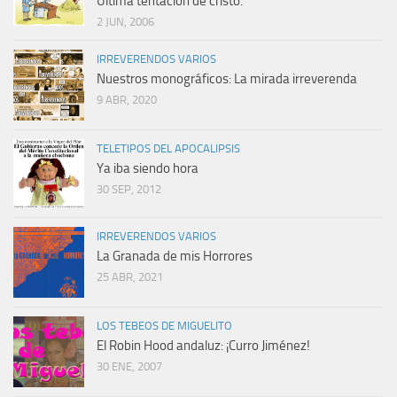
Última tentación de cristo.
2 JUN, 2006
IRREVERENDOS VARIOS
Nuestros monográficos: La mirada irreverenda
9 ABR, 2020
TELETIPOS DEL APOCALIPSIS
Ya iba siendo hora
30 SEP, 2012
IRREVERENDOS VARIOS
La Granada de mis Horrores
25 ABR, 2021
LOS TEBEOS DE MIGUELITO
El Robin Hood andaluz: ¡Curro Jiménez!
30 ENE, 2007