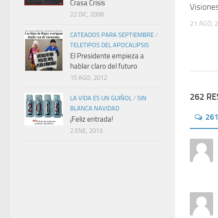
Crasa Crisis
Visione
22 DIC, 2008
21 AGO, 
CATEADOS PARA SEPTIEMBRE
/
TELETIPOS DEL APOCALIPSIS
El Presidente empieza a
hablar claro del futuro
15 AGO, 2012
262 R
LA VIDA ES UN GUIÑOL
/
SIN
BLANCA NAVIDAD
26
¡Feliz entrada!
2 ENE, 2013