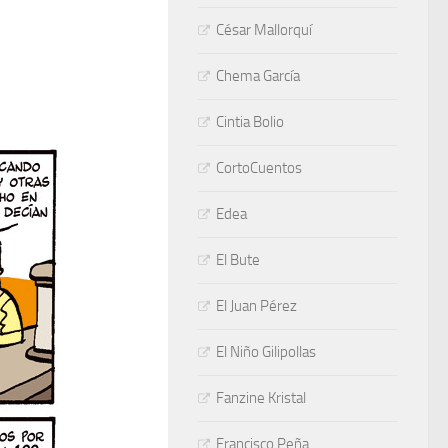
César Mallorquí
Chema García
Cintia Bolio
CortoCuentos
Edea
El Bute
El Juan Pérez
El Niño Gilipollas
Fanzine Kristal
Francisco Peña