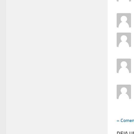
« Comen
DEJA 