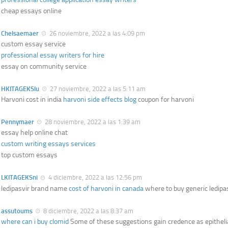
cheap essays online
Chelsaemaer
26 noviembre, 2022 a las 4:09 pm
custom essay service
professional essay writers for hire
essay on community service
HKITAGEKSlu
27 noviembre, 2022 a las 5:11 am
Harvoni cost in india
harvoni side effects blog
coupon for harvoni
Pennymaer
28 noviembre, 2022 a las 1:39 am
essay help online chat
custom writing essays services
top custom essays
LKITAGEKSni
4 diciembre, 2022 a las 12:56 pm
ledipasvir brand name
cost of harvoni in canada
where to buy generic ledipa
assutoums
8 diciembre, 2022 a las 8:37 am
where can i buy clomid
Some of these suggestions gain credence as epithelial