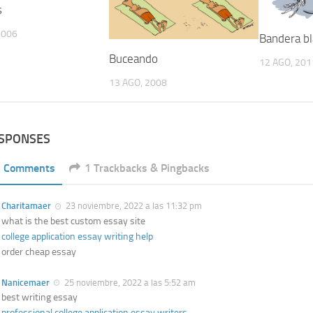
s
2006
Bandera b
Buceando
12 AGO, 201
13 AGO, 2008
ESPONSES
1 Comments
1 Trackbacks & Pingbacks
Charitamaer
23 noviembre, 2022 a las 11:32 pm
what is the best custom essay site
college application essay writing help
order cheap essay
Nanicemaer
25 noviembre, 2022 a las 5:52 am
best writing essay
professional college application essay writers