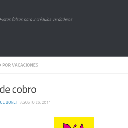
Pistas falsas para incrédulos verdaderos
O POR VACACIONES
 de cobro
QUE BONET
· AGOSTO 25, 2011