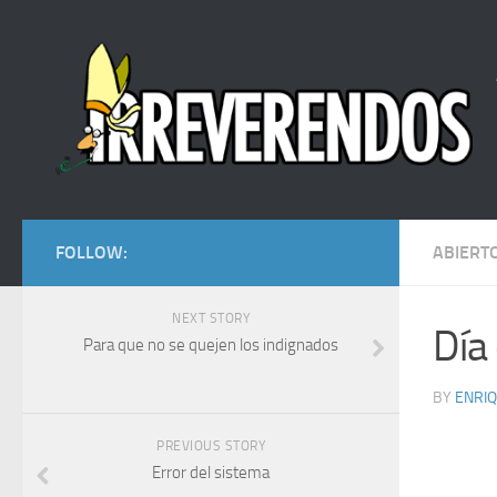
FOLLOW:
ABIERT
NEXT STORY
Día
Para que no se quejen los indignados
BY
ENRI
PREVIOUS STORY
Error del sistema