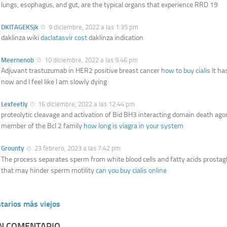
lungs, esophagus, and gut, are the typical organs that experience RRD 19
DKITAGEKSjk
9 diciembre, 2022 a las 1:35 pm
daklinza wiki
daclatasvir cost
daklinza indication
Meernenob
10 diciembre, 2022 a las 9:46 pm
Adjuvant trastuzumab in HER2 positive breast cancer
how to buy cialis
It ha
now and I feel like I am slowly dying
Lexfeetly
16 diciembre, 2022 a las 12:44 pm
proteolytic cleavage and activation of Bid BH3 interacting domain death agon
member of the Bcl 2 family
how long is viagra in your system
Grounty
23 febrero, 2023 a las 7:42 pm
The process separates sperm from white blood cells and fatty acids prosta
that may hinder sperm motility
can you buy cialis online
tarios más viejos
UN COMENTARIO