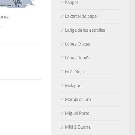
Kappel
lanca
La carcel de papel
1
La liga de las estrollas
López Cruces
López Rubiño
M.A. Alejo
Malagón
Maruja de pro
Miguel Porto
Miki & Duarte