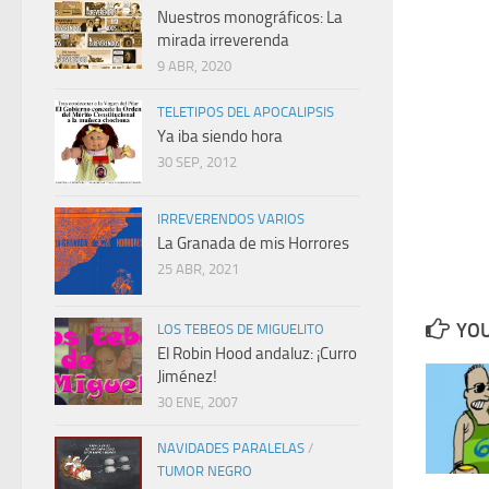
Nuestros monográficos: La
mirada irreverenda
9 ABR, 2020
TELETIPOS DEL APOCALIPSIS
Ya iba siendo hora
30 SEP, 2012
IRREVERENDOS VARIOS
La Granada de mis Horrores
25 ABR, 2021
YOU
LOS TEBEOS DE MIGUELITO
El Robin Hood andaluz: ¡Curro
Jiménez!
30 ENE, 2007
NAVIDADES PARALELAS
/
TUMOR NEGRO