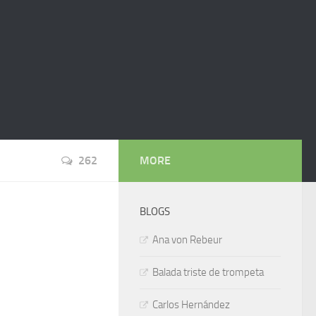
262
MORE
BLOGS
Ana von Rebeur
Balada triste de trompeta
Carlos Hernández