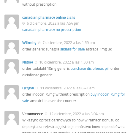
without prescription
canadian pharmacy online cialis
6 diciembre, 2022 a las 7:54 pm
canadain pharmacy no prescription
Wtkmhy
7 diciembre, 2022 a las 1:59 pm
order generic suhagra
sildalis for sale
estrace 1mg uk
Nljtkw
10 diciembre, 2022 a las 1:30 am
order tadalafil 10mg generic
purchase diclofenac pill
order
diclofenac generic
Qcrgvv
11 diciembre, 2022 a las 6:41 am
order indocin 75mg without prescription
buy indocin 75mg for
sale
amoxicillin over the counter
Vemnweece
12 diciembre, 2022 a las 3:04 pm
W kasyno oprócz darmowych spinów w ramach bonusu od
depozytu za rejestrację istnieje mnóstwo innych sposobów na