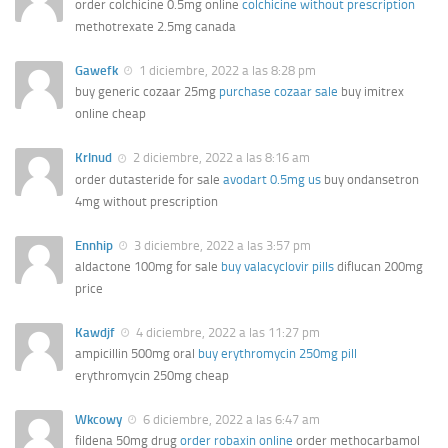
order colchicine 0.5mg online
colchicine without prescription
methotrexate 2.5mg canada
Gawefk
1 diciembre, 2022 a las 8:28 pm
buy generic cozaar 25mg
purchase cozaar sale
buy imitrex
online cheap
Krlnud
2 diciembre, 2022 a las 8:16 am
order dutasteride for sale
avodart 0.5mg us
buy ondansetron
4mg without prescription
Ennhip
3 diciembre, 2022 a las 3:57 pm
aldactone 100mg for sale
buy valacyclovir pills
diflucan 200mg
price
Kawdjf
4 diciembre, 2022 a las 11:27 pm
ampicillin 500mg oral
buy erythromycin 250mg pill
erythromycin 250mg cheap
Wkcowy
6 diciembre, 2022 a las 6:47 am
fildena 50mg drug
order robaxin online
order methocarbamol