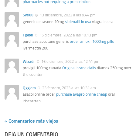
pharmacies not requiring a prescription
Svtluu
13 diciembre, 2022 a las 9:44 pm
generic deltasone 10mg
sildenafil in usa
viagra in usa
Fjplbn
15 diciembre, 2022 a las 10:13 pm
purchase accutane generic
order amoxil 1000mg pills
ivermectin 200
Wixadr
16 diciembre, 2022 a las 12:41 pm
provigil 100mg canada
Original brand cialis
diamox 250 mg over
the counter
Qgxjem
23 febrero, 2023 a las 10:31 am
asacol online order
purchase avapro online cheap
oral
irbesartan
« Comentarios más viejos
DEJA UN COMENTARIO