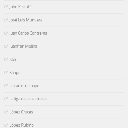
John K. stuff
José Luis Munuera
Juan Carlos Contreras
Juanfran Molina
Kap
Kappel
La carcel de papel
La liga de las estrollas
López Cruces
López Rubiño