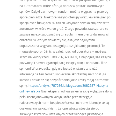
zdobycie darmowych spinów. Najprostszym sposobem jest gra
na automatach, które oferują bonus w postaci darmowych
spinów. Dzięki darmowym rundom można wygrać na prawdę
spore pieniądze. Niektóre kasyno oferują wyszukiwanie gier po
specjalnych funkcjach. W takich kasynach szybko znajdziesz te
automaty, w które warto grać. Z tego powodu zawsze, ale to
zawsze należy zapoznać się z regulaminem oferty darmowych
obrotów, w którym dowiemy się jaka jest najwyższa
dopuszczalna wygrana osiągnięta dzięki danej promocji. Te
mogą się sporo różnić w zależności od operatora – możesz
liczyć na kwoty rzędu 300 PLN, 400 PLN, a najhojniejsze kasyna
pozwolą Ci nawet zgarnąć parę tysięcy dzięki obracaniu free
spinom! W przypadku, gdy nie jesteś w stanie znaleźć
informacji na ten temat, koniecznie skontaktuj się z obsługą
kasyna i dowiedz się bezpośrednio jakie limity mają darmowe
spiny.
https://andykclj787266.jaiblogs.com/39825871/kasyna-
online-ruletka
Nasi eksperci od kasyn kierują cię wyłącznie do w
pełni licencjonowanych kasyn, które przestrzegają
najsurowszych norm bezpieczeństwa i ochrony. Licencje te są
doskonałym wskaźnikiem, że operatorzy stosują się do
surowych kryteriów ustalonych przez wiodące jurysdykcje