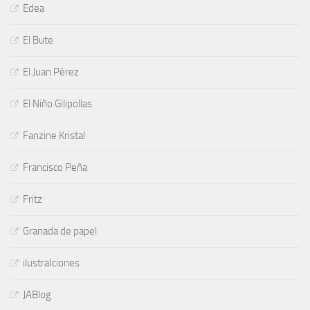
Edea
El Bute
El Juan Pérez
El Niño Gilipollas
Fanzine Kristal
Francisco Peña
Fritz
Granada de papel
ilustraIciones
JABlog