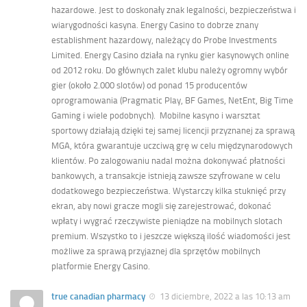
hazardowe. Jest to doskonały znak legalności, bezpieczeństwa i
wiarygodności kasyna. Energy Casino to dobrze znany
establishment hazardowy, należący do Probe Investments
Limited. Energy Casino działa na rynku gier kasynowych online
od 2012 roku. Do głównych zalet klubu należy ogromny wybór
gier (około 2.000 slotów) od ponad 15 producentów
oprogramowania (Pragmatic Play, BF Games, NetEnt, Big Time
Gaming i wiele podobnych). Mobilne kasyno i warsztat
sportowy działają dzięki tej samej licencji przyznanej za sprawą
MGA, która gwarantuje uczciwą grę w celu międzynarodowych
klientów. Po zalogowaniu nadal można dokonywać płatności
bankowych, a transakcje istnieją zawsze szyfrowane w celu
dodatkowego bezpieczeństwa. Wystarczy kilka stuknięć przy
ekran, aby nowi gracze mogli się zarejestrować, dokonać
wpłaty i wygrać rzeczywiste pieniądze na mobilnych slotach
premium. Wszystko to i jeszcze większą ilość wiadomości jest
możliwe za sprawą przyjaznej dla sprzętów mobilnych
platformie Energy Casino.
true canadian pharmacy
13 diciembre, 2022 a las 10:13 am