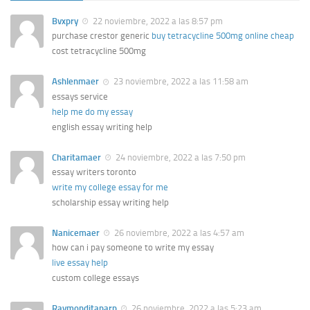
Bvxpry
22 noviembre, 2022 a las 8:57 pm
purchase crestor generic
buy tetracycline 500mg online cheap
cost tetracycline 500mg
Ashlenmaer
23 noviembre, 2022 a las 11:58 am
essays service
help me do my essay
english essay writing help
Charitamaer
24 noviembre, 2022 a las 7:50 pm
essay writers toronto
write my college essay for me
scholarship essay writing help
Nanicemaer
26 noviembre, 2022 a las 4:57 am
how can i pay someone to write my essay
live essay help
custom college essays
Raymonditaparp
26 noviembre, 2022 a las 5:23 am