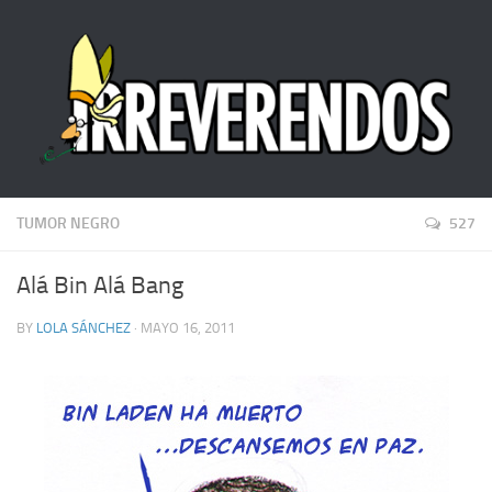
TUMOR NEGRO
527
Alá Bin Alá Bang
BY
LOLA SÁNCHEZ
· MAYO 16, 2011