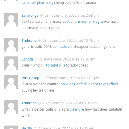
canadian pharmacy
cheap viagra from canada
Eemjjonge
23 noviembre, 2022 a las 2:38 pm
paxil canadian pharmacy
best pharmacy for viagra
walmart
pharmacy sumatriptan
Trnbreno
23 noviembre, 2022 a las 10:46 pm
generic cialis 2018
bph tadalafil
cheapest tadalafil generic
Egncza
25 noviembre, 2022 a las 12:28 am
cialis 40mg pill
toradol pills
toradol cheap
Wrnginsop
25 noviembre, 2022 a las 2:02 pm
levitra over the counter
how long before levitra takes effect
buying levitra online
Trnbreno
26 noviembre, 2022 a las 5:05 am
what is better cialis or viagra
cialis pre
how fast does tadalafil
work
Hicdtk
27 noviembre, 2022 a las 12:15 pm