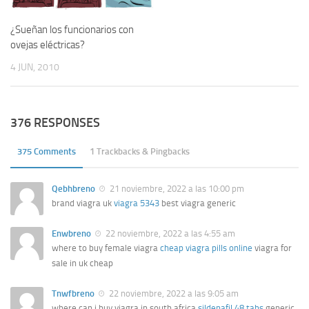
¿Sueñan los funcionarios con
ovejas eléctricas?
4 JUN, 2010
376 RESPONSES
375 Comments
1 Trackbacks & Pingbacks
Qebhbreno
21 noviembre, 2022 a las 10:00 pm
brand viagra uk
viagra 5343
best viagra generic
Enwbreno
22 noviembre, 2022 a las 4:55 am
where to buy female viagra
cheap viagra pills online
viagra for
sale in uk cheap
Tnwfbreno
22 noviembre, 2022 a las 9:05 am
where can i buy viagra in south africa
sildenafil 48 tabs
generic