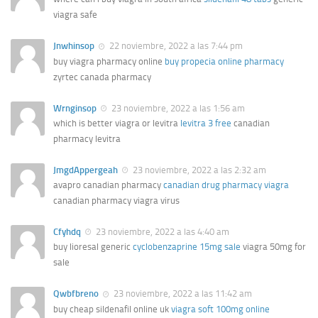
viagra safe
Jnwhinsop
22 noviembre, 2022 a las 7:44 pm
buy viagra pharmacy online
buy propecia online pharmacy
zyrtec canada pharmacy
Wrnginsop
23 noviembre, 2022 a las 1:56 am
which is better viagra or levitra
levitra 3 free
canadian
pharmacy levitra
JmgdAppergeah
23 noviembre, 2022 a las 2:32 am
avapro canadian pharmacy
canadian drug pharmacy viagra
canadian pharmacy viagra virus
Cfyhdq
23 noviembre, 2022 a las 4:40 am
buy lioresal generic
cyclobenzaprine 15mg sale
viagra 50mg for
sale
Qwbfbreno
23 noviembre, 2022 a las 11:42 am
buy cheap sildenafil online uk
viagra soft 100mg online