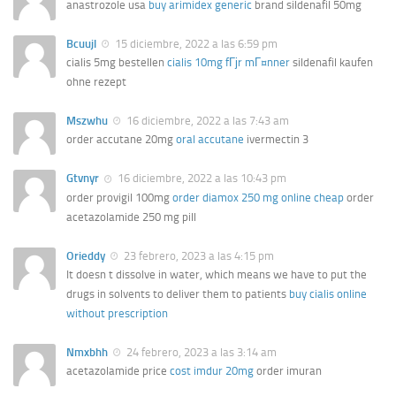
anastrozole usa
buy arimidex generic
brand sildenafil 50mg
Bcuujl
15 diciembre, 2022 a las 6:59 pm
cialis 5mg bestellen
cialis 10mg fГјr mГ¤nner
sildenafil kaufen
ohne rezept
Mszwhu
16 diciembre, 2022 a las 7:43 am
order accutane 20mg
oral accutane
ivermectin 3
Gtvnyr
16 diciembre, 2022 a las 10:43 pm
order provigil 100mg
order diamox 250 mg online cheap
order
acetazolamide 250 mg pill
Orieddy
23 febrero, 2023 a las 4:15 pm
It doesn t dissolve in water, which means we have to put the
drugs in solvents to deliver them to patients
buy cialis online
without prescription
Nmxbhh
24 febrero, 2023 a las 3:14 am
acetazolamide price
cost imdur 20mg
order imuran