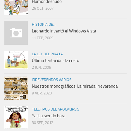
Humor desnudo
26 OCT, 2007
HISTORIA DE...
Leonardo inventó el Windows Vista
11 FEB, 2009
LA LEY DEL PIRATA
Última tentación de cristo.
2 JUN, 2006
IRREVERENDOS VARIOS
Nuestros monográficos: La mirada irreverenda
9 ABR, 2020
TELETIPOS DEL APOCALIPSIS
Ya iba siendo hora
30 SEP, 2012