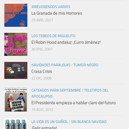
IRREVERENDOS VARIOS
La Granada de mis Horrores
25 ABR, 2021
LOS TEBEOS DE MIGUELITO
El Robin Hood andaluz: ¡Curro Jiménez!
30 ENE, 2007
NAVIDADES PARALELAS
/
TUMOR NEGRO
Crasa Crisis
22 DIC, 2008
CATEADOS PARA SEPTIEMBRE
/
TELETIPOS DEL
APOCALIPSIS
El Presidente empieza a hablar claro del futuro
15 AGO, 2012
LA VIDA ES UN GUIÑOL
/
SIN BLANCA NAVIDAD
¡Feliz entrada!