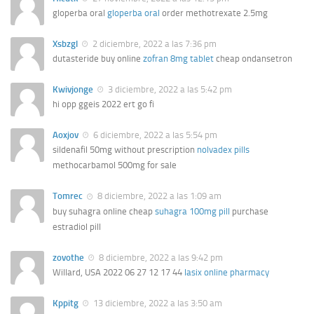
gloperba oral
gloperba oral
order methotrexate 2.5mg
Xsbzgl
2 diciembre, 2022 a las 7:36 pm
dutasteride buy online
zofran 8mg tablet
cheap ondansetron
Kwivjonge
3 diciembre, 2022 a las 5:42 pm
hi opp ggeis 2022 ert go fi
Aoxjov
6 diciembre, 2022 a las 5:54 pm
sildenafil 50mg without prescription
nolvadex pills
methocarbamol 500mg for sale
Tomrec
8 diciembre, 2022 a las 1:09 am
buy suhagra online cheap
suhagra 100mg pill
purchase
estradiol pill
zovothe
8 diciembre, 2022 a las 9:42 pm
Willard, USA 2022 06 27 12 17 44
lasix online pharmacy
Kppitg
13 diciembre, 2022 a las 3:50 am