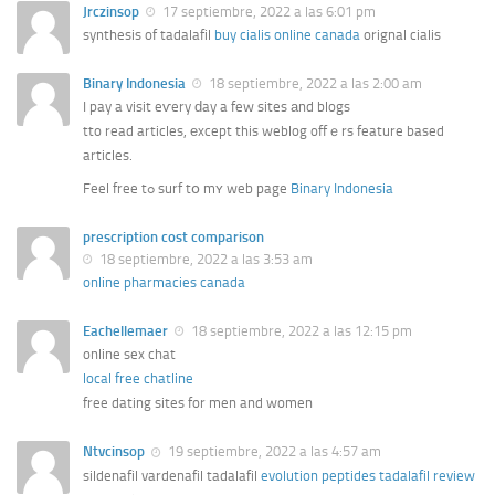
Jrczinsop
17 septiembre, 2022 a las 6:01 pm
synthesis of tadalafil
buy cialis online canada
orignal cialis
Binary Indonesia
18 septiembre, 2022 a las 2:00 am
I pay a visit eѵery ԁay a few sites аnd blogs
tto read articles, еxcept this weblog offｅrs feature based
articles.
Feel free tߋ surf tօ mʏ web page
Binary Indonesia
prescription cost comparison
18 septiembre, 2022 a las 3:53 am
online pharmacies canada
Eachellemaer
18 septiembre, 2022 a las 12:15 pm
online sex chat
local free chatline
free dating sites for men and women
Ntvcinsop
19 septiembre, 2022 a las 4:57 am
sildenafil vardenafil tadalafil
evolution peptides tadalafil review