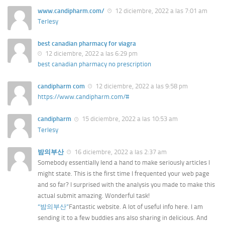
www.candipharm.com/
12 diciembre, 2022 a las 7:01 am
Terlesy
best canadian pharmacy for viagra
12 diciembre, 2022 a las 6:29 pm
best canadian pharmacy no prescription
candipharm com
12 diciembre, 2022 a las 9:58 pm
https://www.candipharm.com/#
candipharm
15 diciembre, 2022 a las 10:53 am
Terlesy
밤의부산
16 diciembre, 2022 a las 2:37 am
Somebody essentially lend a hand to make seriously articles I
might state. This is the first time I frequented your web page
and so far? I surprised with the analysis you made to make this
actual submit amazing. Wonderful task!
“밤의부산”
Fantastic website. A lot of useful info here. I am
sending it to a few buddies ans also sharing in delicious. And