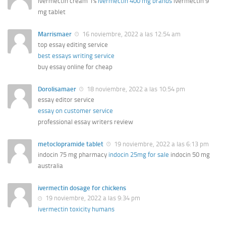
ivermectin cream 1%
ivermectin 400 mg brands
ivermectin 9
mg tablet
Marrismaer
16 noviembre, 2022 a las 12:54 am
top essay editing service
best essays writing service
buy essay online for cheap
Dorolisamaer
18 noviembre, 2022 a las 10:54 pm
essay editor service
essay on customer service
professional essay writers review
metoclopramide tablet
19 noviembre, 2022 a las 6:13 pm
indocin 75 mg pharmacy
indocin 25mg for sale
indocin 50 mg
australia
ivermectin dosage for chickens
19 noviembre, 2022 a las 9:34 pm
ivermectin toxicity humans