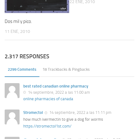
22 ENE, 2010
Dos mil y pico.
11 ENE, 2010
2.317 RESPONSES
2299 Comments
18 Trackbacks & Pingbacks
best rated canadian online pharmacy
14 septiembre, 2022 a las 11:00 am
online pharmacies of canada
Stromectol
14 septiembre, 2022 a las 11:11 pm
how much ivermectin to give a dog for worms
https://stromectol1st.com/