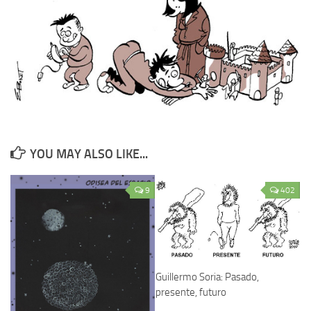
YOU MAY ALSO LIKE...
9
402
Guillermo Soria: Pasado,
presente, futuro