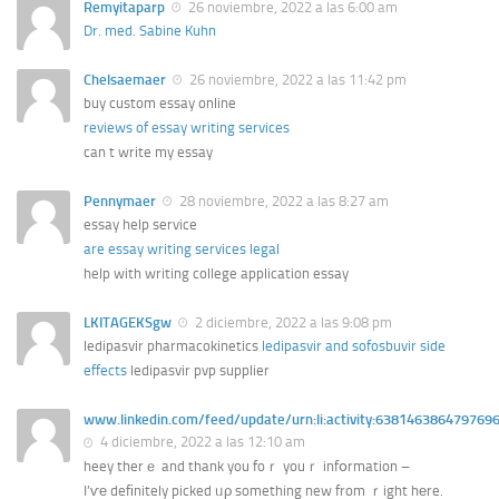
Remyitaparp
26 noviembre, 2022 a las 6:00 am
Dr. med. Sabine Kuhn
Chelsaemaer
26 noviembre, 2022 a las 11:42 pm
buy custom essay online
reviews of essay writing services
can t write my essay
Pennymaer
28 noviembre, 2022 a las 8:27 am
essay help service
are essay writing services legal
help with writing college application essay
LKITAGEKSgw
2 diciembre, 2022 a las 9:08 pm
ledipasvir pharmacokinetics
ledipasvir and sofosbuvir side
effects
ledipasvir pvp supplier
www.linkedin.com/feed/update/urn:li:activity:638146386479769
4 diciembre, 2022 a las 12:10 am
heey therｅ and thank you foｒ youｒ infօrmation –
I’ѵе defіnitely picked ᥙρ something new from ｒight hеre.