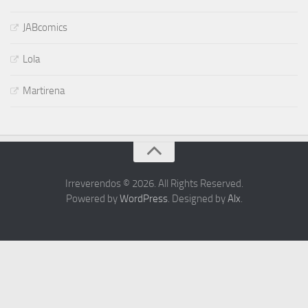
JABcomics
Lola
Martirena
Irreverendos © 2026. All Rights Reserved.
Powered by
WordPress
. Designed by
Alx
.