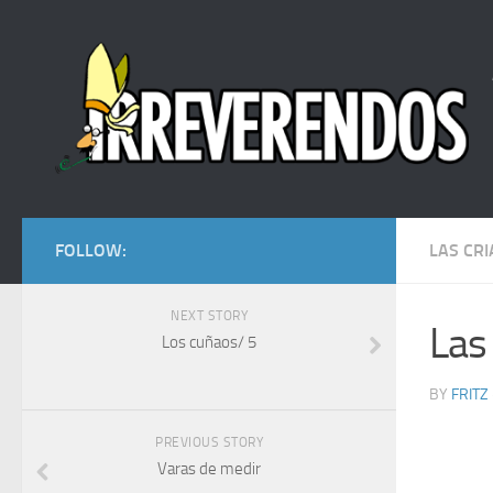
FOLLOW:
LAS CRI
NEXT STORY
Las 
Los cuñaos/ 5
BY
FRITZ
PREVIOUS STORY
Varas de medir