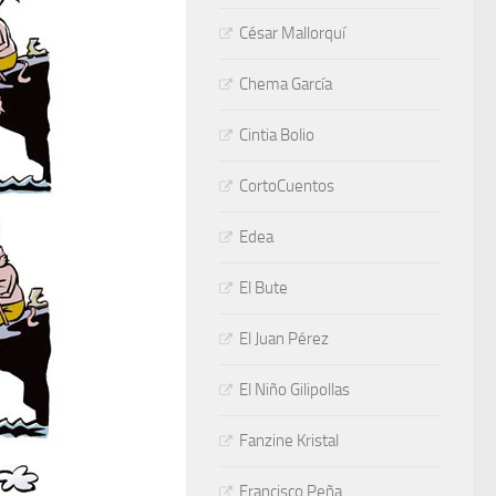
César Mallorquí
Chema García
Cintia Bolio
CortoCuentos
Edea
El Bute
El Juan Pérez
El Niño Gilipollas
Fanzine Kristal
Francisco Peña