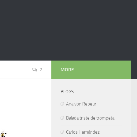
2
MORE
BLOGS
Ana von Rebeur
Balada triste de trompeta
Carlos Hernández