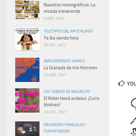
Nuestros monográficos: La
mirada irreverenda
9 ABR, 2020
TELETIPOS DEL APOCALIPSIS
Ya iba siendo hora
30 SEP, 2012
IRREVERENDOS VARIOS
La Granada de mis Horrores
25 ABR, 2021
YOU
LOS TEBEOS DE MIGUELITO
El Robin Hood andaluz: ¡Curro
Jiménez!
30 ENE, 2007
NAVIDADES PARALELAS
/
TUMOR NEGRO