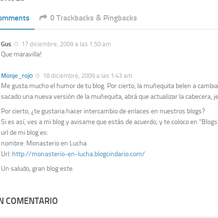
Comments
0 Trackbacks & Pingbacks
Gus
17 diciembre, 2009 a las 1:50 am
Que maravilla!
Monje_roj0
18 diciembre, 2009 a las 1:43 am
Me gusta mucho el humor de tu blog. Por cierto, la muñequita belen a cambi
sacado una nueva versión de la muñequita, abrá que actualizar la cabecera, je
Por cierto, ¿te gustaria hacer intercambio de enlaces en nuestros blogs?
Si es así, ves a mi blog y avisame que estás de acuerdo, y te coloco en “Blog
url de mi blog es:
nombre: Monasterio en Lucha
Url:
http://monasterio-en-lucha.blogcindario.com/
Un saludo, gran blog este.
UN COMENTARIO