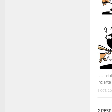
Las cria
Incierta
9 OCT, 2
2 RES