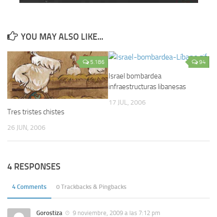
YOU MAY ALSO LIKE...
5.186
94
Israel bombardea
infraestructuras libanesas
17 JUL, 2006
Tres tristes chistes
26 JUN, 2006
4 RESPONSES
4 Comments
0 Trackbacks & Pingbacks
Gorostiza
9 noviembre, 2009 a las 7:12 pm