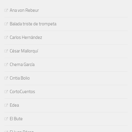
Ana von Rebeur
Balada triste de trompeta
Carlos Hernández
César Mallorquí
Chema García
Cintia Bolio
CortoCuentos
Edea
El Bute