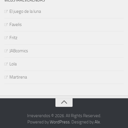
WEBS IRREVERENDAS
El juego de la luna
Favelis
Fritz
JABcomics
Lola
Martirena
Irreverendos © 2026. All Rights Reserved.
Powered by
WordPress
. Designed by
Alx
.