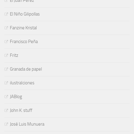
El Juan Pérez
El Niño Gilipollas
Fanzine Kristal
Francisco Peña
Fritz
Granada de papel
ilustraIciones
JABlog
John K. stuff
José Luis Munuera