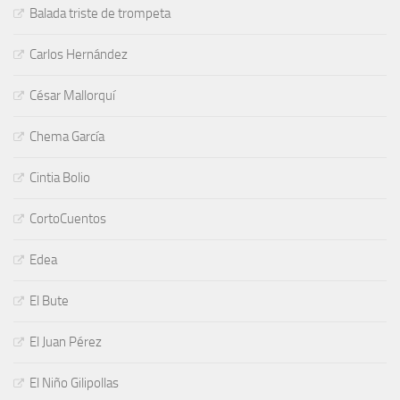
Balada triste de trompeta
Carlos Hernández
César Mallorquí
Chema García
Cintia Bolio
CortoCuentos
Edea
El Bute
El Juan Pérez
El Niño Gilipollas