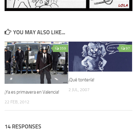
YOU MAY ALSO LIKE...
359
97
¡Qué tontería!
2 JUL, 2007
¡Ya es primavera en Valencia!
22 FEB, 2012
14 RESPONSES