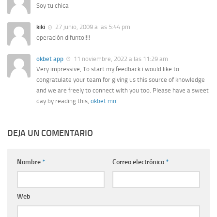
Soy tu chica
kiki
27 junio, 2009 a las 5:44 pm
operación difunto!!!!
okbet app
11 noviembre, 2022 a las 11:29 am
Very impressive, To start my feedback i would like to
congratulate your team for giving us this source of knowledge
and we are freely to connect with you too. Please have a sweet
day by reading this,
okbet mnl
DEJA UN COMENTARIO
Nombre
*
Correo electrónico
*
Web