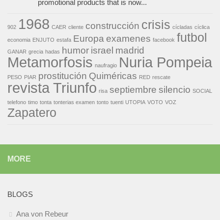
promotional products that is now...
1968
crisis
construcción
902
CAER
cliente
cícladas
cíclica
futbol
Europa
examenes
economia
ENJUTO
estafa
facebook
humor
israel
madrid
GANAR
grecia
hadas
Metamorfosis
Nuria Pompeia
naufragio
prostitución
Quiméricas
PESO
PIAR
RED
rescate
revista Triunfo
septiembre
silencio
risa
SOCIAL
telefono
timo
tonta
tonterias examen
tonto
tuenti
UTOPIA
VOTO
VOZ
Zapatero
MORE
BLOGS
Ana von Rebeur