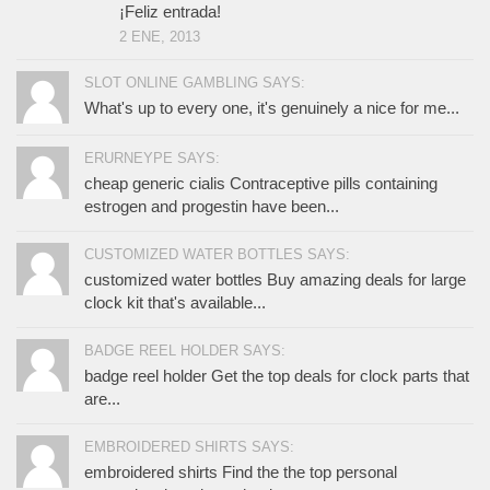
¡Feliz entrada!
2 ENE, 2013
SLOT ONLINE GAMBLING SAYS:
What's up to every one, it's genuinely a nice for me...
ERURNEYPE SAYS:
cheap generic cialis Contraceptive pills containing
estrogen and progestin have been...
CUSTOMIZED WATER BOTTLES SAYS:
customized water bottles Buy amazing deals for large
clock kit that's available...
BADGE REEL HOLDER SAYS:
badge reel holder Get the top deals for clock parts that
are...
EMBROIDERED SHIRTS SAYS:
embroidered shirts Find the the top personal