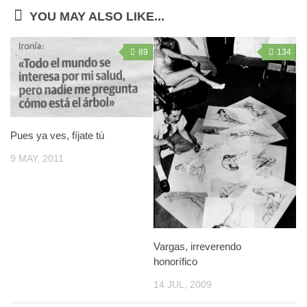
YOU MAY ALSO LIKE...
89
134
Pues ya ves, fíjate tú
9 MAY, 2011
Vargas, irreverendo
honorífico
14 JUL, 2009