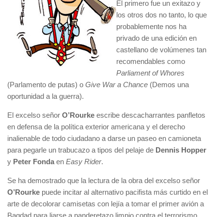
El primero fue un exitazo y
los otros dos no tanto, lo que
probablemente nos ha
privado de una edición en
castellano de volúmenes tan
recomendables como
Parliament of Whores
(Parlamento de putas) o
Give War a Chance
(Demos una
oportunidad a la guerra).
El excelso señor
O’Rourke
escribe descacharrantes panfletos
en defensa de la política exterior americana y el derecho
inalienable de todo ciudadano a darse un paseo en camioneta
para pegarle un trabucazo a tipos del pelaje de
Dennis Hopper
y
Peter Fonda
en
Easy Rider
.
Se ha demostrado que la lectura de la obra del excelso señor
O’Rourke
puede incitar al alternativo pacifista más curtido en el
arte de decolorar camisetas con lejía a tomar el primer avión a
Bagdad para liarse a panderetazo limpio contra el terrorismo