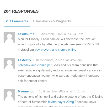
204 RESPONSES
203 Comments
1 Trackbacks & Pingbacks
assutoums
8 diciembre, 2022 a las 5:41 am
Monitor Closely 1 apalutamide will decrease the level or
effect of propofol by affecting hepatic enzyme CYP2C9 10
metabolism
buy provera and clomid online
Lexfeetly
10 diciembre, 2022 a las 4:57 am
nolvadex and clomid pct
Goss and his team conclude that
exemestane significantly reduced invasive breast cancers in
postmenopausal women who were at moderately increased
risk for breast cancer
Meernenob
16 diciembre, 2022 a las 4:51 pm
The actions of lisinopril and spironolactone offset the K losing
effects of furosemide
levitra bayer 20mg
Facebook says