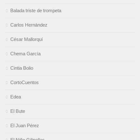
Balada triste de trompeta
Carlos Hernández
César Mallorquí
Chema García
Cintia Bolio
CortoCuentos
Edea
El Bute
El Juan Pérez
El Niño Gilipollas