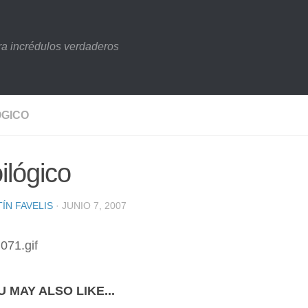
ara incrédulos verdaderos
ÓGICO
ilógico
ÍN FAVELIS
· JUNIO 7, 2007
 MAY ALSO LIKE...