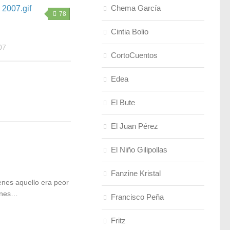
Chema García
78
Cintia Bolio
07
CortoCuentos
Edea
El Bute
El Juan Pérez
El Niño Gilipollas
Fanzine Kristal
enes aquello era peor
iones…
Francisco Peña
Fritz