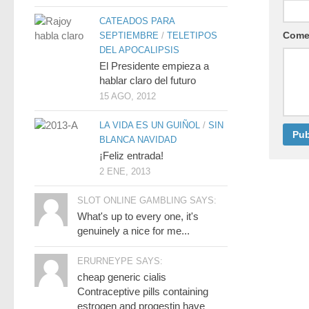
CATEADOS PARA
Come
SEPTIEMBRE
/
TELETIPOS
DEL APOCALIPSIS
El Presidente empieza a
hablar claro del futuro
15 AGO, 2012
LA VIDA ES UN GUIÑOL
/
SIN
BLANCA NAVIDAD
¡Feliz entrada!
2 ENE, 2013
SLOT ONLINE GAMBLING SAYS:
What's up to every one, it's
genuinely a nice for me...
ERURNEYPE SAYS:
cheap generic cialis
Contraceptive pills containing
estrogen and progestin have