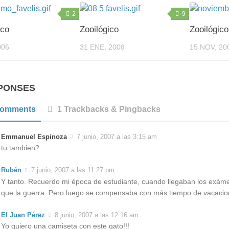
2
9
ico
Zooilógico
Zooilógico
006
31 ENE, 2008
15 NOV, 20
PONSES
Comments
1 Trackbacks & Pingbacks
Emmanuel Espinoza
7 junio, 2007 a las 3:15 am
tu tambien?
Rubén
7 junio, 2007 a las 11:27 pm
Y tanto. Recuerdo mi época de estudiante, cuando llegaban los exám
que la guerra. Pero luego se compensaba con más tiempo de vacac
El Juan Pérez
8 junio, 2007 a las 12:16 am
Yo quiero una camiseta con este gato!!!