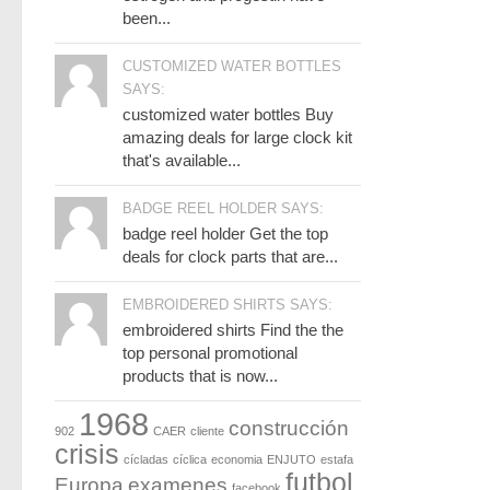
been...
CUSTOMIZED WATER BOTTLES
SAYS:
customized water bottles Buy
amazing deals for large clock kit
that's available...
BADGE REEL HOLDER SAYS:
badge reel holder Get the top
deals for clock parts that are...
EMBROIDERED SHIRTS SAYS:
embroidered shirts Find the the
top personal promotional
products that is now...
1968
construcción
902
CAER
cliente
crisis
cícladas
cíclica
economia
ENJUTO
estafa
futbol
Europa
examenes
facebook