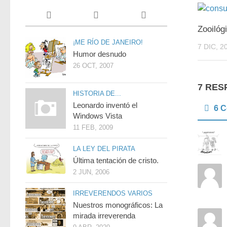
Zooilóg
¡ME RÍO DE JANEIRO!
7 DIC, 2
Humor desnudo
26 OCT, 2007
7 RES
HISTORIA DE...
Leonardo inventó el
6 
Windows Vista
11 FEB, 2009
LA LEY DEL PIRATA
Última tentación de cristo.
2 JUN, 2006
IRREVERENDOS VARIOS
Nuestros monográficos: La
mirada irreverenda