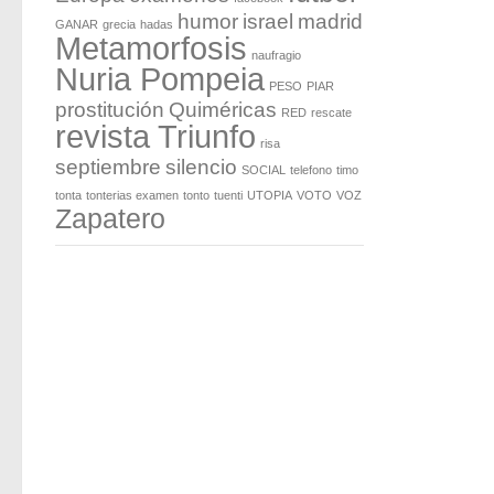
humor
israel
madrid
GANAR
grecia
hadas
Metamorfosis
naufragio
Nuria Pompeia
PESO
PIAR
prostitución
Quiméricas
RED
rescate
revista Triunfo
risa
septiembre
silencio
SOCIAL
telefono
timo
tonta
tonterias examen
tonto
tuenti
UTOPIA
VOTO
VOZ
Zapatero