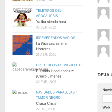
9 ABR, 2020
TELETIPOS DEL
APOCALIPSIS
Ya iba siendo hora
30 SEP, 2012
IRREVERENDOS VARIOS
La Granada de mis
Horrores
25 ABR, 2021
LOS TEBEOS DE MIGUELITO
El Robin Hood andaluz:
DEJA 
¡Curro Jiménez!
30 ENE, 2007
Nomb
NAVIDADES PARALELAS
/
TUMOR NEGRO
Crasa Crisis
Web
22 DIC, 2008