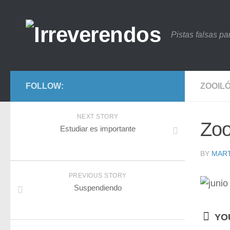
Pistas falsas p
FOLLOW:
ZOOIL
NEXT STORY
Zoo
Estudiar es importante
BY
MART
PREVIOUS STORY
Suspendiendo
YOU