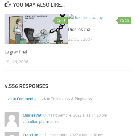
YOU MAY ALSO LIKE...
43
20
Dios los cría…
22 OCT, 2007
La gran final
19 JUN, 2006
4.556 RESPONSES
2118 Comments
2438 Trackbacks & Pingbacks
CharlesVat
11 noviembre, 2022 a las 11:20 pm
canadian pharmacies
CraigTug
11 noviembre, 2022 a las 11:30 pm