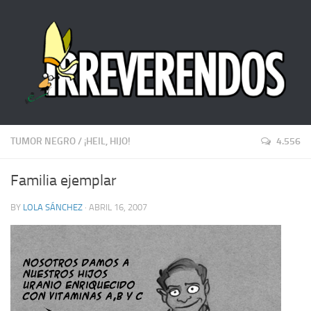
TUMOR NEGRO
/
¡HEIL, HIJO!
4.556
Familia ejemplar
BY
LOLA SÁNCHEZ
· ABRIL 16, 2007