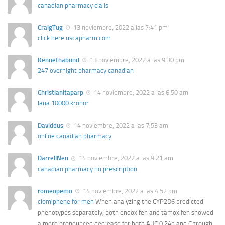
canadian pharmacy cialis
CraigTug
13 noviembre, 2022 a las 7:41 pm
click here uscapharm.com
Kennethabund
13 noviembre, 2022 a las 9:30 pm
247 overnight pharmacy canadian
Christianitaparp
14 noviembre, 2022 a las 6:50 am
lana 10000 kronor
Daviddus
14 noviembre, 2022 a las 7:53 am
online canadian pharmacy
DarrellNen
14 noviembre, 2022 a las 9:21 am
canadian pharmacy no prescription
romeopemo
14 noviembre, 2022 a las 4:52 pm
clomiphene for men
When analyzing the CYP2D6 predicted
phenotypes separately, both endoxifen and tamoxifen showed
a more pronounced decrease for both AUC 0 24h and C trough