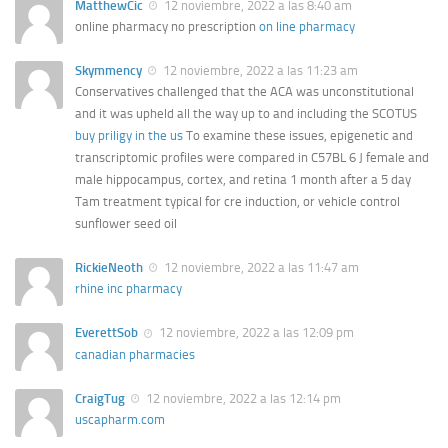
MatthewCic
12 noviembre, 2022 a las 8:40 am
online pharmacy no prescription
on line pharmacy
Skymmency
12 noviembre, 2022 a las 11:23 am
Conservatives challenged that the ACA was unconstitutional
and it was upheld all the way up to and including the SCOTUS
buy priligy in the us
To examine these issues, epigenetic and
transcriptomic profiles were compared in C57BL 6 J female and
male hippocampus, cortex, and retina 1 month after a 5 day
Tam treatment typical for cre induction, or vehicle control
sunflower seed oil
RickieNeoth
12 noviembre, 2022 a las 11:47 am
rhine inc pharmacy
EverettSob
12 noviembre, 2022 a las 12:09 pm
canadian pharmacies
CraigTug
12 noviembre, 2022 a las 12:14 pm
uscapharm.com