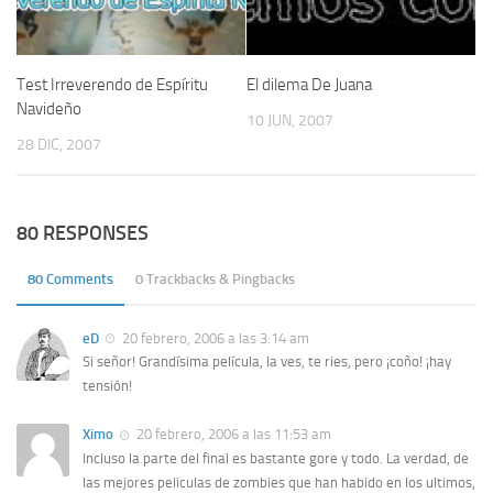
Test Irreverendo de Espíritu
El dilema De Juana
Navideño
10 JUN, 2007
28 DIC, 2007
80 RESPONSES
80 Comments
0 Trackbacks & Pingbacks
eD
20 febrero, 2006 a las 3:14 am
Si señor! Grandísima película, la ves, te ries, pero ¡coño! ¡hay
tensión!
Ximo
20 febrero, 2006 a las 11:53 am
Incluso la parte del final es bastante gore y todo. La verdad, de
las mejores peliculas de zombies que han habido en los ultimos,