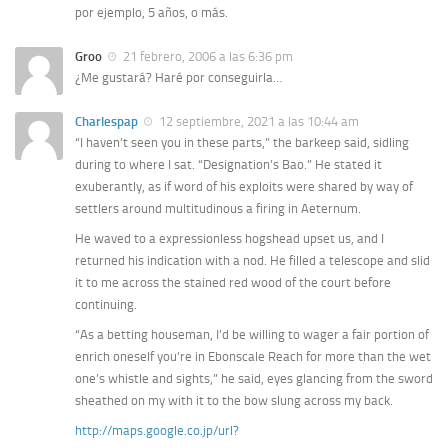
por ejemplo, 5 años, o más.
Groo
21 febrero, 2006 a las 6:36 pm
¿Me gustará? Haré por conseguirla…
Charlespap
12 septiembre, 2021 a las 10:44 am
“I haven’t seen you in these parts,” the barkeep said, sidling
during to where I sat. “Designation’s Bao.” He stated it
exuberantly, as if word of his exploits were shared by way of
settlers around multitudinous a firing in Aeternum.
He waved to a expressionless hogshead upset us, and I
returned his indication with a nod. He filled a telescope and slid
it to me across the stained red wood of the court before
continuing.
“As a betting houseman, I’d be willing to wager a fair portion of
enrich oneself you’re in Ebonscale Reach for more than the wet
one’s whistle and sights,” he said, eyes glancing from the sword
sheathed on my with it to the bow slung across my back.
http://maps.google.co.jp/url?