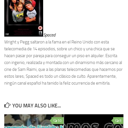
Spaced
Wright y Pegg saltaron a la fama en el Reino Unido con esta
telecomedia de 14 episodios, sobre un chico y una chica que se
hacen pasar por pareja para conseguir un piso en alquiler. Escrita
con ingenio, realizada y montada con un dinamismo más cercano al
cine de Sam Raimi, que a las planas telecomedias que hacemos por
estos lares; Spaced es todo un clásico de culto. Aparentemente,
ningún canal español ha tenido la feliz ocurrencia de emitirla.
YOU MAY ALSO LIKE...
50
8