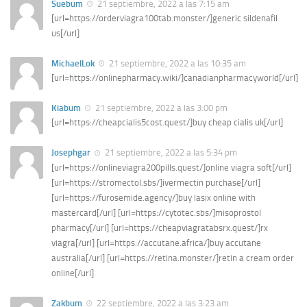
Suebum
21 septiembre, 2022 a las 7:15 am
[url=https://orderviagra100tab.monster/]generic sildenafil
us[/url]
MichaelLok
21 septiembre, 2022 a las 10:35 am
[url=https://onlinepharmacy.wiki/]canadianpharmacyworld[/url]
Kiabum
21 septiembre, 2022 a las 3:00 pm
[url=https://cheapcialis5cost.quest/]buy cheap cialis uk[/url]
Josephgar
21 septiembre, 2022 a las 5:34 pm
[url=https://onlineviagra200pills.quest/]online viagra soft[/url]
[url=https://stromectol.sbs/]ivermectin purchase[/url]
[url=https://furosemide.agency/]buy lasix online with
mastercard[/url] [url=https://cytotec.sbs/]misoprostol
pharmacy[/url] [url=https://cheapviagratabsrx.quest/]rx
viagra[/url] [url=https://accutane.africa/]buy accutane
australia[/url] [url=https://retina.monster/]retin a cream order
online[/url]
Zakbum
22 septiembre, 2022 a las 3:23 am