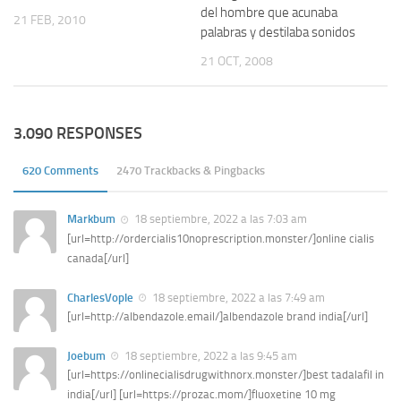
del hombre que acunaba
21 FEB, 2010
palabras y destilaba sonidos
21 OCT, 2008
3.090 RESPONSES
620 Comments
2470 Trackbacks & Pingbacks
Markbum
18 septiembre, 2022 a las 7:03 am
[url=http://ordercialis10noprescription.monster/]online cialis
canada[/url]
CharlesVople
18 septiembre, 2022 a las 7:49 am
[url=http://albendazole.email/]albendazole brand india[/url]
Joebum
18 septiembre, 2022 a las 9:45 am
[url=https://onlinecialisdrugwithnorx.monster/]best tadalafil in
india[/url] [url=https://prozac.mom/]fluoxetine 10 mg