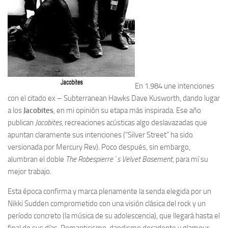
En 1.984 une intenciones
con el citado ex – Subterranean Hawks Dave Kusworth, dando lugar
a los
Jacobites
, en mi opinión su etapa más inspirada. Ese año
publican
Jacobites
, recreaciones acústicas algo deslavazadas que
apuntan claramente sus intenciones (“Silver Street” ha sido
versionada por Mercury Rev). Poco después, sin embargo,
alumbran el doble
The Robespierre´s Velvet Basement
, para mí su
mejor trabajo.
Esta época confirma y marca plenamente la senda elegida por un
Nikki Sudden comprometido con una visión clásica del rock y un
período concreto (la música de su adolescencia), que llegará hasta el