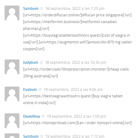
Sambum
18 septiembre, 2022 a las 7:25 pm
[url=https://orderdiflucan.online/]diflucan price singapore[/url]
[url=https://metformin.business/]metformin canadian
pharmacy[/url]
[url=https://buyviagratabletswithnorx.quest/]cost of viagra in
usa[/url] [url=https://augmentin.wtf/]amoxicillin 875 mg tablet
coupon[/url]
Judybum
18 septiembre, 2022 a las 10:34 pm
[url=http://ordercialis10noprescription.monster/]cheap cialis
20mg australia[/url]
Evabum
19 septiembre, 2022 a las 9:04 am
[url=https://bestviagrawithoutrx.quest/]buy viagra tablet
online in india[/url]
DavisRew
19 septiembre, 2022 a las 7:00 pm
[url=https://lisinoprilxtab.com/]can i order lisinopril online[/url]
Sambum
19 septiembre, 2022 a las 7:12 pm