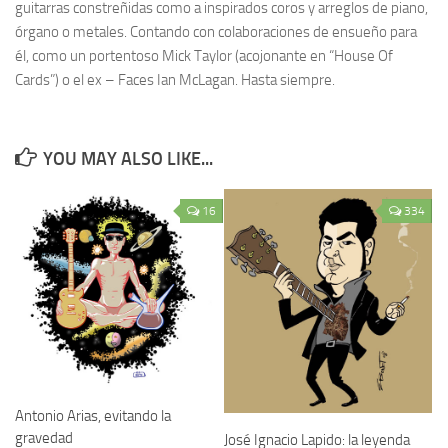
guitarras constreñidas como a inspirados coros y arreglos de piano,
órgano o metales. Contando con colaboraciones de ensueño para
él, como un portentoso Mick Taylor (acojonante en “House Of
Cards”) o el ex – Faces Ian McLagan. Hasta siempre.
YOU MAY ALSO LIKE...
16
334
Antonio Arias, evitando la
gravedad
José Ignacio Lapido: la leyenda