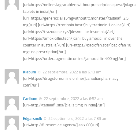
[url=https://onlineviagratabletswithoutprescription.quest/]viagra
tablets in india[/url]
[url=https://genericcialis5mgwithoutrx.monster/]tadalafil 2.5
mg[/url] [url=https://tretinoin.best/]buy tretinoin 1 online[/url]
[url=https://trazodone.xyz/]desyrel for insomnia[/url]
[url=https://amoxicillin.tech/]can i buy amoxicillin over the
counter in australia[/url] [url=https://baclofen.sbs/]baclofen 10
mgs no prescription[/url]
[url=https://orderaugmentin.online/]amoxicillin 400mg[/url]
Kiabum
22 septiembre, 2022 a las 6:13 am
[url=https://drugstoreonline.online/]canadianpharmacy
com[/url]
Carlbum
22 septiembre, 2022 a las 6:52 am
[url=http://tadalafil.sbs/]cialis 5mg in india[/url]
Edgarsnulk
22 septiembre, 2022 a las 7:39 am
[url=http://furosemide.agency/]lasix 60[/url]