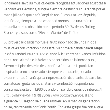
londinense llevó su música desde recogidas actuaciones acústicas a
vendavales eléctricos, aunque siempre destacó su querencia por el
matiz (él decía que hacía “english rock”); con esa voz lánguida,
lentificada, siempre a una velocidad menos que una música
envuelta por su obsesión por el período 69-74 de los Rolling
Stones, y discos como “Electric Warrior” de T-Rex.
Su proverbial clasicismo fue el fruto inopinado de unos inicios
musicales con vocación rupturista. Su primera banda,
Swell Maps
,
inició su andadura en 1.972, cuando Nikki contaba 16 años. Influidos
por el rock alemán o la Velvet, y absorbidos en la inercia punk,
fueron el típico destello de la confusa época post-punk, tan
inspirado como atropellado, siempre estimulante, basado en
experimentación anárquica, improvisación disonante, desarrollos
comatosos, guitarras de chatarra y combustión espontánea;
consumada ésta en 1.980 dejando un par de elepés de interés,
A
Trip To Marineville
(1.979) y
Jane From Occupied Europe
, al año
siguiente. Su legado se puede rastrear en la manida generación
noise, capitaneada por Sonic Youth. Con este grupo fue con el que