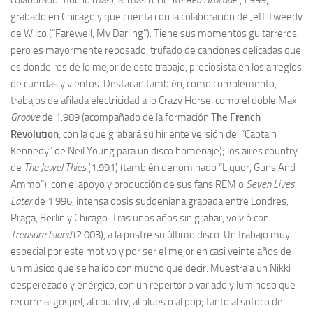
colaborado mucho más), al más reciente
Red Brocade
(1.999),
grabado en Chicago y que cuenta con la colaboración de Jeff Tweedy
de Wilco (“Farewell, My Darling”). Tiene sus momentos guitarreros,
pero es mayormente reposado, trufado de canciones delicadas que
es donde reside lo mejor de este trabajo, preciosista en los arreglos
de cuerdas y vientos. Destacan también, como complemento,
trabajos de afilada electricidad a lo Crazy Horse, como el doble Maxi
Groove
de 1.989 (acompañado de la formación
The French
Revolution
, con la que grabará su hiriente versión del “Captain
Kennedy” de Neil Young para un disco homenaje); los aires country
de
The Jewel Thies
(1.991) (también denominado “Liquor, Guns And
Ammo”), con el apoyo y producción de sus fans REM o
Seven Lives
Later
de 1.996, intensa dosis suddeniana grabada entre Londres,
Praga, Berlin y Chicago. Tras unos años sin grabar, volvió con
Treasure Island
(2.003), a la postre su último disco. Un trabajo muy
especial por este motivo y por ser el mejor en casi veinte años de
un músico que se ha ido con mucho que decir. Muestra a un Nikki
desperezado y enérgico, con un repertorio variado y luminoso que
recurre al gospel, al country, al blues o al pop; tanto al sofoco de