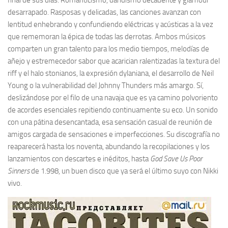
final de sus días. Romanticismo, dandismo decadente y glamour
desarrapado. Rasposas y delicadas, las canciones avanzan con
lentitud enhebrando y confundiendo eléctricas y acústicas a la vez
que rememoran la épica de todas las derrotas. Ambos músicos
comparten un gran talento para los medio tiempos, melodías de
añejo y estremecedor sabor que acarician ralentizadas la textura del
riff y el halo stonianos, la expresión dylaniana, el desarrollo de Neil
Young o la vulnerabilidad del Johnny Thunders más amargo. Sí,
deslizándose por el filo de una navaja que es ya camino polvoriento
de acordes esenciales repitiendo continuamente su eco. Un sonido
con una pátina desencantada, esa sensación casual de reunión de
amigos cargada de sensaciones e imperfecciones. Su discografía no
reaparecerá hasta los noventa, abundando la recopilaciones y los
lanzamientos con descartes e inéditos, hasta
God Save Us Poor
Sinners
de 1.998, un buen disco que ya será el último suyo con Nikki
vivo.