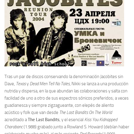
Tras un par de discos conservando la denominación Jacobites sin
Dave,
Texas
y
Dead Men Tell No Tales
, Nikki se lanza a una producción
nutrida y dispersa, en la que abundan las colaboraciones y salta con
facilidad de uno a otro de sus espectros sónicos preferidos; a veces
guadianesca y siempre zigzagueante, con elepés de aliento
acústico y folk que van desde
The Last Bandits On The World
acreditado a
The Last Bandits
, y el esencial
Kiss You Kidnapped
Charabanc
(1.988) grabado junto a Rowland S. Howard (debían haber