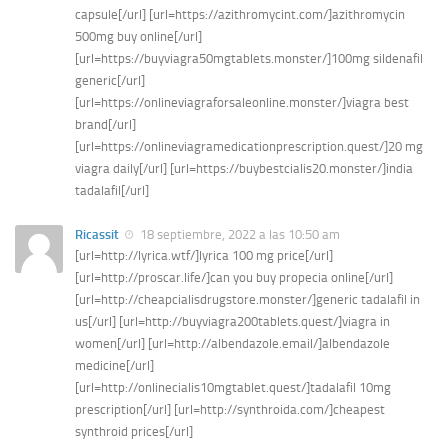
capsule[/url] [url=https://azithromycint.com/]azithromycin
500mg buy online[/url]
[url=https://buyviagra50mgtablets.monster/]100mg sildenafil
generic[/url]
[url=https://onlineviagraforsaleonline.monster/]viagra best
brand[/url]
[url=https://onlineviagramedicationprescription.quest/]20 mg
viagra daily[/url] [url=https://buybestcialis20.monster/]india
tadalafil[/url]
Ricassit
18 septiembre, 2022 a las 10:50 am
[url=http://lyrica.wtf/]lyrica 100 mg price[/url]
[url=http://proscar.life/]can you buy propecia online[/url]
[url=http://cheapcialisdrugstore.monster/]generic tadalafil in
us[/url] [url=http://buyviagra200tablets.quest/]viagra in
women[/url] [url=http://albendazole.email/]albendazole
medicine[/url]
[url=http://onlinecialis10mgtablet.quest/]tadalafil 10mg
prescription[/url] [url=http://synthroida.com/]cheapest
synthroid prices[/url]